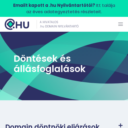
Emailt kapott a .hu Nyilvántartótól?
Itt találja
az éves adategyeztetés részleteit.
A HIVATALOS
.hu DOMAIN NYILVÁNTARTÓ
Döntések és
állásfoglalások
Domain döntnöki eljárások