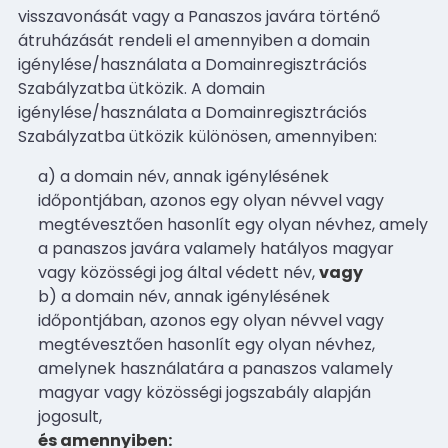
visszavonását vagy a Panaszos javára történő
átruházását rendeli el amennyiben a domain
igénylése/használata a Domainregisztrációs
Szabályzatba ütközik. A domain
igénylése/használata a Domainregisztrációs
Szabályzatba ütközik különösen, amennyiben:
a) a domain név, annak igénylésének
időpontjában, azonos egy olyan névvel vagy
megtévesztően hasonlít egy olyan névhez, amely
a panaszos javára valamely hatályos magyar
vagy közösségi jog által védett név,
vagy
b) a domain név, annak igénylésének
időpontjában, azonos egy olyan névvel vagy
megtévesztően hasonlít egy olyan névhez,
amelynek használatára a panaszos valamely
magyar vagy közösségi jogszabály alapján
jogosult,
és amennyiben: