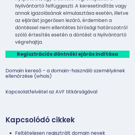
Nyilvántartó felfüggeszti. A keresetindítás vagy
annak igazolásának elmulasztása esetén, illetve
az eljárást jogerősen lezáró, érdemben a
döntéssel nem ellentétes bírósági határozatról
szóló értesítés esetén a döntést a Nyilvántartó
végrehajtja.
Regisztrációs döntnöki ejárás indítása
Domain kereső – a domain-használó személyének
ellenőrzése (whois)
Kapcsolatfelvétel az AVF titkárságával
Kapcsolódó cikkek
Feltételesen regisztrált domain nevek