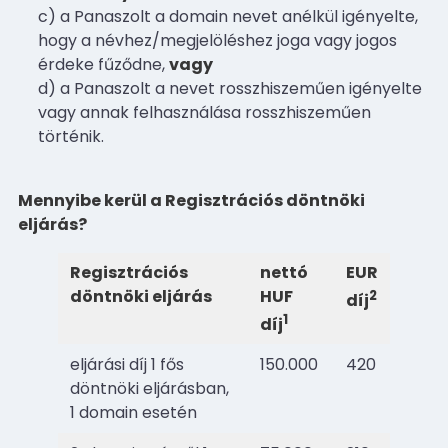
c) a Panaszolt a domain nevet anélkül igényelte,
hogy a névhez/megjelöléshez joga vagy jogos
érdeke fűződne,
vagy
d) a Panaszolt a nevet rosszhiszeműen igényelte
vagy annak felhasználása rosszhiszeműen
történik.
Mennyibe kerül a Regisztrációs döntnöki
eljárás?
Regisztrációs
nettó
EUR
döntnöki eljárás
HUF
2
díj
1
díj
eljárási díj 1 fős
150.000
420
döntnöki eljárásban,
1 domain esetén