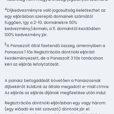
4
Díjkedvezményre való jogosultság keletkezhet az
egy eljárásban szereplő domainek számától
függően, így a 2-10. domainekre 50%
kedvezmény/domain, a 11. domaintől kezdődően
100% kedvezmény jár.
5
A Panaszolt által fizetendő összeg, amennyiben a
Panaszos 1 fős Regisztrációs döntnöki eljárást
kezdeményezett, de a Panaszolt 3 fős tanácsban
kéri az eljárás lefolytatását.
A panasz befogadását követően a Panaszosnak
díjbekérőt küldünk az általa megadott e-mail címre.
Az eljárás az eljárás díjának megfizetése után indul.
Regisztrációs döntnöki eljárásban egy vagy három
(egy előadó és két szavazó) döntnök jár el.