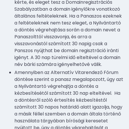
kérte, és eleget tesz a Domainregisztrációs
Szabályzatban a domain igénylőkre vonatkozó
általános feltételeknek. Ha a Panaszos ezeknek
a feltételeknek nem tesz eleget, a Nyilvántartó
a döntés végrehajtása során a domain nevet a
Panaszolttól visszavonja, és arra a
visszavonástól számított 30 napig csak a
Panszos nyújthat be domain regisztráció iránti
igényt. A 30 nap türelmi idő elteltével a domain
név bárki számára igényelhetővé válik.
Amennyiben az Alternatív Vitarendező Fórum
döntése szerint a panasz megalapozott, úgy azt
a Nyilvántartó végrehajtja a döntés a
kézbesítésétől számított 30 nap elteltével. Ha
a döntésről szóló értesítés kézbesítéstől
számított 30 napos határidő alatt igazolja, hogy
a másik féllel szemben a domain általa történő
használata tárgyában bírósági keresetet
nyújtott be, úgy a döntés végrehajtását a