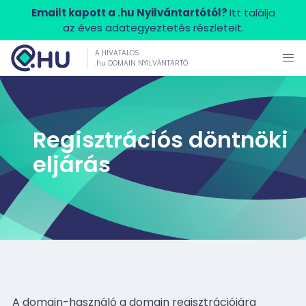
Emailt kapott a .hu Nyilvántartótól?
Itt találja
az éves adategyeztetés részleteit.
A HIVATALOS
.hu DOMAIN NYILVÁNTARTÓ
Regisztrációs döntnöki
eljárás
A domain-használó a domain regisztrációjára