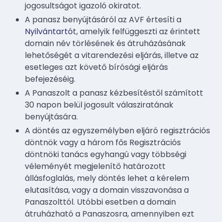
jogosultságot igazoló okiratot.
A panasz benyújtásáról az AVF értesíti a
Nyilvántartó
t, amelyik felfüggeszti az érintett
domain név törlésének és átruházásának
lehetőségét a vitarendezési eljárás, illetve az
esetleges azt követő bírósági eljárás
befejezéséig.
A Panaszolt a panasz kézbesítéstől számított
30 napon belül jogosult válasziratának
benyújtására.
A döntés az egyszemélyben eljáró regisztrációs
döntnök vagy a három fős Regisztrációs
döntnöki tanács egyhangú vagy többségi
véleményét megjelenítő határozott
állásfoglalás, mely döntés lehet a kérelem
elutasítása, vagy a domain visszavonása a
Panaszolttól. Utóbbi esetben a domain
átruházható a Panaszosra, amennyiben ezt