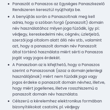
Panaszát a Panaszos az Egységes Panaszkezelő
Rendszeren keresztül nyújthatja be.
A benyújtás során a Panaszoltnak meg kell
adnia, hogy a szóban forgó (panaszolt) domain
név használatához milyen joga fűződik, így pl.:
védjegy, kereskedelmi név, cégnév, üzletjelző,
szerzői jogi oltalom alatt álló név stb., valamint
azt, hogy a panaszolt domain név Panaszolt
által történő használata miért sérti a Panaszos
jogát vagy jogos érdekét.
A Panaszban az is kifejthető, hogy a Panaszos
szerint a Panaszosnak (azaz a domain jelenlegi
használójának) miért nem fűződik joga vagy
jogos érdeke a panaszolt domain névhez, illetve,
hogy miért jogellenes, illetve rosszhiszemű a
panaszolt domain név használata.
Célszerű a kérelemhez elektronikus formában
bizonyítékokat csatolni, pl. védjegy