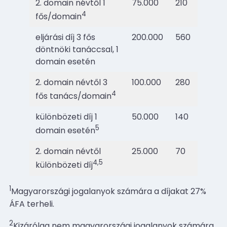
2. domain névtől 1
75.000
210
4
fős/domain
eljárási díj 3 fős
200.000
560
döntnöki tanáccsal, 1
domain esetén
2. domain névtől 3
100.000
280
4
fős tanács/domain
különbözeti díj 1
50.000
140
5
domain esetén
2. domain névtől
25.000
70
4,5
különbözeti díj
1
Magyarországi jogalanyok számára a díjakat 27%
ÁFA terheli.
2
Kizárólag nem magyarországi jogalanyok számára.