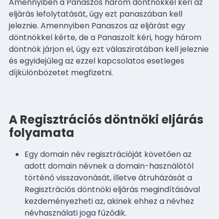
Amennyiben a Panaszos három döntnökkel kéri az
eljárás lefolytatását, úgy ezt panaszában kell
jeleznie. Amennyiben Panaszos az eljárást egy
döntnökkel kérte, de a Panaszolt kéri, hogy három
döntnök járjon el, úgy ezt válasziratában kell jeleznie
és egyidejűleg az ezzel kapcsolatos esetleges
díjkülönbözetet megfizetni.
A Regisztrációs döntnöki eljárás
folyamata
Egy domain név regisztrációját követően az
adott domain névnek a domain-használótól
történő visszavonását, illetve átruházását a
Regisztrációs döntnöki eljárás megindításával
kezdeményezheti az, akinek ehhez a névhez
névhasználati joga fűződik.