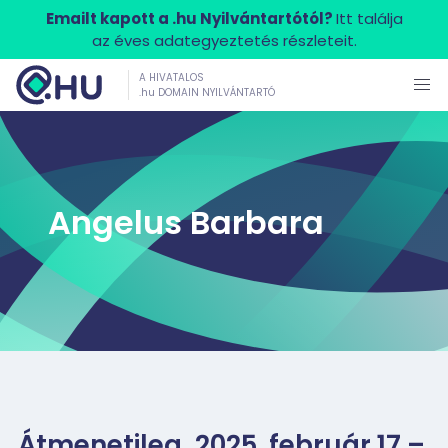
Emailt kapott a .hu Nyilvántartótól?
Itt találja
az éves adategyeztetés részleteit.
A HIVATALOS
.hu DOMAIN NYILVÁNTARTÓ
Angelus Barbara
Átmenetileg, 2025. február 17 –