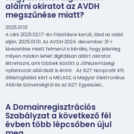
aláírni okiratot az AVDH
megszűnése miatt?
2025.01.10
A cikk 2025.02.17-én frissítésre került, lásd az oldal
alján. 2025.01.10. Az AVDH 2024. december 31-i
kivezetése miatt felmerül a kérdés, hogy jelenleg
milyen módon lehet digitálisan aláírt okiratot
létrehozni, ami többek között a Jóhiszeműségi
nyilatkozat aláírását is érinti. Az ISZT Nonprofit Kft.
állásfoglalást kért a MELASZ, a Magyar Elektronikus
Aláírás Szövetségtől és az ISZT Egyesület…
A Domainregisztrációs
Szabályzat a következő fél
évben több lépcsőben újul
meg