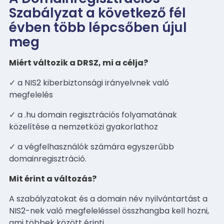
Szabályzat a következő fél
évben több lépcsőben újul
meg
Miért változik a DRSZ, mi a célja?
✓ a NIS2 kiberbiztonsági irányelvnek való
megfelelés
✓ a .hu domain regisztrációs folyamatának
közelítése a nemzetközi gyakorlathoz
✓ a végfelhasználók számára egyszerűbb
domainregisztráció.
Mit érint a változás?
A szabályzatokat és a domain név nyilvántartást a
NIS2-nek való megfeleléssel összhangba kell hozni,
ami többek között érinti