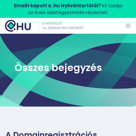
Emailt kapott a .hu Nyilvántartótól?
Itt találja
az éves adategyeztetés részleteit.
A HIVATALOS
.hu DOMAIN NYILVÁNTARTÓ
Összes bejegyzés
A Domainregisztrációs