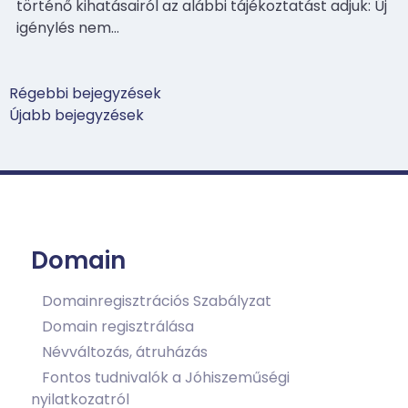
történő kihatásairól az alábbi tájékoztatást adjuk: Új
igénylés nem…
Bejegyzés
Régebbi bejegyzések
navigáció
Újabb bejegyzések
Domain
Domainregisztrációs Szabályzat
Domain regisztrálása
Névváltozás, átruházás
Fontos tudnivalók a Jóhiszeműségi
nyilatkozatról