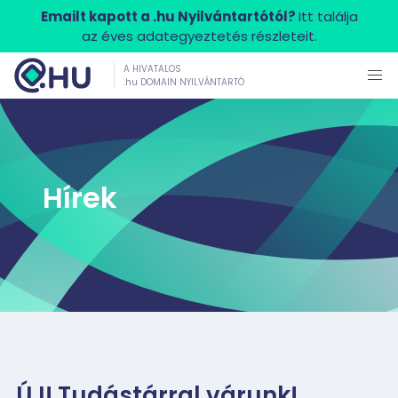
Emailt kapott a .hu Nyilvántartótól?
Itt találja
az éves adategyeztetés részleteit.
A HIVATALOS
.hu DOMAIN NYILVÁNTARTÓ
Hírek
ÚJ! Tudástárral várunk!