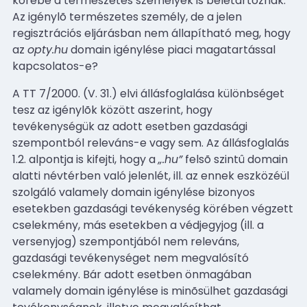
körébe a természetes személyek is beletartoznak.
Az igénylõ természetes személy, de a jelen
regisztrációs eljárásban nem állapítható meg, hogy
az
opty.hu
domain igénylése piaci magatartással
kapcsolatos-e?
A TT 7/2000. (V. 31.) elvi állásfoglalása különbséget
tesz az igénylõk között aszerint, hogy
tevékenységük az adott esetben gazdasági
szempontból releváns-e vagy sem. Az állásfoglalás
1.2. alpontja is kifejti, hogy a
„.hu”
felsõ szintû domain
alatti névtérben való jelenlét, ill. az ennek eszközéül
szolgáló valamely domain igénylése bizonyos
esetekben gazdasági tevékenység körében végzett
cselekmény, más esetekben a védjegyjog (ill. a
versenyjog) szempontjából nem releváns,
gazdasági tevékenységet nem megvalósító
cselekmény. Bár adott esetben önmagában
valamely domain igénylése is minõsülhet gazdasági