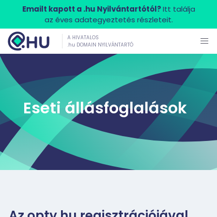
Emailt kapott a .hu Nyilvántartótól?
Itt találja
az éves adategyeztetés részleteit.
A HIVATALOS
.hu DOMAIN NYILVÁNTARTÓ
Eseti állásfoglalások
Az opty.hu regisztrációjával