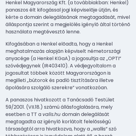
Henkel Magyarország Kft. (a továbbiakban: Henkel)
panaszos élt kifogással jogi képviselõje útján, és
kérte a domain delegálásának megtagadását, mivel
álláspontja szerint a megjelölés igénylõ által történõ
használata megtévesztõ lenne.
Kifogásában a Henkel elõadta, hogy a Henkel
meghatalmazás alapján képviselt németországi
anyacége (a Henkel KGaA) a jogosultja az „OPTI”
szóvédjegynek (IR403410). A védjegyoltalom a
jogosultat többek között Magyarországon is
megilleti „bútorok és padló tisztítására illetve
ápolására szolgáló szerekre” vonatkozóan.
A panaszos hivatkozott a Tanácsadó Testület
59/2001. (VII.18.) számú állásfoglalására, mely
esetben a TT a
valis.hu
domain delegálását
megtagadta az igénylõ korlátolt felelõsségû
társaságtól arra hivatkozva, hogy a „wallis” szó