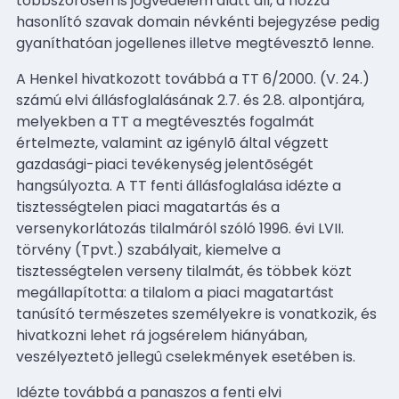
többszörösen is jogvédelem alatt áll, a hozzá
hasonlító szavak domain névkénti bejegyzése pedig
gyaníthatóan jogellenes illetve megtévesztõ lenne.
A Henkel hivatkozott továbbá a TT 6/2000. (V. 24.)
számú elvi állásfoglalásának 2.7. és 2.8. alpontjára,
melyekben a TT a megtévesztés fogalmát
értelmezte, valamint az igénylõ által végzett
gazdasági-piaci tevékenység jelentõségét
hangsúlyozta. A TT fenti állásfoglalása idézte a
tisztességtelen piaci magatartás és a
versenykorlátozás tilalmáról szóló 1996. évi LVII.
törvény (Tpvt.) szabályait, kiemelve a
tisztességtelen verseny tilalmát, és többek közt
megállapította: a tilalom a piaci magatartást
tanúsító természetes személyekre is vonatkozik, és
hivatkozni lehet rá jogsérelem hiányában,
veszélyeztetõ jellegû cselekmények esetében is.
Idézte továbbá a panaszos a fenti elvi