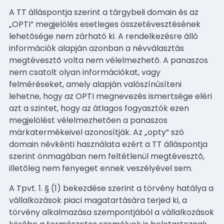
A TT álláspontja szerint a tárgybeli domain és az
„OPTI” megjelölés esetleges összetévesztésének
lehetõsége nem zárható ki. A rendelkezésre álló
információk alapján azonban a névválasztás
megtévesztõ volta nem vélelmezhetõ. A panaszos
nem csatolt olyan információkat, vagy
felméréseket, amely alapján valószínûsíteni
lehetne, hogy az OPTI megnevezés ismertsége eléri
azt a szintet, hogy az átlagos fogyasztók ezen
megjelölést vélelmezhetõen a panaszos
márkatermékeivel azonosítják. Az „opty” szó
domain névkénti használata ezért a TT álláspontja
szerint önmagában nem feltétlenül megtévesztõ,
illetõleg nem fenyeget ennek veszélyével sem.
A Tpvt. 1. § (1) bekezdése szerint a törvény hatálya a
vállalkozások piaci magatartására terjed ki, a
törvény alkalmazása szempontjából a vállalkozások