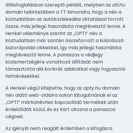
állásfoglalásban szereplõ példát, melyben az
ati.hu
domain tekintetében a TT kimondta, hogy a név a
köztudatban az autóközlekedési oktatással forrott
össze, más jellegû használata megtévesztõ lenne. A
Henkel véleménye szerint az „OPTI” név a
köztudatban már szintén összeforrott a különbözõ
bútorápolási cikkekkel, így más jellegû használata
megtévesztõ lenne. A panaszos a védjegy
közismertségére vonatkozó állítását nem
támasztotta alá konkrét adatokkal vagy fogyasztói
felmérésekkel..
A Henkel végül kifejtette, hogy az
opty.hu
domain
név alatti web-oldalra sokan látogatnának el az
„OPTI” márkanévhez kapcsolódó termékek után
érdeklõdõk közül, és ez kárt okozna a panaszos
cégnek.
Az igénylõ nem reagált érdemben a kifogásra.