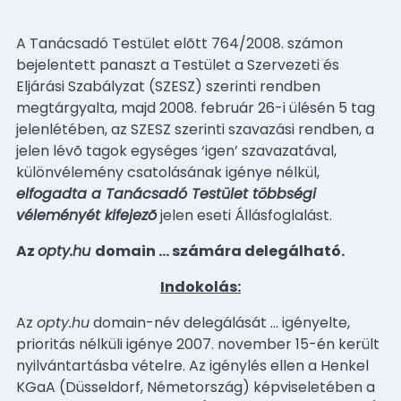
A Tanácsadó Testület elõtt 764/2008. számon
bejelentett panaszt a Testület a Szervezeti és
Eljárási Szabályzat (SZESZ) szerinti rendben
megtárgyalta, majd 2008. február 26-i ülésén 5 tag
jelenlétében, az SZESZ szerinti szavazási rendben, a
jelen lévõ tagok egységes ‘igen’ szavazatával,
különvélemény csatolásának igénye nélkül,
elfogadta a Tanácsadó Testület többségi
véleményét kifejezõ
jelen eseti Állásfoglalást.
Az
opty.hu
domain
…
számára delegálható.
Indokolás:
Az
opty.hu
domain-név delegálását
…
igényelte,
prioritás nélküli igénye 2007. november 15-én került
nyilvántartásba vételre. Az igénylés ellen a Henkel
KGaA (Düsseldorf, Németország) képviseletében a