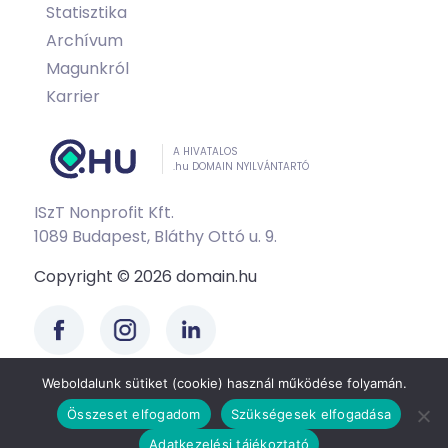
Statisztika
Archívum
Magunkról
Karrier
A HIVATALOS
.hu DOMAIN NYILVÁNTARTÓ
ISzT Nonprofit Kft.
1089 Budapest, Bláthy Ottó u. 9.
Copyright © 2026 domain.hu
Weboldalunk sütiket (cookie) használ működése folyamán.
Összeset elfogadom
Szükségesek elfogadása
Adatkezelési tájékoztató