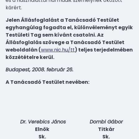
és a használattal harmadik személynek okozott
kárért.
Jelen Állásfoglalást a Tanácsadó Testület
egyhangúlag fogadta el, különvéleményt egyik
Testületi Tag sem kívánt csatolni. Az
Állásfoglalás szövege a Tanácsadó Testület
weboldalán (
www.nic.hu/tt
) teljes terjedelmében
közzétételre kerül.
Budapest, 2008. február 26.
A Tanácsadó Testület nevében:
Dr. Verebics János
Dombi Gábor
Elnök
Titkár
Sk.
Sk.