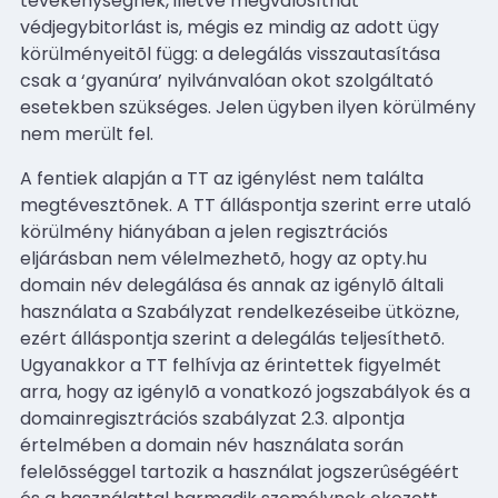
tevékenységnek, illetve megvalósíthat
védjegybitorlást is, mégis ez mindig az adott ügy
körülményeitõl függ: a delegálás visszautasítása
csak a ‘gyanúra’ nyilvánvalóan okot szolgáltató
esetekben szükséges. Jelen ügyben ilyen körülmény
nem merült fel.
A fentiek alapján a TT az igénylést nem találta
megtévesztõnek. A TT álláspontja szerint erre utaló
körülmény hiányában a jelen regisztrációs
eljárásban nem vélelmezhetõ, hogy az opty.hu
domain név delegálása és annak az igénylõ általi
használata a Szabályzat rendelkezéseibe ütközne,
ezért álláspontja szerint a delegálás teljesíthetõ.
Ugyanakkor a TT felhívja az érintettek figyelmét
arra, hogy az igénylõ a vonatkozó jogszabályok és a
domainregisztrációs szabályzat 2.3. alpontja
értelmében a domain név használata során
felelõsséggel tartozik a használat jogszerûségéért