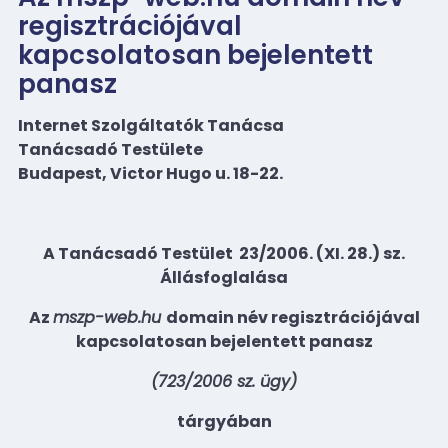
regisztrációjával
kapcsolatosan bejelentett
panasz
Internet Szolgáltatók Tanácsa
Tanácsadó Testülete
Budapest, Victor Hugo u. 18-22.
A Tanácsadó Testület
23/2006. (XI. 28.) sz.
Állásfoglalása
Az
mszp-web.hu
domain név regisztrációjával
kapcsolatosan bejelentett panasz
(723/2006 sz. ügy)
tárgyában