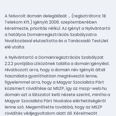
A felsorolt domain delegálását
…
(regisztrátora: 1B
Telekom Kft.) igénylõ 2006. szeptemberében
kérelmezte, prioritás nélkül. Az igényt a Nyilvántartó
a hatályos Domainregisztrációs Szabályzatra
hivatkozással elutasította és a Tanácsadó Testület
elé utalta.
A Nyilvántartó a Domainregisztrációs Szabályzat
2.2.2 pontjába ütközõnek találta a domain igénylést.
Hivatkozott arra, hogy a domain név Igénylõ általi
használata gyaníthatóan megtévesztõ lenne,
figyelemmel arra, hogy a Magyar Szocialista Párt
közismert rövidítése az MSZP, így az mszp-web.hu
domain azt a látszatot kelti nézete szerint, mintha a
Magyar Szocialista Párt hivatalos elérhetõségérõl
lenne szó. Megemlítette továbbá, hogy az MSZP
rövidítés védjegyoltalom alatt áll. Kérelmezõt