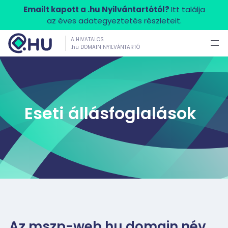
Emailt kapott a .hu Nyilvántartótól?
Itt találja
az éves adategyeztetés részleteit.
A HIVATALOS
.hu DOMAIN NYILVÁNTARTÓ
Eseti állásfoglalások
Az mszp-web.hu domain név