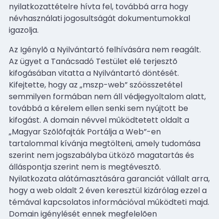
nyilatkozattételre hívta fel, továbbá arra hogy
névhasználati jogosultságát dokumentumokkal
igazolja.
Az Igénylõ a Nyilvántartó felhívására nem reagált.
Az ügyet a Tanácsadó Testület elé terjesztõ
kifogásában vitatta a Nyilvántartó döntését.
Kifejtette, hogy az „mszp-web” szóösszetétel
semmilyen formában nem áll védjegyoltalom alatt,
továbbá a kérelem ellen senki sem nyújtott be
kifogást. A domain névvel mûködtetett oldalt a
„Magyar Szõlõfajták Portálja a Web”-en
tartalommal kívánja megtölteni, amely tudomása
szerint nem jogszabályba ütközõ magatartás és
álláspontja szerint nem is megtévesztõ.
Nyilatkozata alátámasztására garanciát vállalt arra,
hogy a web oldalt 2 éven keresztül kizárólag ezzel a
témával kapcsolatos információval mûködteti majd.
Domain igénylését ennek megfelelõen