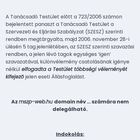
A Tanácsadó Testület elõtt a 723/2006 számon
bejelentett panaszt a Tanácsadó Testület a
Szervezeti és Eljárási Szabályzat (SZESZ) szerinti
rendben megtárgyalta, majd 2006. november 28-i
ülésén 5 tag jelenlétében, az SZESZ szerinti szavazási
rendben, a jelen lévõ tagok egységes ‘igen’
szavazatával, különvélemény csatolásának igénye
nélkül
elfogadta a Testület többségi véleményét
kifejezõ
jelen eseti Állásfoglalást.
Az
mszp-web.hu
domain név
…
számára nem
delegálható.
Indokolás: