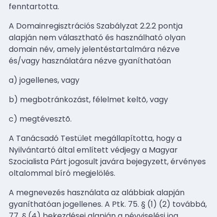
fenntartotta.
A Domainregisztrációs Szabályzat 2.2.2 pontja
alapján nem választható és használható olyan
domain név, amely jelentéstartalmára nézve
és/vagy használatára nézve gyaníthatóan
a) jogellenes, vagy
b) megbotránkozást, félelmet keltõ, vagy
c) megtévesztõ.
A Tanácsadó Testület megállapította, hogy a
Nyilvántartó által említett védjegy a Magyar
Szocialista Párt jogosult javára bejegyzett, érvényes
oltalommal bíró megjelölés.
A megnevezés használata az alábbiak alapján
gyaníthatóan jogellenes. A Ptk. 75. § (1) (2) továbbá,
77. § (4) bekezdései alapján a névviselési jog