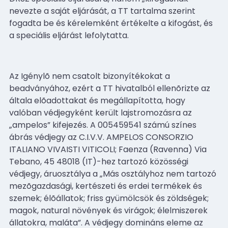
nevezte a saját eljárását, a TT tartalma szerint
fogadta be és kérelemként értékelte a kifogást, és
a speciális eljárást lefolytatta.
Az Igénylõ nem csatolt bizonyítékokat a
beadványához, ezért a TT hivatalból ellenõrizte az
általa elõadottakat és megállapította, hogy
valóban védjegyként került lajstromozásra az
„ampelos” kifejezés. A 005459541 számú színes
ábrás védjegy az C.I.V.V. AMPELOS CONSORZIO
ITALIANO VIVAISTI VITICOLI; Faenza (Ravenna) Via
Tebano, 45 48018 (IT)-hez tartozó közösségi
védjegy, áruosztálya a „Más osztályhoz nem tartozó
mezõgazdasági, kertészeti és erdei termékek és
szemek; élõállatok; friss gyümölcsök és zöldségek;
magok, natural növények és virágok; élelmiszerek
állatokra, maláta”. A védjegy domináns eleme az