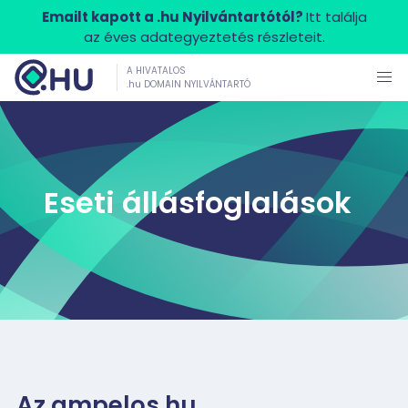
Emailt kapott a .hu Nyilvántartótól?
Itt találja
az éves adategyeztetés részleteit.
A HIVATALOS
.hu DOMAIN NYILVÁNTARTÓ
Eseti állásfoglalások
Az ampelos.hu