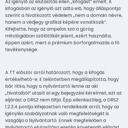
Az igénylõ az elutasítás ellen „kifogást” emelt. A
kifogásban az igénylõ azt adta elõ, hogy álláspontja
szerint a hivatkozott védelem „nem a domain névre,
hanem a védjegy grafikai képére vonatkozik”.
Kifejtette, hogy az ampelos szó a görög
mitológiában szõlõtõkét jelent, ezért használta,
éppen azért, mert a prémium borforgalmazás a fõ
tevékenysége.
A TT elõször arról határozott, hogy a kifogás
értékelhetõ-e. E tekintetben megállapította, hogy
bár ritka, hogy a nyilvántartó lenne az aki
„hivatalból” utasít el egy bejegyzési kérelmet, ezt az
eljárást a DRSZ nem tiltja. Épp ellenkezõleg, a DRSZ
1.2.3.4 pontja kifejezetten rendelkezik arról, hogy az
igénylés szabályzatnak való megfelelõségét is
vizsgálja a Nyilvántartó. Ennek megfelelõen a
Nyilvántartó elutasítása esetén követendõ eljárást