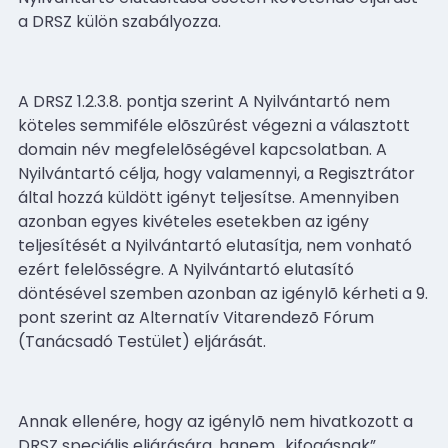
a DRSZ külön szabályozza.
A DRSZ 1.2.3.8. pontja szerint A Nyilvántartó nem
köteles semmiféle elõszûrést végezni a választott
domain név megfelelõségével kapcsolatban. A
Nyilvántartó célja, hogy valamennyi, a Regisztrátor
által hozzá küldött igényt teljesítse. Amennyiben
azonban egyes kivételes esetekben az igény
teljesítését a Nyilvántartó elutasítja, nem vonható
ezért felelõsségre. A Nyilvántartó elutasító
döntésével szemben azonban az igénylõ kérheti a 9.
pont szerint az Alternatív Vitarendezõ Fórum
(Tanácsadó Testület) eljárását.
Annak ellenére, hogy az igénylõ nem hivatkozott a
DRSZ speciális eljárására, hanem „kifogásnak”