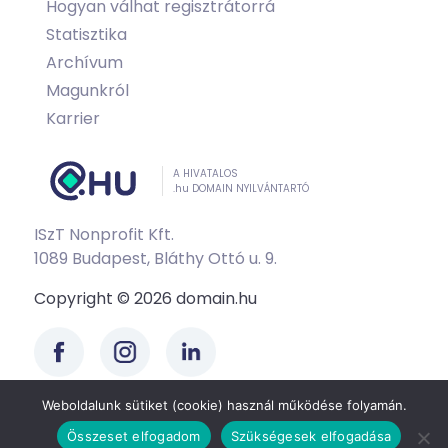
Hogyan válhat regisztrátorrá
Statisztika
Archívum
Magunkról
Karrier
A HIVATALOS
.hu DOMAIN NYILVÁNTARTÓ
ISzT Nonprofit Kft.
1089 Budapest, Bláthy Ottó u. 9.
Copyright © 2026 domain.hu
Weboldalunk sütiket (cookie) használ működése folyamán.
Összeset elfogadom
Szükségesek elfogadása