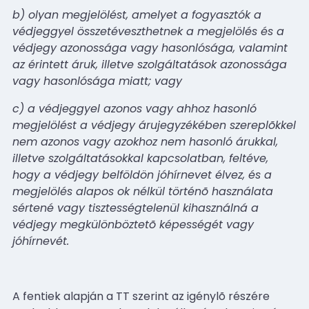
b) olyan megjelölést, amelyet a fogyasztók a
védjeggyel összetéveszthetnek a megjelölés és a
védjegy azonossága vagy hasonlósága, valamint
az érintett áruk, illetve szolgáltatások azonossága
vagy hasonlósága miatt; vagy
c) a védjeggyel azonos vagy ahhoz hasonló
megjelölést a védjegy árujegyzékében szereplõkkel
nem azonos vagy azokhoz nem hasonló árukkal,
illetve szolgáltatásokkal kapcsolatban, feltéve,
hogy a védjegy belföldön jóhírnevet élvez, és a
megjelölés alapos ok nélkül történõ használata
sértené vagy tisztességtelenül kihasználná a
védjegy megkülönböztetõ képességét vagy
jóhírnevét.
A fentiek alapján a TT szerint az igénylõ részére