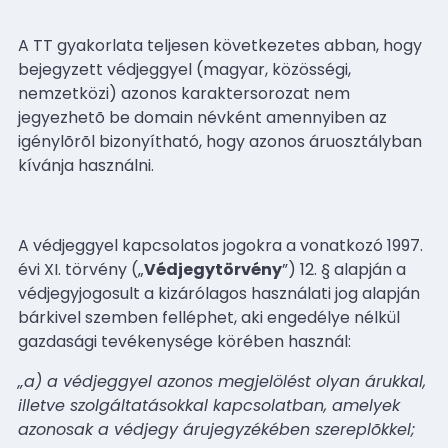
A TT gyakorlata teljesen következetes abban, hogy
bejegyzett védjeggyel (magyar, közösségi,
nemzetközi) azonos karaktersorozat nem
jegyezhetõ be domain névként amennyiben az
igénylõrõl bizonyítható, hogy azonos áruosztályban
kívánja használni.
A védjeggyel kapcsolatos jogokra a vonatkozó 1997.
évi XI. törvény („
Védjegytörvény
”) 12. § alapján a
védjegyjogosult a kizárólagos használati jog alapján
bárkivel szemben felléphet, aki engedélye nélkül
gazdasági tevékenysége körében használ:
„a) a védjeggyel azonos megjelölést olyan árukkal,
illetve szolgáltatásokkal kapcsolatban, amelyek
azonosak a védjegy árujegyzékében szereplõkkel;