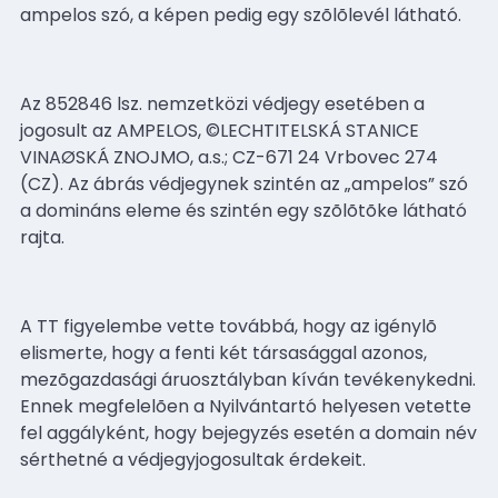
ampelos szó, a képen pedig egy szõlõlevél látható.
Az 852846 lsz. nemzetközi védjegy esetében a
jogosult az AMPELOS, ©LECHTITELSKÁ STANICE
VINAØSKÁ ZNOJMO, a.s.; CZ-671 24 Vrbovec 274
(CZ). Az ábrás védjegynek szintén az „ampelos” szó
a domináns eleme és szintén egy szõlõtõke látható
rajta.
A TT figyelembe vette továbbá, hogy az igénylõ
elismerte, hogy a fenti két társasággal azonos,
mezõgazdasági áruosztályban kíván tevékenykedni.
Ennek megfelelõen a Nyilvántartó helyesen vetette
fel aggályként, hogy bejegyzés esetén a domain név
sérthetné a védjegyjogosultak érdekeit.