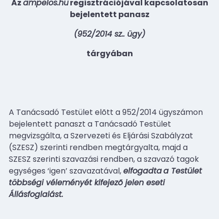
Az
ampelos.hu
regisztrációjával kapcsolatosan
bejelentett panasz
(952/2014 sz.. ügy)
tárgyában
A Tanácsadó Testület elõtt a 952/2014 ügyszámon
bejelentett panaszt a Tanácsadó Testület
megvizsgálta, a Szervezeti és Eljárási Szabályzat
(SZESZ) szerinti rendben megtárgyalta, majd a
SZESZ szerinti szavazási rendben, a szavazó tagok
egységes ‘igen’ szavazatával,
elfogadta
a Testület
többségi véleményét kifejezõ jelen eseti
Állásfoglalást.