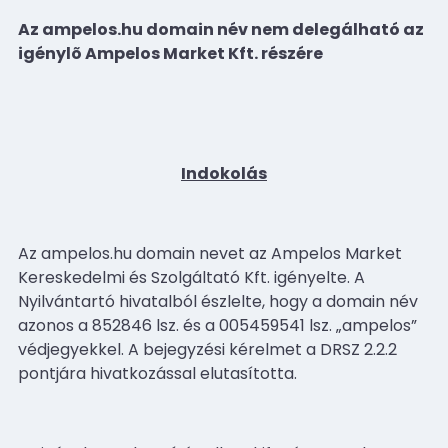
Az ampelos.hu domain név nem delegálható az
igénylõ Ampelos Market Kft. részére
Indokolás
Az ampelos.hu domain nevet az Ampelos Market
Kereskedelmi és Szolgáltató Kft. igényelte. A
Nyilvántartó hivatalból észlelte, hogy a domain név
azonos a 852846 lsz. és a 005459541 lsz. „ampelos”
védjegyekkel. A bejegyzési kérelmet a DRSZ 2.2.2
pontjára hivatkozással elutasította.