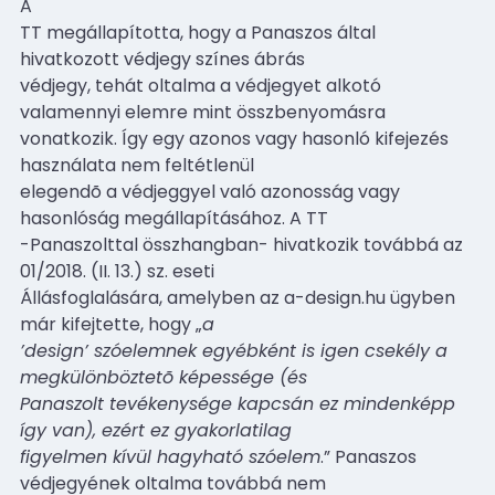
A
TT megállapította, hogy a Panaszos által
hivatkozott védjegy színes ábrás
védjegy, tehát oltalma a védjegyet alkotó
valamennyi elemre mint összbenyomásra
vonatkozik. Így egy azonos vagy hasonló kifejezés
használata nem feltétlenül
elegendõ a védjeggyel való azonosság vagy
hasonlóság megállapításához. A TT
-Panaszolttal összhangban- hivatkozik továbbá az
01/2018. (II. 13.) sz. eseti
Állásfoglalására, amelyben az a-design.hu ügyben
már kifejtette, hogy „
a
’design’ szóelemnek egyébként is igen csekély a
megkülönböztetõ képessége (és
Panaszolt tevékenysége kapcsán ez mindenképp
így van), ezért ez gyakorlatilag
figyelmen kívül hagyható szóelem
.”
Panaszos
védjegyének oltalma továbbá nem