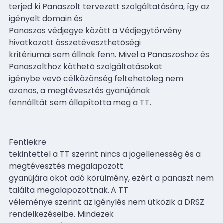
terjed ki Panaszolt tervezett szolgáltatására, így az
igényelt domain és
Panaszos védjegye között a Védjegytörvény
hivatkozott összetéveszthetõségi
kritériumai sem állnak fenn. Mivel a Panaszoshoz és
Panaszolthoz köthetõ szolgáltatásokat
igénybe vevõ célközönség feltehetõleg nem
azonos, a megtévesztés gyanújának
fennálltát sem állapította meg a TT.
Fentiekre
tekintettel a TT szerint nincs a jogellenesség és a
megtévesztés megalapozott
gyanújára okot adó körülmény, ezért a panaszt nem
találta megalapozottnak. A TT
véleménye szerint az igénylés nem ütközik a DRSZ
rendelkezéseibe. Mindezek