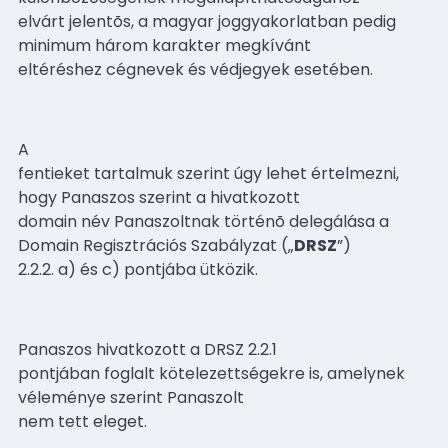
elvárt jelentõs, a magyar joggyakorlatban pedig
minimum három karakter megkívánt
eltéréshez cégnevek és védjegyek esetében.
A
fentieket tartalmuk szerint úgy lehet értelmezni,
hogy Panaszos szerint a hivatkozott
domain név Panaszoltnak történõ delegálása a
Domain Regisztrációs Szabályzat („
DRSZ
”)
2.2.2. a) és c) pontjába ütközik.
Panaszos hivatkozott a DRSZ 2.2.1
pontjában foglalt kötelezettségekre is, amelynek
véleménye szerint Panaszolt
nem tett eleget.