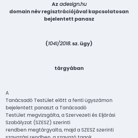
Az
adesign.hu
domain név regisztrációjával kapcsolatosan
bejelentett panasz
(
1041/2018.
sz. ügy)
tárgyában
A
Tanácsadó Testület elõtt a fenti ügyszámon
bejelentett panaszt a Tanácsadó
Testület megvizsgálta, a Szervezeti és Eljárási
Szabályzat (SZESZ) szerinti
rendben megtárgyalta, majd a SZESZ szerinti
szavazási rendben, a szavazó tagok