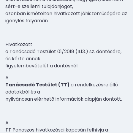
sért-e szellemi tulajdonjogot,
azonban ismételten hivatkozott jóhiszemûségére az
igénylés folyamán.
Hivatkozott
a Tanácsadó Testület 01/2018 (II.13.) sz. döntésére,
és kérte annak
figyelembevételét a döntésnél.
A
Tanácsadó Testület (TT)
a rendelkezésre álló
adatokból és a
nyilvánosan elérhetõ információk alapján döntött.
A
TT Panaszos hivatkozásai kapcsán felhívja a