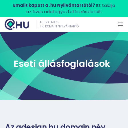
Emailt kapott a .hu Nyilvántartótól?
Itt találja
az éves adategyeztetés részleteit.
A HIVATALOS
.hu DOMAIN NYILVÁNTARTÓ
Eseti állásfoglalások
Az adesign.hu domain név