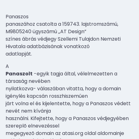
Panaszos
panaszához csatolta a 159743. lajstromszámú,
M9805240 ügyszámú „AT Design”
színes ábrás védjegy Szellemi Tulajdon Nemzeti
Hivatala adatbázisának vonatkozó
adatlapját.
A
Panaszolt
-egyik tagja által, vélelmezetten a
társaság nevében
nyilatkozva- válaszában vitatta, hogy a domain
igénylés kapcsán rosszhiszemûen
járt volna el és kijelentette, hogy a Panaszos védett
nevét nem kívánja
használni. Kifejtette, hogy a Panaszos védjegyében
szereplõ elnevezéssel
megegyezõ domain az atasi.org oldal aldomainje