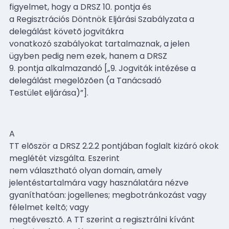
figyelmet, hogy a DRSZ 10. pontja és
a Regisztrációs Döntnök Eljárási Szabályzata a
delegálást követõ jogvitákra
vonatkozó szabályokat tartalmaznak, a jelen
ügyben pedig nem ezek, hanem a DRSZ
9. pontja alkalmazandó [„9. Jogviták intézése a
delegálást megelõzõen (a Tanácsadó
Testület eljárása)”].
A
TT elõször a DRSZ 2.2.2 pontjában foglalt kizáró okok
meglétét vizsgálta. Eszerint
nem választható olyan domain, amely
jelentéstartalmára vagy használatára nézve
gyaníthatóan: jogellenes; megbotránkozást vagy
félelmet keltõ; vagy
megtévesztõ. A TT szerint a regisztrálni kívánt