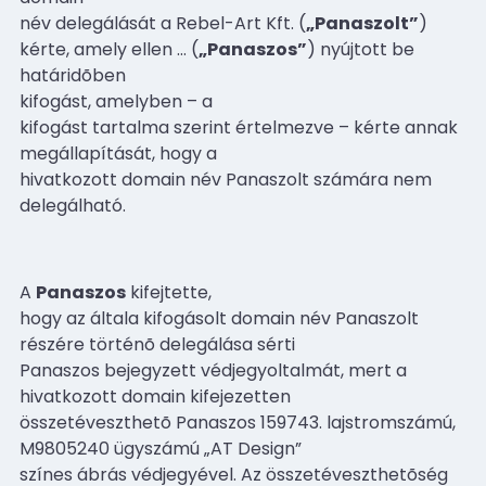
név delegálását a Rebel-Art Kft. (
„Panaszolt”
)
kérte, amely ellen
…
(
„Panaszos”
) nyújtott be
határidõben
kifogást, amelyben – a
kifogást tartalma szerint értelmezve – kérte annak
megállapítását, hogy a
hivatkozott domain név Panaszolt számára nem
delegálható.
A
Panaszos
kifejtette,
hogy az általa kifogásolt domain név Panaszolt
részére történõ delegálása sérti
Panaszos bejegyzett védjegyoltalmát, mert a
hivatkozott domain kifejezetten
összetéveszthetõ Panaszos 159743. lajstromszámú,
M9805240 ügyszámú „AT Design”
színes ábrás védjegyével. Az összetéveszthetõség