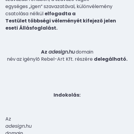
egységes „igen” szavazatával, különvélemény
csatolása nélkül
elfogadta a
Testület többségi véleményét kifejezõ jelen
eseti
Állásfoglalást.
Az
adesign.hu
domain
név
az igénylõ Rebel-Art Kft. részére
delegálható.
Indokolás:
Az
adesign.hu
domain