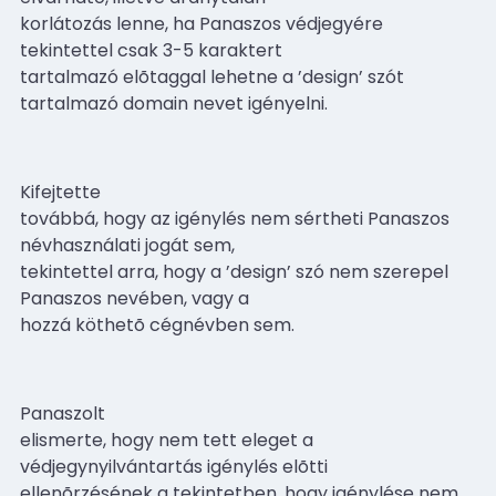
korlátozás lenne, ha Panaszos védjegyére
tekintettel csak 3-5 karaktert
tartalmazó elõtaggal lehetne a ’design’ szót
tartalmazó domain nevet igényelni.
Kifejtette
továbbá, hogy az igénylés nem sértheti Panaszos
névhasználati jogát sem,
tekintettel arra, hogy a ’design’ szó nem szerepel
Panaszos nevében, vagy a
hozzá köthetõ cégnévben sem.
Panaszolt
elismerte, hogy nem tett eleget a
védjegynyilvántartás igénylés elõtti
ellenõrzésének a tekintetben, hogy igénylése nem