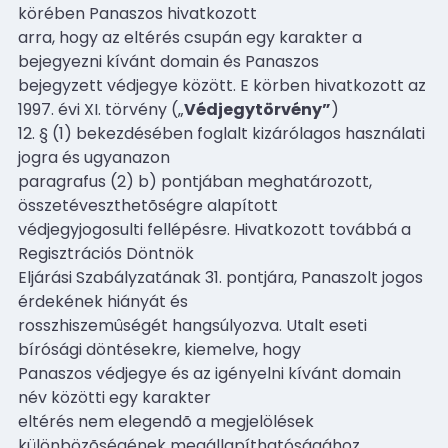
körében Panaszos hivatkozott
arra, hogy az eltérés csupán egy karakter a
bejegyezni kívánt domain és Panaszos
bejegyzett védjegye között. E körben hivatkozott az
1997. évi XI. törvény („
Védjegytörvény”
)
12. § (1) bekezdésében foglalt kizárólagos használati
jogra és ugyanazon
paragrafus (2) b) pontjában meghatározott,
összetéveszthetõségre alapított
védjegyjogosulti fellépésre. Hivatkozott továbbá a
Regisztrációs Döntnök
Eljárási Szabályzatának 31. pontjára, Panaszolt jogos
érdekének hiányát és
rosszhiszemûségét hangsúlyozva. Utalt eseti
bírósági döntésekre, kiemelve, hogy
Panaszos védjegye és az igényelni kívánt domain
név közötti egy karakter
eltérés nem elegendõ a megjelölések
különbözõségének megállapíthatóságához