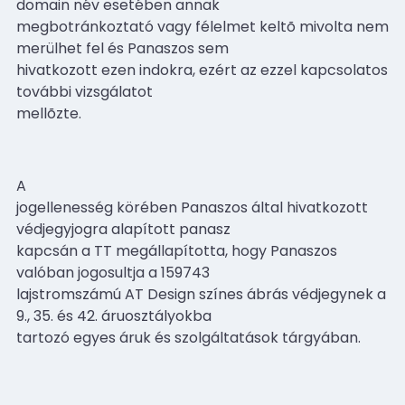
domain név esetében annak
megbotránkoztató vagy félelmet keltõ mivolta nem
merülhet fel és Panaszos sem
hivatkozott ezen indokra, ezért az ezzel kapcsolatos
további vizsgálatot
mellõzte.
A
jogellenesség körében Panaszos által hivatkozott
védjegyjogra alapított panasz
kapcsán a TT megállapította, hogy Panaszos
valóban jogosultja a 159743
lajstromszámú AT Design színes ábrás védjegynek a
9., 35. és 42. áruosztályokba
tartozó egyes áruk és szolgáltatások tárgyában.