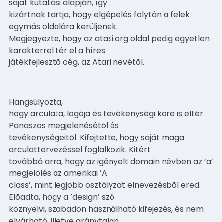
saját kutatási alapján, így
kizártnak tartja, hogy elgépelés folytán a felek
egymás oldalára kerüljenek.
Megjegyezte, hogy az atasi.org oldal pedig egyetlen
karakterrel tér el a híres
játékfejlesztõ cég, az Atari nevétõl.
Hangsúlyozta,
hogy arculata, logója és tevékenységi köre is eltér
Panaszos megjelenésétõl és
tevékenységeitõl. Kifejtette, hogy saját maga
arculattervezéssel foglalkozik. Kitért
továbbá arra, hogy az igényelt domain névben az ’a’
megjelölés az amerikai ’A
class’, mint legjobb osztályzat elnevezésbõl ered.
Elõadta, hogy a ’design’ szó
köznyelvi, szabadon használható kifejezés, és nem
elvárható, illetve aránytalan