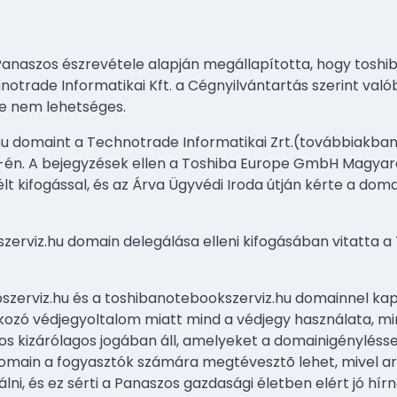
anaszos észrevétele alapján megállapította, hogy toshi
notrade Informatikai Kft. a Cégnyilvántartás szerint való
e nem lehetséges.
u domaint a Technotrade Informatikai Zrt.(továbbiakban:
us 7-én. A bejegyzések ellen a Toshiba Europe GmbH Magyar
lt kifogással, és az Árva Ügyvédi Iroda útján kérte a do
zerviz.hu domain delegálása elleni kifogásában vitatta a
szerviz.hu és a toshibanotebookszerviz.hu domainnel ka
kozó védjegyoltalom miatt mind a védjegy használata, 
s kizárólagos jogában áll, amelyeket a domainigénylésse
 domain a fogyasztók számára megtévesztõ lehet, mivel a
ni, és ez sérti a Panaszos gazdasági életben elért jó hírn