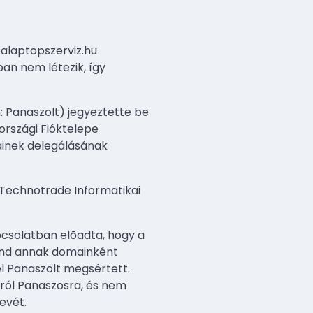
balaptopszerviz.hu
ban nem létezik, így
 Panaszolt) jegyeztette be
országi Fióktelepe
mainek delegálásának
 Technotrade Informatikai
pcsolatban elõadta, hogy a
mind annak domainként
l Panaszolt megsértett.
rról Panaszosra, és nem
evét.