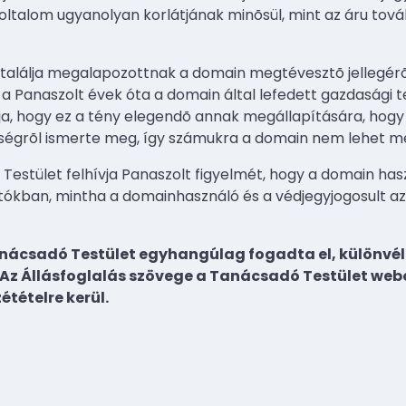
yoltalom ugyanolyan korlátjának minõsül, mint az áru to
találja megalapozottnak a domain megtévesztõ jellegérõ
 a Panaszolt évek óta a domain által lefedett gazdasági t
ja, hogy ez a tény elegendõ annak megállapítására, hogy
ységrõl ismerte meg, így számukra a domain nem lehet m
Testület felhívja Panaszolt figyelmét, hogy a domain has
tókban, mintha a domainhasználó és a védjegyjogosult a
anácsadó Testület egyhangúlag fogadta el, különvél
 Az Állásfoglalás szövege a Tanácsadó Testület web
étételre kerül.