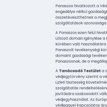
Panaszos hivatkozott a Védj
engedélye nélkül gazdaság
összetéveszthetnek a megjel
szolgáltatások azonossága
A Panaszos ezen felül hivat
ütközõ domain igénylése a
körében való használatára i
Panaszolt tevékenységi kör
domaint gazdasági tevékeny
Panaszosnak, de a megállap
A
Tanácsadó Testület
a d
védjegytörvény szerint a v
üzleti tisztesség követelm
szolgáltatás rendeltetésén
javítására szakosodott váll
védjegyhasználat. Az Európ
védjeggyel kapcsolatos áru 