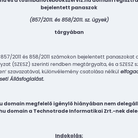
.hu és a toshibanotebookszerviz.hu domain regisztr
bejelentett panaszok
(857/2011. és 858/2011. sz. ügyek)
tárgyában
 857/2011 és 858/2011 számokon bejelentett panaszokat 
ályzat (SZESZ) szerinti rendben megtárgyalta, és a SZESZ s
en’ szavazatával, különvélemény csatolása nélkül
elfogad
eti Állásfoglalást.
hu domain megfelelõ igénylõ hiányában nem delegál
hu domain a Technotrade Informatikai Zrt.-nek del
Indokolás: