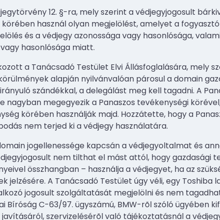
egytörvény 12. §-ra, mely szerint a védjegyjogosult bárki
i körében használ
olyan megjelölést, amelyet a fogyasztó
ölés és a védjegy azonossága vagy hasonlósága, valamint 
 vagy hasonlósága miatt.
kozott a Tanácsadó Testület Elvi Állásfoglalására, mely s
 körülmények alapján nyilvánvalóan párosul a domain ga
rányuló szándékkal, a delegálást meg kell tagadni. A Pan
e nagyban megegyezik a Panaszos tevékenységi körével, 
ség körében használják majd. Hozzátette, hogy a Panasz
odás nem terjed ki a védjegy használatára.
omain jogellenessége kapcsán a védjegyoltalmat és annak
édjegyjogosult
nem tilthat el mást attól, hogy gazdasági
ényeivel összhangban – használja
a védjegyet, ha az szüks
ek jelzésére. A Tanácsadó Testület úgy véli, egy Toshiba
alkozó jogosult szolgáltatását megjelölni és nem tagadha
ai Bíróság C-63/97. ügyszámú, BMW-rõl szóló ügyében kif
javításáról, szervizelésérõl való tájékoztatásnál a védj