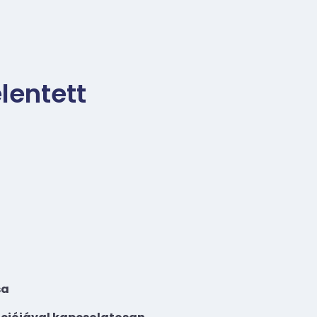
lentett
sa