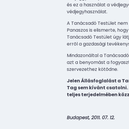
és ez a használat a védjeg
védjegyhasználat.
A Tanácsadó Testület nem 
Panaszos is elismerte, hogy
Tanácsadó Testület úgy lát
errõl a gazdasági tevéken
Mindazonáltal a Tanácsadó 
azt a benyomást a fogyasz
szervezethez kötõdne.
Jelen Állásfoglalást a T
Tag sem kívánt csatolni.
teljes terjedelmében közz
Budapest, 2011. 07. 12.