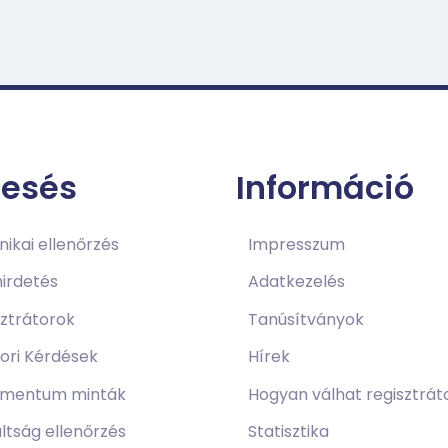
resés
Információ
ikai ellenőrzés
Impresszum
irdetés
Adatkezelés
sztrátorok
Tanúsítványok
ori Kérdések
Hírek
mentum minták
Hogyan válhat regisztrát
ltság ellenőrzés
Statisztika