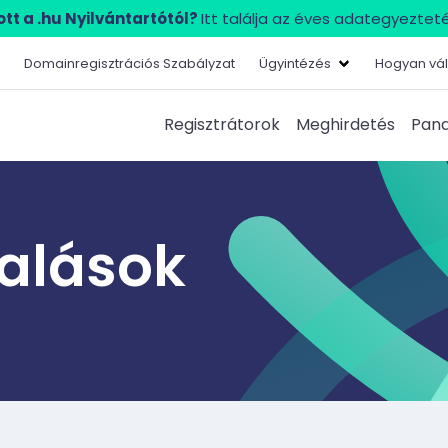
tt a .hu Nyilvántartótól?
Itt találja az éves adategyezteté
Domainregisztrációs Szabályzat
Ügyintézés
Hogyan vál
Regisztrátorok
Meghirdetés
Pana
lalások