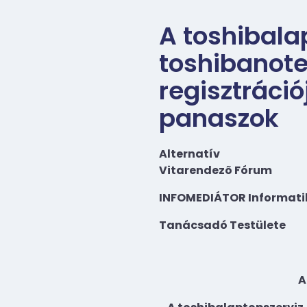
A toshibala
toshibanot
regisztráci
panaszok
Alternatív
Vitarendezõ Fórum
INFOMEDIÁTOR Informatik
Tanácsadó Testülete
A