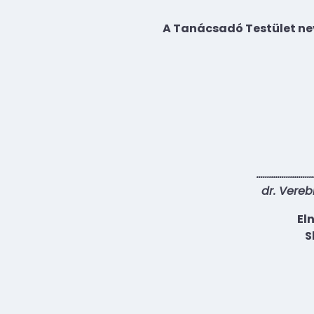
A Tanácsadó Testület ne
………………………
dr. Vereb
El
S