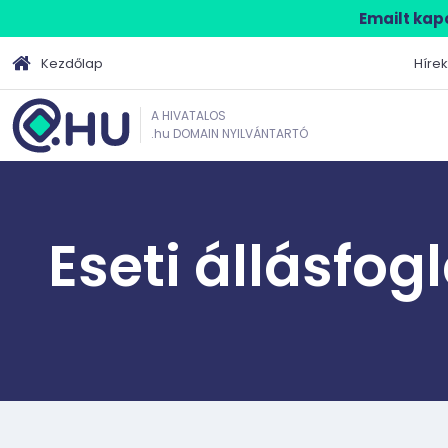
Emailt kapo
Kezdőlap
Hírek
A HIVATALOS
.hu DOMAIN NYILVÁNTARTÓ
Eseti állásfog