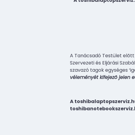
A toshibalaptopszerviz
A Tanácsadó Testület elõtt
Szervezeti és Eljárási Szab
szavazó tagok egységes ‘ig
véleményét kifejezõ jelen es
A toshibalaptopszerviz.
toshibanotebookszerviz.