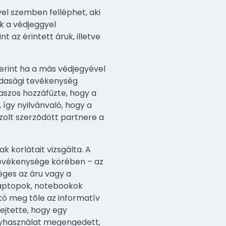
vel szemben felléphet, aki
k a védjeggyel
az érintett áruk, illetve
zerint ha a más védjegyével
zdasági tevékenység
aszos hozzáfûzte, hogy a
így nyilvánvaló, hogy a
olt szerzõdött partnere a
 korlátait vizsgálta. A
 tevékenysége körében – az
éges az áru vagy a
 laptopok, notebookok
tó meg tõle az informatív
ejtette, hogy egy
egyhasználat megengedett,