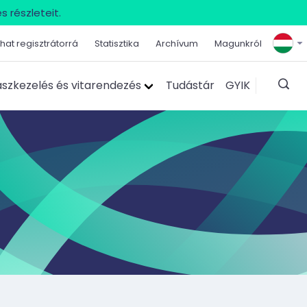
s részleteit.
hat regisztrátorrá
Statisztika
Archívum
Magunkról
szkezelés és vitarendezés
Tudástár
GYIK