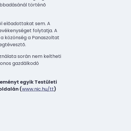
vábbadásánál történõ
l elõadottakat sem. A
evékenységet folytatja. A
 a közönség a Panaszoltat
egtévesztõ.
ználata során nem keltheti
zonos gazdálkodó
eményt egyik Testületi
oldalán (
www.nic.hu/tt
)