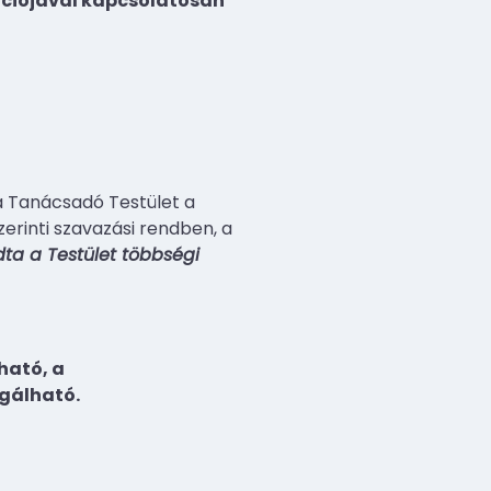
ációjával kapcsolatosan
a Tanácsadó Testület a
zerinti szavazási rendben, a
ta a Testület többségi
ható, a
egálható.