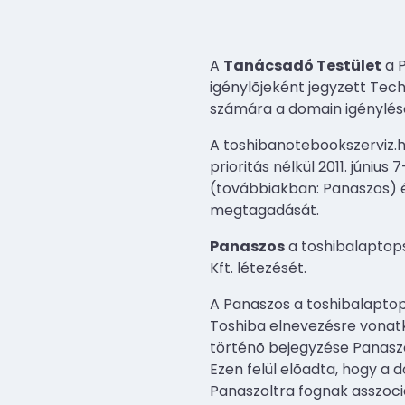
A
Tanácsadó Testület
a P
igénylõjeként jegyzett Tech
számára a domain igénylés
A toshibanotebookszerviz.h
prioritás nélkül 2011. júni
(továbbiakban: Panaszos) é
megtagadását.
Panaszos
a toshibalaptops
Kft. létezését.
A Panaszos a toshibalaptop
Toshiba elnevezésre vonat
történõ bejegyzése Panaszo
Ezen felül elõadta, hogy a
Panaszoltra fognak asszociál