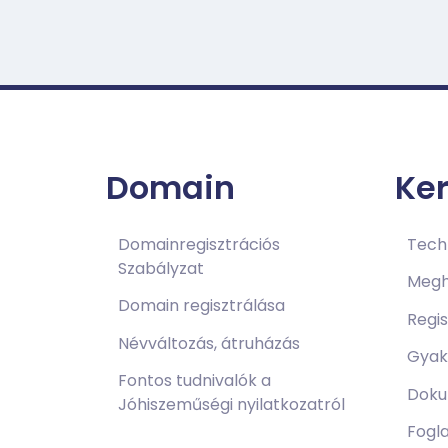
Domain
Ke
Domainregisztrációs
Techn
Szabályzat
Megh
Domain regisztrálása
Regi
Névváltozás, átruházás
Gyak
Fontos tudnivalók a
Doku
Jóhiszeműségi nyilatkozatról
Fogla