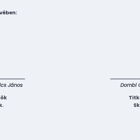
vében:
………………………
…………………………
ics János
Dombi 
nök
Titk
k.
Sk