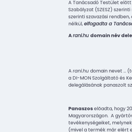
A Tanácsadó Testület elõtt
Szabályzat (SZESZ) szerinti
szerinti szavazási rendben,
nélkül,
elfogadta a Tanácsa
A
rani.hu
domain név del
A
rani.hu
domain nevet
…
(t
a DI-MON Szolgáltató és Ke
delegálásának panaszolt s
Panaszos
elõadta, hogy 20
Magyarországon.
A gyártóv
tevékenységeiket, melynek e
(mivel a termék már elért 