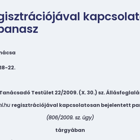
egisztrációjával kapcsola
 panasz
anácsa
18-22.
Tanácsadó Testület 22/2009. (X. 30.) sz. Állásfoglal
ni.hu
regisztrációjával kapcsolatosan bejelentett p
(806/2009. sz. ügy)
tárgyában