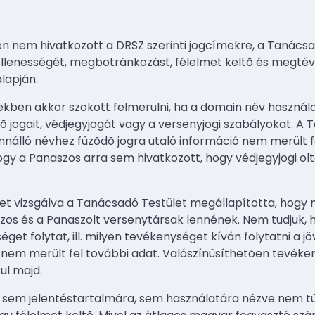
ten nem hivatkozott a DRSZ szerinti jogcímekre, a Tanács
llenességét, megbotránkozást, félelmet keltõ és megtéves
lapján.
kben akkor szokott felmerülni, ha a domain név használ
jogait, védjegyjogát vagy a versenyjogi szabályokat. A T
nnálló névhez fûzõdõ jogra utaló információ nem merült f
gy a Panaszos arra sem hivatkozott, hogy védjegyjogi ol
get vizsgálva a Tanácsadó Testület megállapította, hogy 
zos és a Panaszolt versenytársak lennének. Nem tudjuk, h
et folytat, ill. milyen tevékenységet kíván folytatni a 
 nem merült fel további adat. Valószínûsíthetõen tevéken
l majd.
 sem jelentéstartalmára, sem használatára nézve nem tû