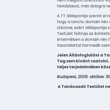
nem megbotránkoztató vagy
fantáziaszó, más dologra n
A TT álláspontja szerint er
hogy a
rani.hu
domain név d
ütközne, ezért álláspontja
Testület felhívja az érintet
értelmében a domain név ha
használattal harmadik szem
Jelen Állásfoglalást a T
Tag sem kívánt csatolni.
teljes terjedelmében közz
Budapest, 2009. október 30
A Tanácsadó Testület n