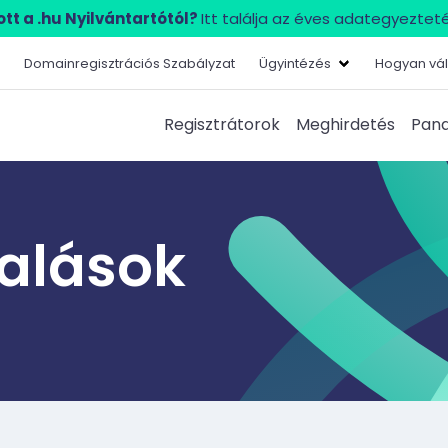
tt a .hu Nyilvántartótól?
Itt találja az éves adategyezteté
Domainregisztrációs Szabályzat
Ügyintézés
Hogyan vál
Regisztrátorok
Meghirdetés
Pana
lalások