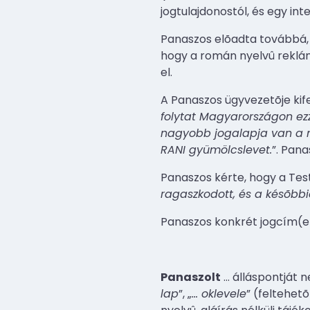
jogtulajdonostól, és egy in
Panaszos elõadta továbbá, 
hogy a román nyelvû rekláma
el.
A Panaszos ügyvezetõje kifej
folytat Magyarországon ezz
nagyobb jogalapja van a 
RANI gyümölcslevet.
”. Pana
Panaszos kérte, hogy a Te
ragaszkodott, és a késõbbi
Panaszos konkrét jogcím(e
Panaszolt
…
álláspontját n
lap
”, „
…
oklevele
” (feltehetõ