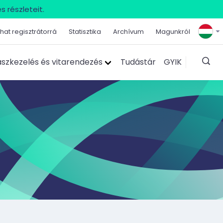
s részleteit.
hat regisztrátorrá
Statisztika
Archívum
Magunkról
szkezelés és vitarendezés
Tudástár
GYIK