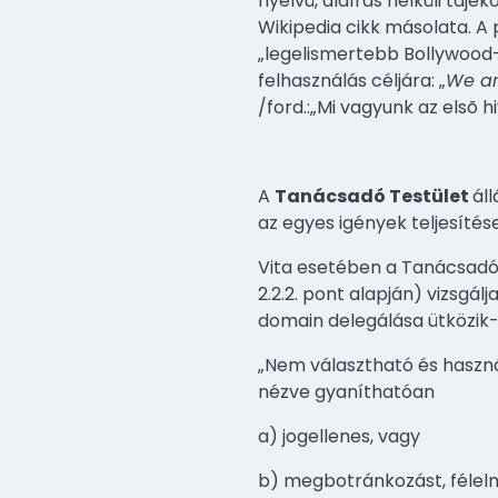
nyelvû, aláírás nélküli tájé
Wikipedia cikk másolata. A 
„legelismertebb Bollywood-i
felhasználás céljára: „
We are
/ford.:„Mi vagyunk az elsõ h
A
Tanácsadó Testület
ál
az egyes igények teljesítés
Vita esetében a Tanácsadó T
2.2.2. pont alapján) vizsgál
domain delegálása ütközik-e
„Nem választható és haszn
nézve gyaníthatóan
a) jogellenes, vagy
b) megbotránkozást, félelm