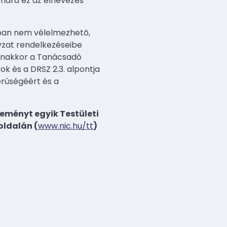
mára ez az elnevezés
ásban nem vélelmezhetõ,
lyzat rendelkezéseibe
gyanakkor a Tanácsadó
ok és a DRSZ 2.3. alpontja
erûségéért és a
eményt egyik Testületi
oldalán (
www.nic.hu/tt
)