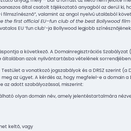
koztató anyag, mely – bár a forrást az illetõ nem jelölte m
panaszos által csatolt tájékoztató anyagból az derül ki, h
 filmszínésznõ”, valamint az angol nyelvû utalásból követ
 the first official EU–fun club of the best Bollywood film
ivatalos EU ’fun club’-ja Bollywood legjobb színésznõjének
láspontja a következõ. A Domainregisztrációs Szabályzat (D
e általában azok nyilvántartásba vételének sorrendjében 
estület a vonatkozó jogszabályok és a DRSZ szerint (a DR
ja meg az ügyet. A kérdés az, hogy megfelel-e a domain a D
 az adott szabályozással, miszerint:
álható olyan domain név, amely jelentéstartalmára nézv
et keltõ, vagy