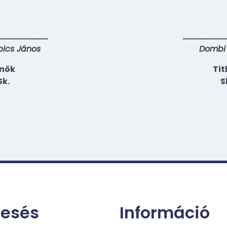
……………………………
………………………
bics János
Dombi
lnök
Tit
Sk.
S
resés
Információ