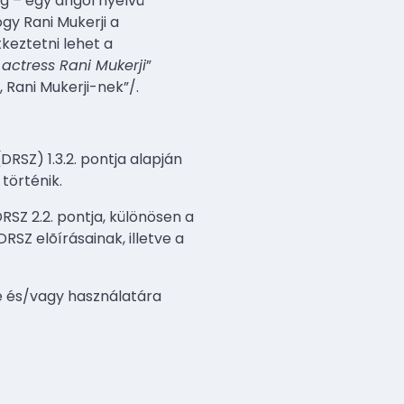
eg – egy angol nyelvû
ogy Rani Mukerji a
keztetni lehet a
 actress Rani Mukerji
”
, Rani Mukerji-nek”/.
RSZ) 1.3.2. pontja alapján
történik.
SZ 2.2. pontja, különösen a
RSZ elõírásainak, illetve a
e és/vagy használatára