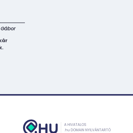
…………………………
 Gábor
kár
k.
A HIVATALOS
.hu DOMAIN NYILVÁNTARTÓ