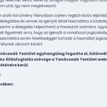
 félelmet keltõ. Mivel az átlagos magyar fogyasztó szá
em utal, így nem megtévesztõ.
re utaló körülmény hiányában a jelen regisztrációs eljár
elegálása és annak az igénylõ általi használata a Szabá
 szerint a delegálás teljesíthetõ a Panaszolt számára. U
tek figyelmét arra, hogy az igénylõ a vonatkozó jogszabály
sználata során felelõsséggel tartozik a használat jogsz
élynek okozott kárért.
anácsadó Testület egyhangúlag fogadta el, különvél
 Az Állásfoglalás szövege a Tanácsadó Testület web
étételre kerül.
.
evében: