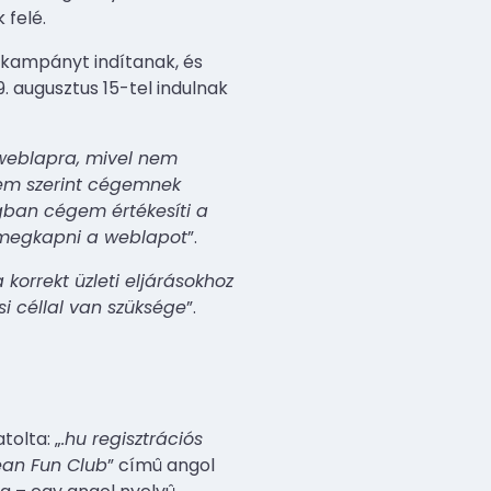
 felé.
mkampányt indítanak, és
. augusztus 15-tel indulnak
 weblapra, mivel nem
sem szerint cégemnek
ban cégem értékesíti a
i megkapni a weblapot
”.
korrekt üzleti eljárásokhoz
i céllal van szüksége
”.
olta: „
.hu regisztrációs
pean Fun Club
” címû angol