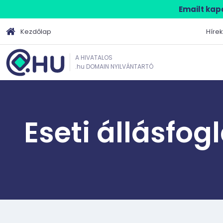
Emailt kapo
Kezdőlap
Hírek
A HIVATALOS
.hu DOMAIN NYILVÁNTARTÓ
Eseti állásfog