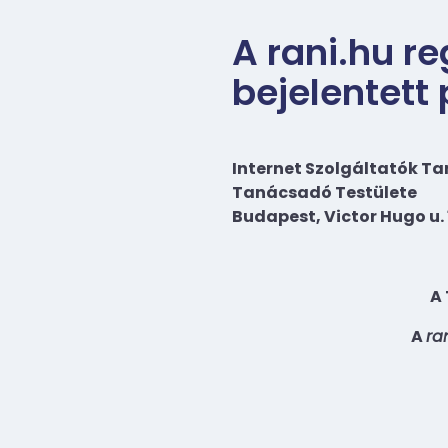
A rani.hu r
bejelentett
Internet Szolgáltatók T
Tanácsadó Testülete
Budapest, Victor Hugo u. 
A 
A
ra