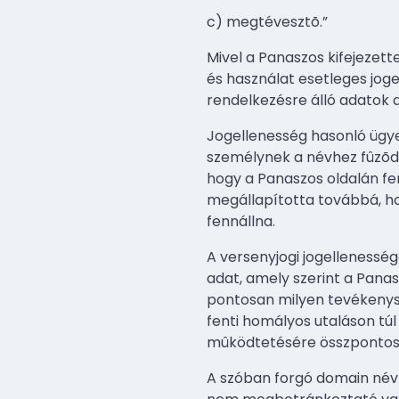
c) megtévesztõ.”
Mivel a Panaszos kifejezet
és használat esetleges joge
rendelkezésre álló adatok a
Jogellenesség hasonló ügye
személynek a névhez fûzõdõ 
hogy a Panaszos oldalán fe
megállapította továbbá, ho
fennállna.
A versenyjogi jogellenessé
adat, amely szerint a Panas
pontosan milyen tevékenység
fenti homályos utaláson túl
mûködtetésére összpontosu
A szóban forgó domain név