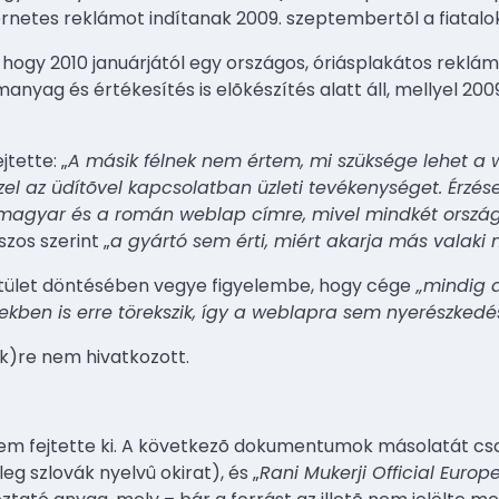
ternetes reklámot indítanak 2009. szeptembertõl a fiatalok
hogy 2010 januárjától egy országos, óriásplakátos reklá
nyag és értékesítés is elõkészítés alatt áll, mellyel 2009
tette: „
A másik félnek nem értem, mi szüksége lehet a
el az üdítõvel kapcsolatban üzleti tevékenységet. Érzé
magyar és a román weblap címre, mivel mindkét ország
szos szerint „
a gyártó sem érti, miért akarja más valak
stület döntésében vegye figyelembe, hogy cége
„mindig a 
ekben is erre törekszik, így a weblapra sem nyerészkedés
k)re nem hivatkozott.
em fejtette ki. A következõ dokumentumok másolatát csat
leg szlovák nyelvû okirat), és „
Rani Mukerji Official Euro