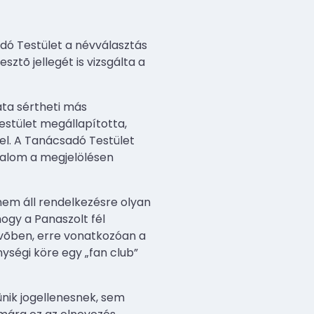
adó Testület a névválasztás
ztõ jellegét is vizsgálta a
ata sértheti más
estület megállapította,
el. A Tanácsadó Testület
talom a megjelölésen
nem áll rendelkezésre olyan
ogy a Panaszolt fél
jövõben, erre vonatkozóan a
ységi köre egy „fan club”
nik jogellenesnek, sem