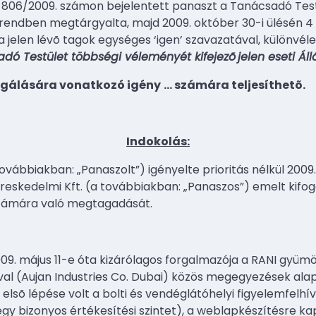
 806/2009. számon bejelentett panaszt a Tanácsadó Testül
 rendben megtárgyalta, majd 2009. október 30-i ülésén 4 
 a jelen lévõ tagok egységes ‘igen’ szavazatával, különv
dó Testület többségi véleményét kifejezõ
jelen eseti Ál
egálására vonatkozó igény
…
számára teljesíthetõ.
Indokolás:
ovábbiakban: „Panaszolt”) igényelte prioritás nélkül 2009. j
reskedelmi Kft. (a továbbiakban: „Panaszos”) emelt kifog
zámára való megtagadását.
09. május 11-e óta kizárólagos forgalmazója a RANI gyüm
al (Aujan Industries Co. Dubai) közös megegyezések alapj
lsõ lépése volt a bolti és vendéglátóhelyi figyelemfelhív
egy bizonyos értékesítési szintet), a weblapkészítésre k