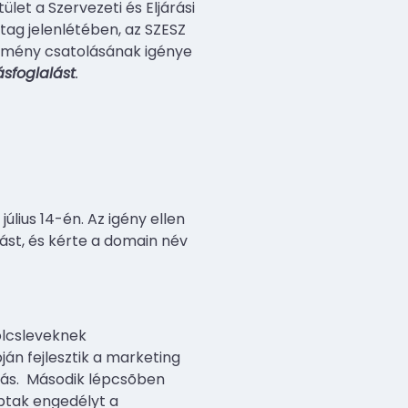
et a Szervezeti és Eljárási
tag jelenlétében, az SZESZ
élemény csatolásának igénye
lásfoglalást
.
úlius 14-én. Az igény ellen
ást, és kérte a domain név
ölcsleveknek
án fejlesztik a marketing
ás.
Második lépcsõben
aptak engedélyt a