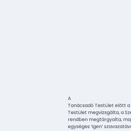
A
Tanácsadó Testület elõtt a
Testület megvizsgálta, a Sze
rendben megtárgyalta, majd
egységes ‘igen’ szavazatáv