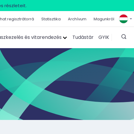
s részleteit.
hat regisztrátorrá
Statisztika
Archívum
Magunkról
szkezelés és vitarendezés
Tudástár
GYIK