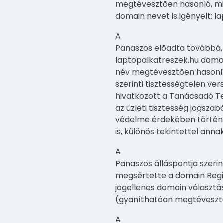
megtévesztõen hasonló, min
domain nevet is igényelt: l
A
Panaszos elõadta továbbá, 
laptopalkatreszek.hu domai
név megtévesztõen hasonlít
szerinti tisztességtelen ve
hivatkozott a Tanácsadó Tes
az üzleti tisztesség jogsza
védelme érdekében történõ
is, különös tekintettel an
A
Panaszos álláspontja szerin
megsértette a domain Regis
jogellenes domain választá
(gyaníthatóan megtévesztõ
A