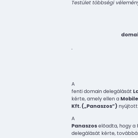
Testület többségi véleményé
domain
A
fenti domain delegálását
L
kérte, amely ellen a
Mobil
Kft.
(„Panaszos”)
nyújtott
A
Panaszos
elõadta, hogy a 
delegálását kérte, továbbá