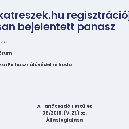
katreszek.hu regisztráció
an bejelentett panasz
csa
Fórum
ai Felhasználóvédelmi Iroda
A Tanácsadó Testület
08/2016. (V. 21.) sz.
Állásfoglalása