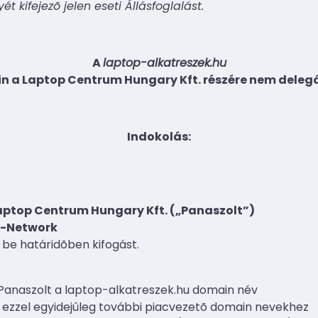
t kifejezõ jelen eseti Állásfoglalást.
A
laptop-alkatreszek.hu
 a Laptop Centrum Hungary Kft. részére nem deleg
Indokolás:
aptop Centrum Hungary Kft. („Panaszolt”)
e-Network
 be határidõben kifogást.
Panaszolt a laptop-alkatreszek.hu domain név
 ezzel egyidejûleg további piacvezetõ domain nevekhez