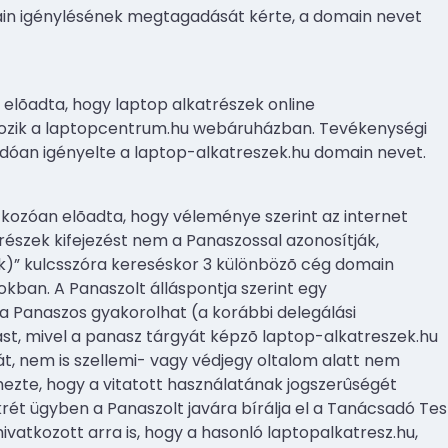
in igénylésének megtagadását kérte, a domain nevet
lõadta, hogy laptop alkatrészek online
kozik a laptopcentrum.hu webáruházban. Tevékenységi
dóan igényelte a laptop-alkatreszek.hu domain nevet.
kozóan elõadta, hogy véleménye szerint az internet
részek kifejezést nem a Panaszossal azonosítják,
ek)” kulcsszóra kereséskor 3 különbözõ cég domain
tokban. A Panaszolt álláspontja szerint egy
a Panaszos gyakorolhat (a korábbi delegálási
itást, mivel a panasz tárgyát képzõ laptop-alkatreszek.hu
t, nem is szellemi- vagy védjegy oltalom alatt nem
mezte, hogy a vitatott használatának jogszerûségét
ét ügyben a Panaszolt javára bírálja el a Tanácsadó Test
vatkozott arra is, hogy a hasonló laptopalkatresz.hu,