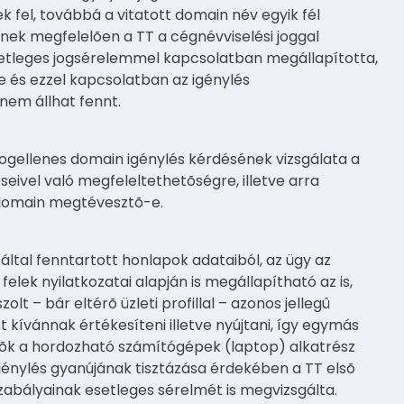
 fel, továbbá a vitatott domain név egyik fél
ek megfelelõen a TT a cégnévviselési joggal
etleges jogsérelemmel kapcsolatban megállapította,
e és ezzel kapcsolatban az igénylés
nem állhat fennt.
jogellenes domain igénylés kérdésének vizsgálata a
eivel való megfeleltethetõségre, illetve arra
t domain megtévesztõ-e.
 által fenntartott honlapok adataiból, az ügy az
elek nyilatkozatai alapján is megállapítható az is,
lt – bár eltérõ üzleti profillal – azonos jellegû
 kívánnak értékesíteni illetve nyújtani, így egymás
tõk a hordozható számítógépek (laptop) alkatrész
igénylés gyanújának tisztázása érdekében a TT elsõ
abályainak esetleges sérelmét is megvizsgálta.