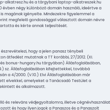
op-alkatresz.hu és a tárgybani laptop-alkatreszek.hu
0 évben négy különbözõ domain használó, ideértve a
 is magának igényelte. Mindezekre figyelemmel a
zerint megfelelõ gondossággal választott domain névre
rtotta és kérte annak teljesítését.
észrevételezi, hogy a jelen panasz ténybeli
on átfedést mutatnak a TT korábbi, 27/2012. (XI.
u és bonus-hungary.hu tárgyában) Állásfoglalásában,
09.) sz. Állásfoglalásában kifejtettekkel, továbbá
n a 4/2000. (V.10.) Elvi Állásfoglalásában már
zett elvekkel, amelyeket a Tanácsadó Testület a
ekintett és alkalmazott.
lló és releváns védjegyoltalomra, illetve cégnévhasználat
kozott és hogy ilyen jogok a Panaszos és a Panaszolt