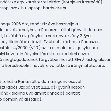
dössze egy karakterrel eltérõ (kötõjeles írásmódú)
aptop-szaki.hu, laptop-hardware.hu.
hogy 2006 óta, tehát tíz éve használja a
n nevet, amelyhez a Panaszolt által igényelt domain
, továbbá az igénylés a versenytörvény 2. §-a
rseny tilalmába ütközik. Ez utóbbi körben a Panaszos
tület 4/2000. (V.10.) sz., a domain név igénylésnek
bályi követelményeivel és a kereskedelmi nevek
 megtagadásának tárgyában hozott Elvi Állásfoglalásár
nak a kereskedelmi nevekre vonatkozó iránymutatására.
t tehát a Panaszolt a domain igénylésével
ztrációs Szabályzat 2.2.2. a) (gyaníthatóan
sának tilalma), valamint annak c) pontját
 domain választása).