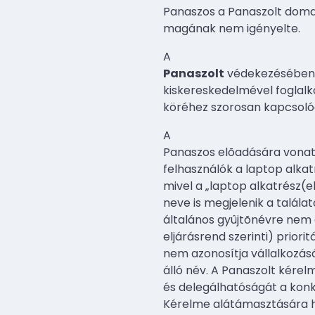
Panaszos a Panaszolt doma
magának nem igényelte.
A
Panaszolt
védekezésében e
kiskereskedelmével foglal
köréhez szorosan kapcsoló
A
Panaszos elõadására vonat
felhasználók a laptop alkat
mivel a „laptop alkatrész(
neve is megjelenik a talála
általános gyûjtõnévre nem 
eljárásrend szerinti) prior
nem azonosítja vállalkozásá
álló név. A Panaszolt kérel
és delegálhatóságát a konkr
Kérelme alátámasztására hi