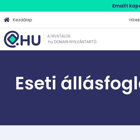
Emailt kapo
Kezdőlap
Hírek
A HIVATALOS
.hu DOMAIN NYILVÁNTARTÓ
Eseti állásfog