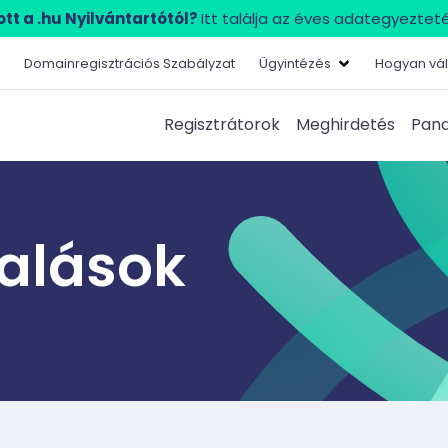
tt a .hu Nyilvántartótól?
Itt találja az éves adategyezteté
Domainregisztrációs Szabályzat
Ügyintézés
Hogyan vál
Regisztrátorok
Meghirdetés
Pana
lalások