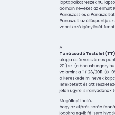
laptopalkatreszek.hu, lapt
domain neveket az elmúlt 1
Panaszost és a Panaszoltat
Panaszolt az álláspontja s
vonatkozó igénylését fennta
A
Tanácsadó Testület (TT)
alapja és érvei számos pont
20.) sz. (a bonushungary.h
valamint a TT 28/2011. (IX. 
a kereskedelmi nevek kapcsá
lefektetett és ott részlete
jelen ügyre is irányadónak t
Megállapítható,
hogy az eljárás során fenná
jogokra egyik fél sem hivat