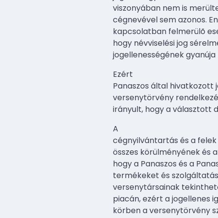
viszonyában nem is merültek
cégnevével sem azonos. Enn
kapcsolatban felmerülõ es
hogy névviselési jog sérelm
jogellenességének gyanúja 
Ezért
Panaszos által hivatkozott 
versenytörvény rendelkezés
irányult, hogy a választot
A
cégnyilvántartás és a felek
összes körülményének és a f
hogy a Panaszos és a Panaszo
termékeket és szolgáltatást
versenytársainak tekinthe
piacán, ezért a jogellenes 
körben a versenytörvény sz