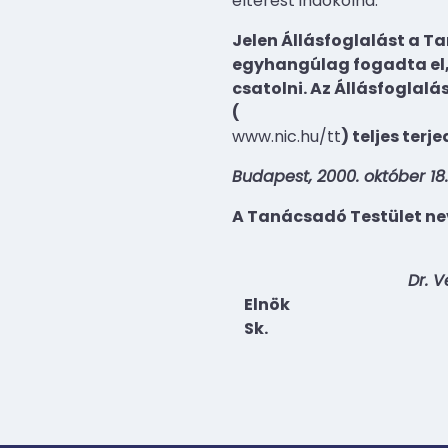
eltérést indokolná.
Jelen Állásfoglalást a T
egyhangúlag fogadta el,
csatolni. Az Állásfoglal
(
www.nic.hu/tt
) teljes ter
Budapest, 2000. október 18.
A Tanácsadó Testület ne
Dr. 
Elnök
Sk.