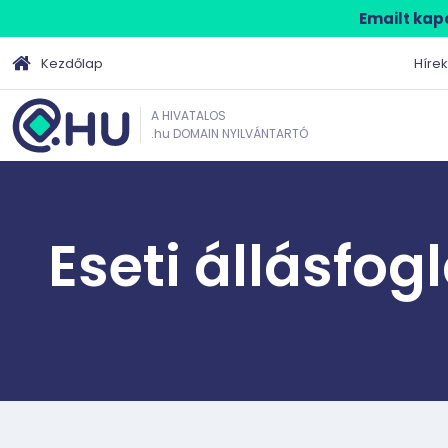
Emailt kapo
Kezdőlap
Hírek
A HIVATALOS
.hu DOMAIN NYILVÁNTARTÓ
Eseti állásfog