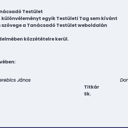
anácsadó Testület
 különvéleményt egyik Testületi Tag sem kívánt
ás szövege a Tanácsadó Testület weboldalán
jedelmében közzétételre kerül.
vében:
Verebics János
Do
Titkár
Sk.