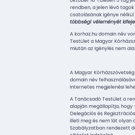
október 18-i ülésén 5 tag je
rendben, a jelen lévõ tago
csatolásának igénye nélkül
többségi véleményét kifejez
A korhaz.hu domain név v
Testület a Magyar Kórházs
miután az Igénylés nem ala
A Magyar Kórházszövetség
domain név felhasználásáva
internetes megjelenési lehe
A Tanácsadó Testület a ren
alapján megállapítja, hogy 
Delegációs és Regisztrációs
illeti meg és nem lát olyan
Szabályzatban rendezett del