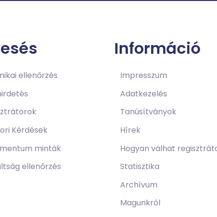
resés
Információ
ikai ellenőrzés
Impresszum
irdetés
Adatkezelés
sztrátorok
Tanúsítványok
ori Kérdések
Hírek
mentum minták
Hogyan válhat regisztrát
ltság ellenőrzés
Statisztika
Archívum
Magunkról