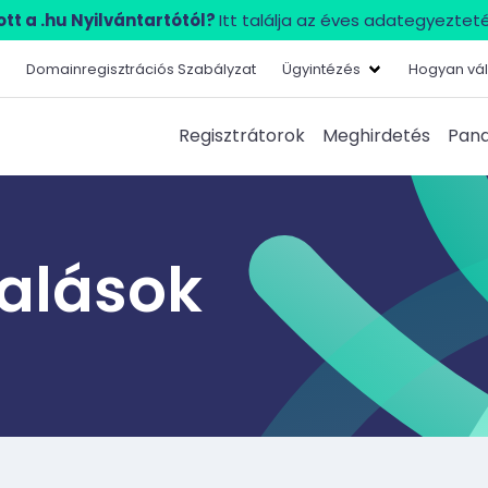
tt a .hu Nyilvántartótól?
Itt találja az éves adategyezteté
Domainregisztrációs Szabályzat
Ügyintézés
Hogyan vál
Regisztrátorok
Meghirdetés
Pana
lalások