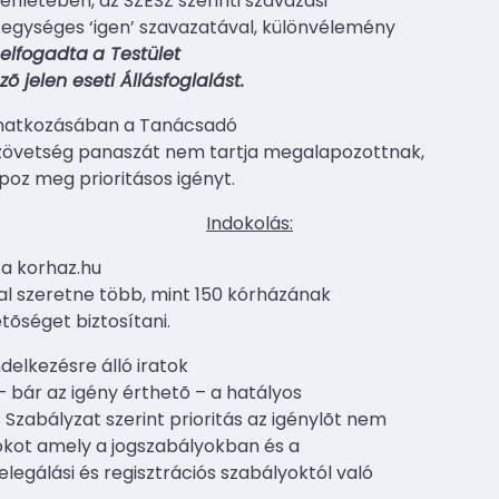
lenlétében, az SZESZ szerinti szavazási
k egységes ‘igen’ szavazatával, különvélemény
elfogadta
a Testület
õ jelen eseti Állásfoglalást.
onatkozásában a Tanácsadó
zövetség panaszát nem tartja megalapozottnak,
poz meg prioritásos igényt.
Indokolás:
a korhaz.hu
l szeretne több, mint 150 kórházának
tõséget biztosítani.
delkezésre álló iratok
– bár az igény érthetõ – a hatályos
 Szabályzat szerint prioritás az igénylõt nem
 okot amely a jogszabályokban és a
egálási és regisztrációs szabályoktól való