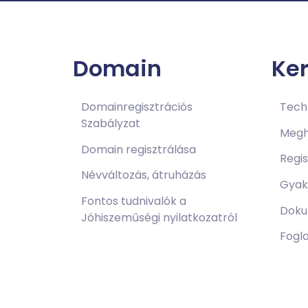
Domain
Ke
Domainregisztrációs
Techn
Szabályzat
Megh
Domain regisztrálása
Regi
Névváltozás, átruházás
Gyak
Fontos tudnivalók a
Doku
Jóhiszeműségi nyilatkozatról
Fogla