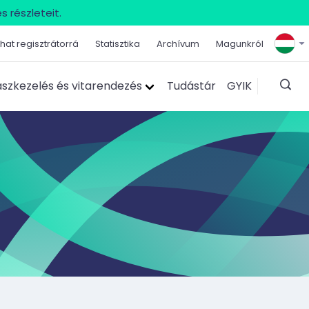
s részleteit.
hat regisztrátorrá
Statisztika
Archívum
Magunkról
szkezelés és vitarendezés
Tudástár
GYIK