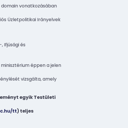
yi domain vonatkozásában
s Üzletpolitikai Irányelvek
 Ifjúsági és
a minisztérium éppen a jelen
énylését vizsgálta, amely
eményt egyik Testületi
c.hu/tt
) teljes