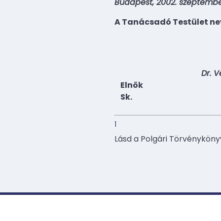
Budapest, 2002. szeptember
A Tanácsadó Testület ne
Dr. 
Elnök
Sk.
1
Lásd a Polgári Törvénykönyv