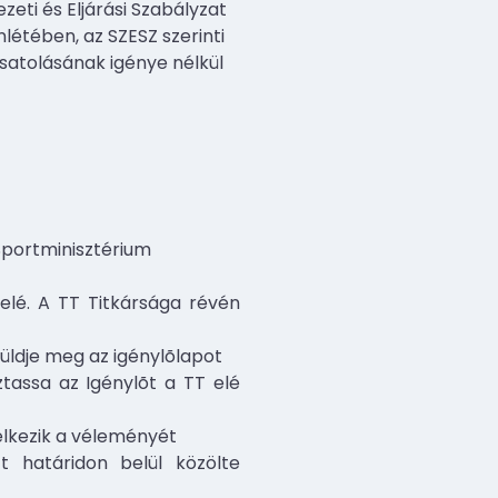
eti és Eljárási Szabályzat
létében, az SZESZ szerinti
csatolásának igénye nélkül
 Sportminisztérium
elé. A TT Titkársága révén
 küldje meg az igénylõlapot
tassa az Igénylõt a TT elé
delkezik a véleményét
 határidon belül közölte