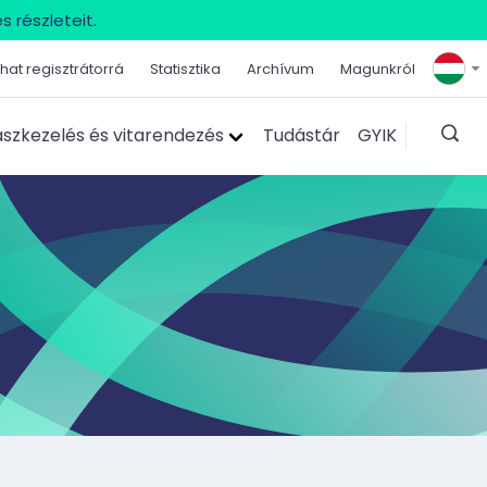
s részleteit.
hat regisztrátorrá
Statisztika
Archívum
Magunkról
szkezelés és vitarendezés
Tudástár
GYIK