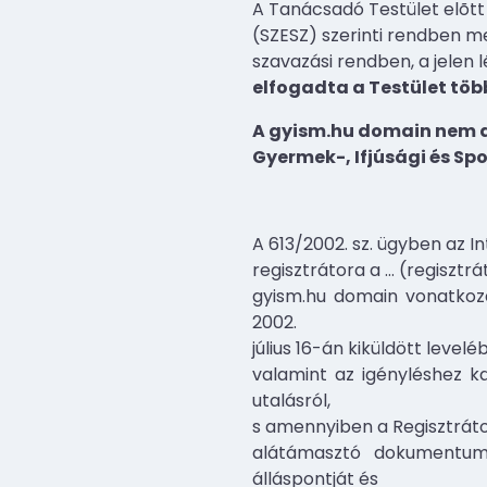
A Tanácsadó Testület elõtt 
(SZESZ) szerinti rendben me
szavazási rendben, a jelen
elfogadta a Testület töb
A gyism.hu domain nem 
Gyermek-, Ifjúsági és S
A 613/2002. sz. ügyben az I
regisztrátora a
…
(regisztrát
gyism.hu domain vonatkozá
2002.
július 16-án kiküldött level
valamint az igényléshez k
utalásról,
s amennyiben a Regisztrátor
alátámasztó dokumentumo
álláspontját és