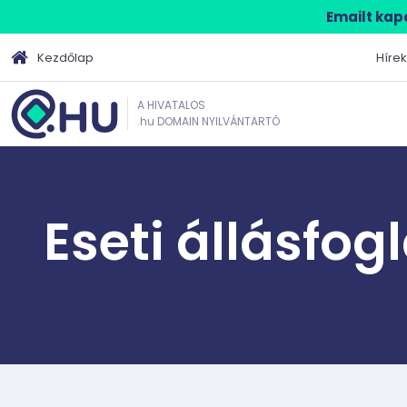
Emailt kapo
Kezdőlap
Hírek
A HIVATALOS
.hu DOMAIN NYILVÁNTARTÓ
Eseti állásfog