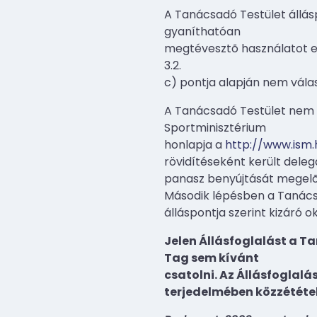
A Tanácsadó Testület állásp
gyaníthatóan
megtévesztõ használatot er
3.2.
c) pontja alapján nem vála
A Tanácsadó Testület nem ta
Sportminisztérium
honlapja a
http://www.ism.
rövidítéseként került deleg
panasz benyújtását megelõ
Második lépésben a Tanácsa
álláspontja szerint kizáró ok
Jelen Állásfoglalást a T
Tag sem kívánt
csatolni. Az Állásfoglal
terjedelmében közzététel