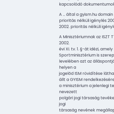
kapcsolódó dokumentumokat
A
…
által a gyism.hu domai
prioritás nélküli igénylés 2
2002. prioritás nélküli igény
A Minisztériumnak az ISZT T
2002.
évi XI. tv. 1. §-át idézi, a
Sportminisztérium is szerep
levelében azt az álláspont
helyen a
jogelõd ISM rövidítése látha
állt a GYISM rendelkezésére
a minisztérium a jelenlegi 
nevezett
polgári jogi társaság tevé
jogi
társaság nevének megállapít