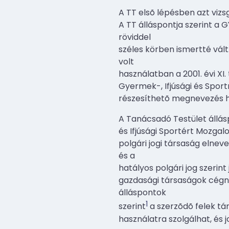
A TT elsõ lépésben azt vizs
A TT álláspontja szerint a 
röviddel
széles körben ismertté vál
volt
használatban a 2001. évi XI.
Gyermek-, Ifjúsági és Sport
részesíthetõ megnevezés ha
A Tanácsadó Testület állás
és Ifjúsági Sportért Mozga
polgári jogi társaság elne
és a
hatályos polgári jog szerin
gazdasági társaságok cégn
álláspontok
1
szerint
a szerzõdõ felek tá
használatra szolgálhat, és