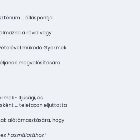
isztérium
…
álláspontja
talmazna a rövid vagy
vételével mûködõ Gyermek
céljának megvalósítására
rmek- Ifjúsági, és
ésként
…
telefaxon eljuttatta
nak alátámasztására, hogy
es használatához.’