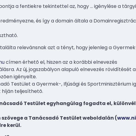
ontja a fentiekre tekintettel az, hogy
…
igénylése a tárg
edményezne, és így a domain általa a Domainregisztráció
sztható.
lálta relevánsnak azt a tényt, hogy jelenleg a Gyermek-,
hu
címen érhetõ el, hiszen az a korábbi elnevezés
álásra. Az új, jogszabályon alapuló elnevezés rövidítését 
zõen igényelte.
dó Testület a Gyermek-, Ifjúsági és Sportminisztérium ig
 híján teljesíthetõ.
anácsadó Testület egyhangúlag fogadta el, különvél
ás szövege a Tanácsadó Testület weboldalán (
www.ni
re kerül.