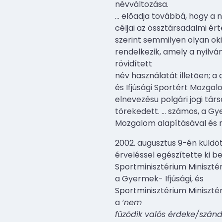
névváltozása.
…
elõadja továbbá, hogy a n
céljai az össztársadalmi é
szerint semmilyen olyan ok
rendelkezik, amely a nyilv
rövidített
név használatát illetõen; 
és Ifjúsági Sportért Mozga
elnevezésu polgári jogi tá
törekedett.
…
számos, a Gye
Mozgalom alapításával és 
2002. augusztus 9-én küld
érveléssel egészítette ki b
Sportminisztérium Miniszté
a Gyermek- Ifjúsági, és
Sportminisztérium Miniszté
a
‘nem
fûzõdik valós érdeke/szánd