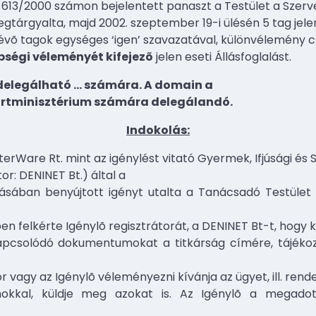
613/2000 számon bejelentett panaszt a Testület a Szervez
gtárgyalta, majd 2002. szeptember 19-i ülésén 5 tag jelen
 lévõ tagok egységes ‘igen’ szavazatával, különvélemény 
bségi véleményét kifejezõ
jelen eseti Állásfoglalást.
delegálható
…
számára. A domain a
portminisztérium számára delegálandó.
Indokolás:
nterWare Rt. mint az igénylést vitató Gyermek, Ifjúsági és
or: DENINET Bt.) által a
sában benyújtott igényt utalta a Tanácsadó Testület 
ében felkérte Igénylõ regisztrátorát, a DENINET Bt-t, hogy
apcsolódó dokumentumokat a titkárság címére, tájékoz
 vagy az Igénylõ véleményezni kívánja az ügyet, ill. ren
kkal, küldje meg azokat is. Az Igénylõ a megadott