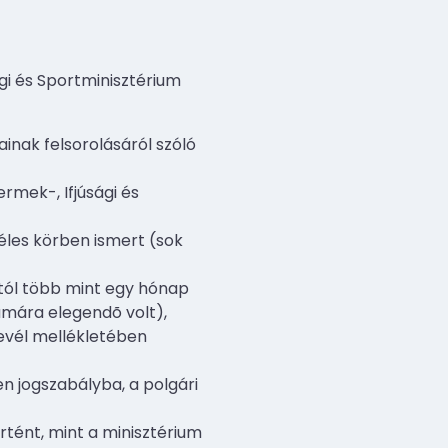
ági és Sportminisztérium
inak felsorolásáról szóló
ermek-, Ifjúsági és
éles körben ismert (sok
sától több mint egy hónap
ámára elegendõ volt),
levél mellékletében
n jogszabályba, a polgári
rtént, mint a minisztérium