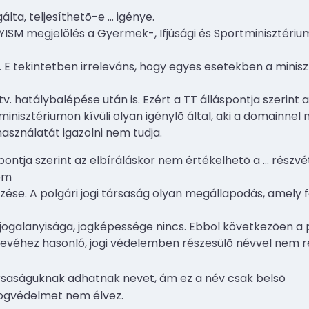
gálta, teljesíthetõ-e
…
igénye.
GYISM megjelölés a Gyermek-, Ifjúsági és Sportminisztéri
t. E tekintetben irreleváns, hogy egyes esetekben a mini
 tv. hatálybalépése után is. Ezért a TT álláspontja szerin
minisztériumon kívüli olyan igénylõ által, aki a domainn
sználatát igazolni nem tudja.
pontja szerint az elbíráláskor nem értékelhetõ a
…
részvé
lom
vezése. A polgári jogi társaság olyan megállapodás, amel
t jogalanyisága, jogképessége nincs. Ebbol következõen a p
evéhez hasonló, jogi védelemben részesülõ névvel nem r
rsaságuknak adhatnak nevet, ám ez a név csak belsõ
 jogvédelmet nem élvez.