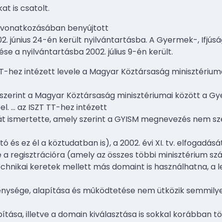
 is csatolt.
n vonatkozásában benyújtott
002. június 24-én került nyilvántartásba. A Gyermek-, Ifjús
lése a nyilvántartásba 2002. július 9-én került.
T-hez intézett levele a Magyar Köztársaság minisztériuma
mely szerint a Magyar Köztársaság minisztériumai között a Gy
el.
…
az ISZT TT-hez intézett
ját ismertette, amely szerint a GYISM megnevezés nem sz
tó és ez él a köztudatban is), a 2002. évi XI. tv. elfogadá
 a regisztrációra (amely az összes többi minisztérium sz
technikai keretek mellett más domaint is használhatna, a 
kenysége, alapítása és mûködtetése nem ütközik semmilye
ása, illetve a domain kiválasztása is sokkal korábban tö