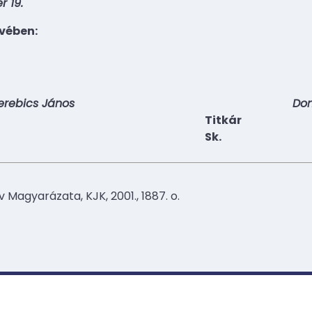
 19.
vében:
Verebics János
Do
Titkár
Sk.
 Magyarázata, KJK, 2001., 1887. o.