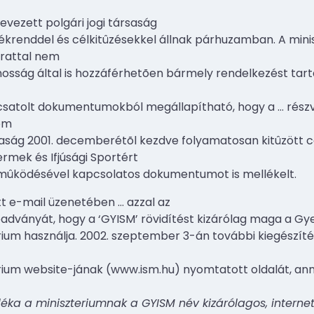
evezett polgári jogi társaság
rtékrenddel és célkitûzésekkel állnak párhuzamban. A min
irattal nem
ánosság által is hozzáférhetõen bármely rendelkezést tar
a csatolt dokumentumokból megállapítható, hogy a
…
rész
lom
rsaság 2001. decemberétõl kezdve folyamatosan kitûzött 
rmek és Ifjúsági Sportért
mûködésével kapcsolatos dokumentumot is mellékelt.
ött e-mail üzenetében
…
azzal az
eadványát, hogy a ‘GYISM’ rövidítést kizárólag maga a Gye
rium használja. 2002. szeptember 3-án további kiegészít
rium website-jának (www.ism.hu) nyomtatott oldalát, an
éka a miniszteriumnak a GYISM név kizárólagos, internet