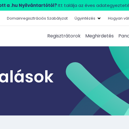
tt a .hu Nyilvántartótól?
Itt találja az éves adategyezteté
Domainregisztrációs Szabályzat
Ügyintézés
Hogyan vál
Regisztrátorok
Meghirdetés
Pana
lalások