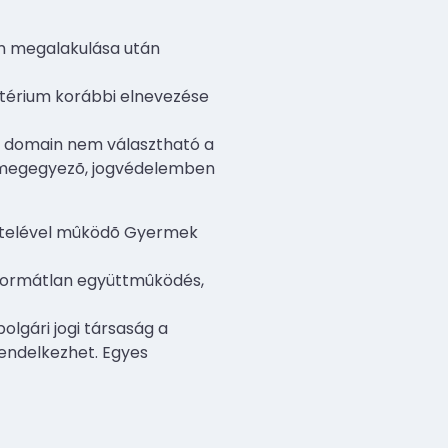
um megalakulása után
sztérium korábbi elnevezése
t a domain nem választható a
el megegyezõ, jogvédelemben
telével mûködõ Gyermek
y formátlan együttmûködés,
olgári jogi társaság a
endelkezhet. Egyes