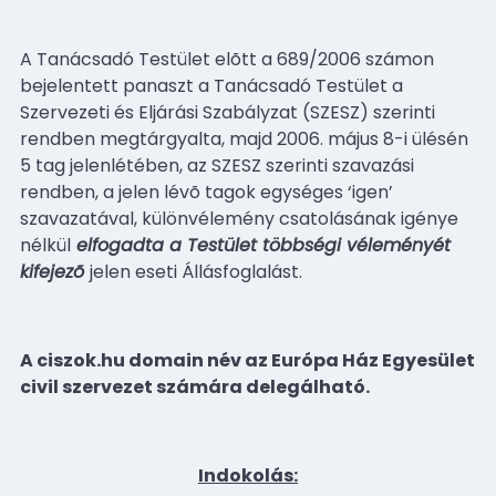
A Tanácsadó Testület elõtt a 689/2006 számon
bejelentett panaszt a Tanácsadó Testület a
Szervezeti és Eljárási Szabályzat (SZESZ) szerinti
rendben megtárgyalta, majd 2006. május 8-i ülésén
5 tag jelenlétében, az SZESZ szerinti szavazási
rendben, a jelen lévõ tagok egységes ‘igen’
szavazatával, különvélemény csatolásának igénye
nélkül
elfogadta a Testület többségi véleményét
kifejezõ
jelen eseti Állásfoglalást.
A ciszok.hu domain név az Európa Ház Egyesület
civil szervezet számára delegálható.
Indokolás: