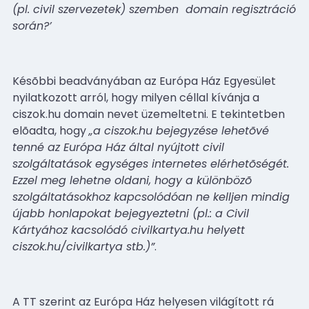
(pl. civil szervezetek) szemben
domain regisztráció
során?’
Késõbbi beadványában az Európa Ház Egyesület
nyilatkozott arról, hogy milyen céllal kívánja a
ciszok.hu domain nevet üzemeltetni. E tekintetben
elõadta, hogy
„a ciszok.hu bejegyzése lehetõvé
tenné az Európa Ház által nyújtott civil
szolgáltatások egységes internetes elérhetõségét.
Ezzel meg lehetne oldani, hogy a különbözõ
szolgáltatásokhoz kapcsolódóan ne kelljen mindig
újabb honlapokat bejegyeztetni (pl.: a Civil
Kártyához kacsolódó civilkartya.hu helyett
ciszok.hu/civilkartya stb.)”
.
A TT szerint az Európa Ház helyesen világított rá