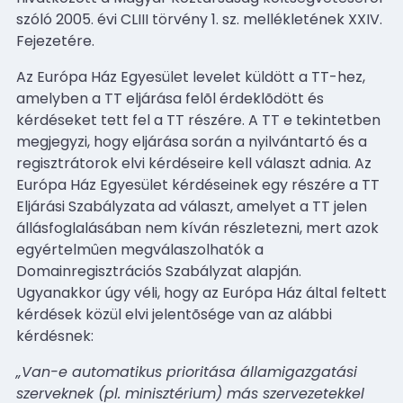
szóló 2005. évi CLIII törvény 1. sz. mellékletének XXIV.
Fejezetére.
Az Európa Ház Egyesület levelet küldött a TT-hez,
amelyben a TT eljárása felõl érdeklõdött és
kérdéseket tett fel a TT részére. A TT e tekintetben
megjegyzi, hogy eljárása során a nyilvántartó és a
regisztrátorok elvi kérdéseire kell választ adnia. Az
Európa Ház Egyesület kérdéseinek egy részére a TT
Eljárási Szabályzata ad választ, amelyet a TT jelen
állásfoglalásában nem kíván részletezni, mert azok
egyértelmûen megválaszolhatók a
Domainregisztrációs Szabályzat alapján.
Ugyanakkor úgy véli, hogy az Európa Ház által feltett
kérdések közül elvi jelentõsége van az alábbi
kérdésnek:
„Van-e automatikus prioritása államigazgatási
szerveknek (pl. minisztérium) más szervezetekkel