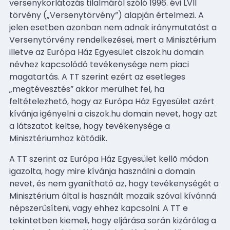
versenykorlátozás tilalmáról szóló 1996. évi LVII
törvény („Versenytörvény”) alapján értelmezi. A
jelen esetben azonban nem adnak iránymutatást a
Versenytörvény rendelkezései, mert a Minisztérium
illetve az Európa Ház Egyesület ciszok.hu domain
névhez kapcsolódó tevékenysége nem piaci
magatartás. A TT szerint ezért az esetleges
„megtévesztés” akkor merülhet fel, ha
feltételezhetõ, hogy az Európa Ház Egyesület azért
kívánja igényelni a ciszok.hu domain nevet, hogy azt
a látszatot keltse, hogy tevékenysége a
Minisztériumhoz kötõdik.
A TT szerint az Európa Ház Egyesület kellõ módon
igazolta, hogy mire kívánja használni a domain
nevet, és nem gyanítható az, hogy tevékenységét a
Minisztérium által is használt mozaik szóval kívánná
népszerûsíteni, vagy ehhez kapcsolni. A TT e
tekintetben kiemeli, hogy eljárása során kizárólag a