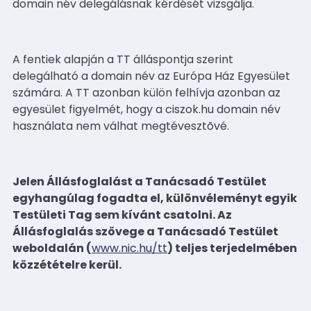
domain név delegálásnak kérdését vizsgálja.
A fentiek alapján a TT álláspontja szerint
delegálható a domain név az Európa Ház Egyesület
számára. A TT azonban külön felhívja azonban az
egyesület figyelmét, hogy a ciszok.hu domain név
használata nem válhat megtévesztõvé.
Jelen Állásfoglalást a Tanácsadó Testület
egyhangúlag fogadta el, különvéleményt egyik
Testületi Tag sem kívánt csatolni. Az
Állásfoglalás szövege a Tanácsadó Testület
weboldalán (
www.nic.hu/tt
) teljes terjedelmében
közzétételre kerül.