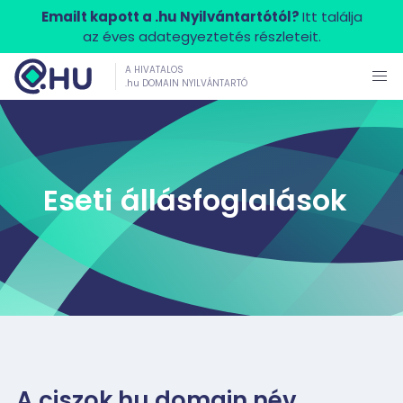
Emailt kapott a .hu Nyilvántartótól?
Itt találja
az éves adategyeztetés részleteit.
A HIVATALOS
.hu DOMAIN NYILVÁNTARTÓ
Eseti állásfoglalások
A ciszok.hu domain név