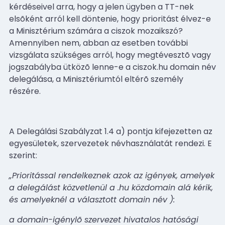
kérdéseivel arra, hogy a jelen ügyben a TT-nek
elsõként arról kell döntenie, hogy prioritást élvez-e
a Minisztérium számára a ciszok mozaikszó?
Amennyiben nem, abban az esetben további
vizsgálata szükséges arról, hogy megtévesztõ vagy
jogszabályba ütközõ lenne-e a ciszok.hu domain név
delegálása, a Minisztériumtól eltérõ személy
részére.
A Delegálási Szabályzat 1.4 a) pontja kifejezetten az
egyesületek, szervezetek névhasználatát rendezi. E
szerint:
„Prioritással rendelkeznek azok az igények, amelyek
a delegálást közvetlenül a .hu közdomain alá kérik,
és amelyeknél a választott domain név ):
a domain-igénylõ szervezet hivatalos hatósági