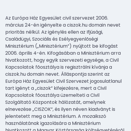
Az Európa Ház Egyesület civil szervezet 2006.
március 24-én igényelte a ciszok.hu domain nevet
prioritás nélkül. Az igénylés ellen az Ifjúsági,
Családügyi, Szociális és Esélyegyenlõségi
Minisztérium („Minisztérium”) nyújtott be kifogást
2006. április 4-én. Kifogásában a Minisztérium arra
hivatkozott, hogy egyik szervezeti egysége, a Civil
Kapcsolatok fõosztálya is regisztrálni kívánja a
ciszok.hu domain nevet. Álláspontja szerint az
Európa Ház Egyesület Civil Szervezet jogosulatlanul
tart igényt a „ciszok” kifejezésre, mert a Civil
Kapcsolatok fõosztálya üzemelteti a Civil
Szolgáltató Központok hálózatát, amelynek
elnevezése „CISZOK”, és ilyen néven kiadványt is
jelentetett meg a Minisztérium. A mozaikszó
használatának igazolására a Minisztérium
hivatkozott a Magyar Köztársaság költségvetésérõl