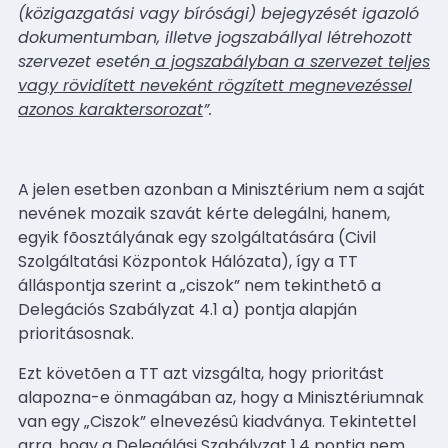
(közigazgatási vagy bírósági) bejegyzését igazoló
dokumentumban, illetve jogszabállyal létrehozott
szervezet esetén
a jogszabályban a szervezet teljes
vagy rövidített neveként rögzített megnevezéssel
azonos karaktersorozat
”.
A jelen esetben azonban a Minisztérium nem a saját
nevének mozaik szavát kérte delegálni, hanem,
egyik fõosztályának egy szolgáltatására (Civil
Szolgáltatási Központok Hálózata), így a TT
álláspontja szerint a „ciszok” nem tekinthetõ a
Delegációs Szabályzat 4.1 a) pontja alapján
prioritásosnak.
Ezt követõen a TT azt vizsgálta, hogy prioritást
alapozna-e önmagában az, hogy a Minisztériumnak
van egy „Ciszok” elnevezésû kiadványa. Tekintettel
arra, hogy a Delegálási Szabályzat 1.4 pontja nem