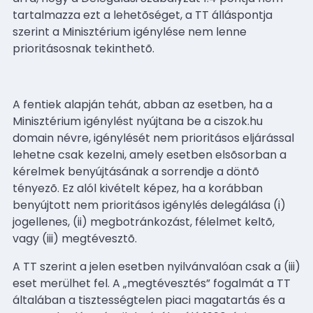
tartalmazza ezt a lehetõséget, a TT álláspontja
szerint a Minisztérium igénylése nem lenne
prioritásosnak tekinthetõ.
A fentiek alapján tehát, abban az esetben, ha a
Minisztérium igénylést nyújtana be a ciszok.hu
domain névre, igénylését nem prioritásos eljárással
lehetne csak kezelni, amely esetben elsõsorban a
kérelmek benyújtásának a sorrendje a döntõ
tényezõ. Ez alól kivételt képez, ha a korábban
benyújtott nem prioritásos igénylés delegálása (i)
jogellenes, (ii) megbotránkozást, félelmet keltõ,
vagy (iii) megtévesztõ.
A TT szerint a jelen esetben nyilvánvalóan csak a (iii)
eset merülhet fel. A „megtévesztés” fogalmát a TT
általában a tisztességtelen piaci magatartás és a