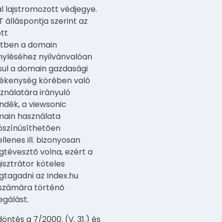
al lajstromozott védjegye.
T álláspontja szerint az
tt
tben a domain
nyléséhez nyilvánvalóan
sul a domain gazdasági
ékenység körében való
ználatára irányuló
ndék, a viewsonic
ain használata
ószínûsíthetõen
ellenes ill. bizonyosan
tévesztõ volna, ezért a
isztrátor köteles
tagadni az Index.hu
 számára történõ
egálást.
döntés a 7/2000. (V. 31.) és