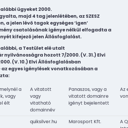
 alábbi ügyeket 2000.
gyalta, majd 4 tag jelenlétében, az SZESZ
n, a jelen lévõ tagok egységes ‘igen’
mény csatolásának igénye nélkül elfogadta a
yét kifejezõ jelen Állásfoglalást.
lábbi, a Testület elé utalt
 nyilvánosságra hozott 7/2000. (V. 31.) Elvi
000. (V. 10.) Elvi Állásfoglalásban
l – az egyes igénylések vonatkozásában a
zta:
amelynél a
A vitatott
Panaszos, vagy a
Az 
k, vagy
vagy
vitatott domainre
von
l élt
vitatható
igényt bejelentett
domainnév
quiksilver.hu
Marosport Kft.
A Q