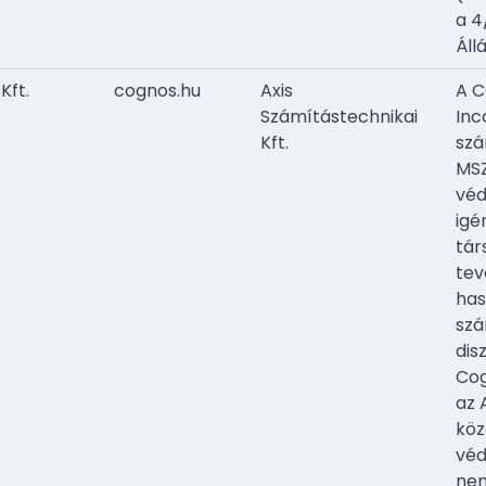
a 4/
Áll
Kft.
cognos.hu
Axis
A 
Számítástechnikai
Inc
Kft.
szá
MSZ
véd
igé
tár
tev
has
szá
dis
Co
az 
köz
véd
nem