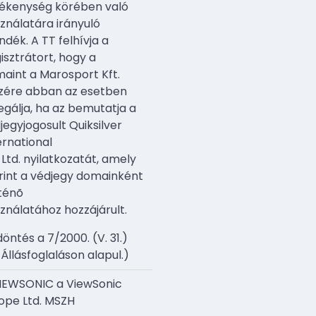
ékenység körében való
ználatára irányuló
ndék. A TT felhívja a
isztrátort, hogy a
aint a Marosport Kft.
zére abban az esetben
egálja, ha az bemutatja a
jegyjogosult Quiksilver
ernational
 Ltd. nyilatkozatát, amely
rint a védjegy domainként
ténõ
ználatához hozzájárult.
döntés a 7/2000. (V. 31.)
i Állásfoglaláson alapul.)
IEWSONIC a ViewSonic
ope Ltd. MSZH