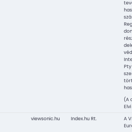
tev
has
szá
Reg
dom
rés
del
véd
Int
Pty
sze
tör
has
(A 
Elv
viewsonic.hu
Index.hu Rt.
A V
Eur