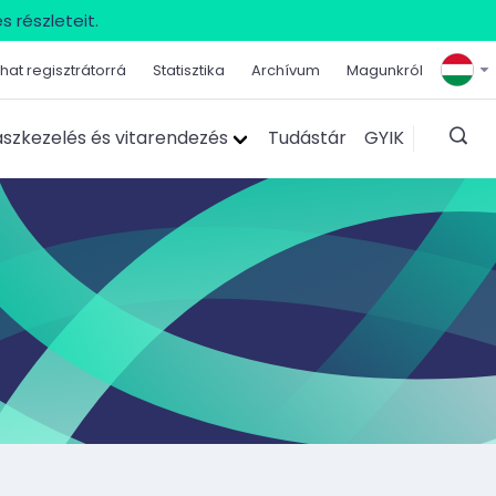
s részleteit.
hat regisztrátorrá
Statisztika
Archívum
Magunkról
szkezelés és vitarendezés
Tudástár
GYIK