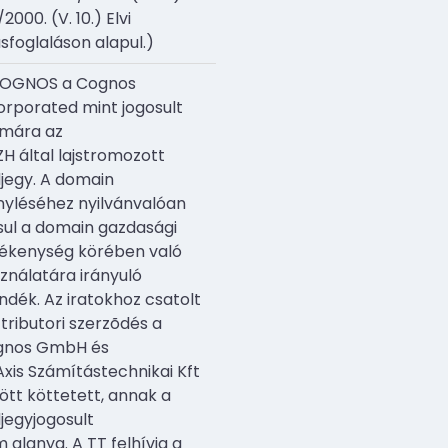
2000. (V. 10.) Elvi
ásfoglaláson alapul.)
COGNOS a Cognos
orporated mint jogosult
mára az
H által lajstromozott
jegy. A domain
nyléséhez nyilvánvalóan
sul a domain gazdasági
ékenység körében való
ználatára irányuló
ndék. Az iratokhoz csatolt
ztributori szerzõdés a
gnos GmbH és
Axis Számítástechnikai Kft
ött köttetett, annak a
jegyjogosult
 alanya. A TT felhívja a