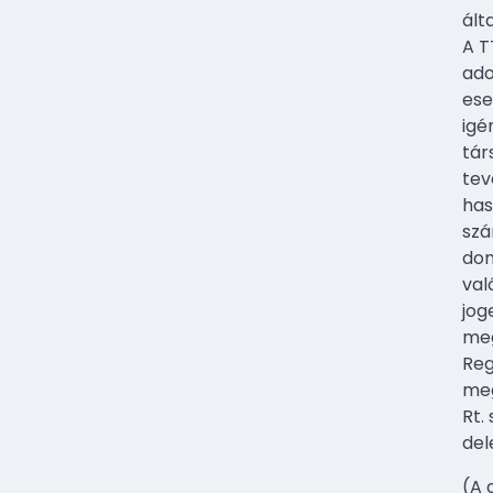
ált
A T
ado
ese
igé
tár
tev
has
szá
dom
val
jog
meg
Reg
meg
Rt.
del
(A 