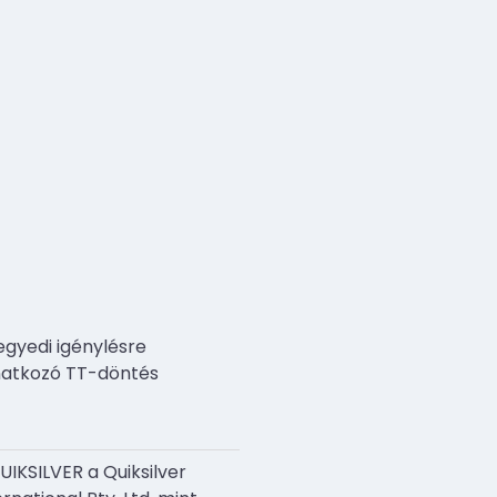
egyedi igénylésre
atkozó TT-döntés
UIKSILVER a Quiksilver