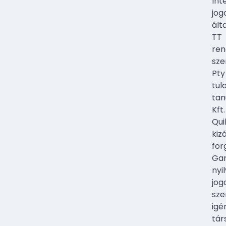
Int
jog
ált
TT
ren
sze
Pty
tul
tan
Kft.
Qui
kiz
for
Gar
nyi
jog
sze
igé
tár