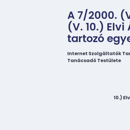
A 7/2000. (V
(V. 10.) Elv
tartozó egy
Internet Szolgáltatók T
Tanácsadó Testülete
10.) E