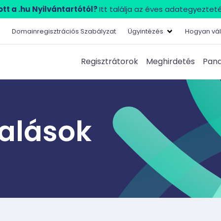
tt a .hu Nyilvántartótól?
Itt találja az éves adategyezteté
Domainregisztrációs Szabályzat
Ügyintézés
Hogyan vál
Regisztrátorok
Meghirdetés
Pana
lalások