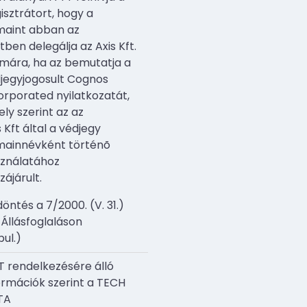
isztrátort, hogy a
aint abban az
tben delegálja az Axis Kft.
mára, ha az bemutatja a
jegyjogosult Cognos
orporated nyilatkozatát,
ly szerint az az
s Kft által a védjegy
ainnévként történõ
ználatához
zájárult.
döntés a 7/2000. (V. 31.)
i Állásfoglaláson
pul.)
T rendelkezésére álló
ormációk szerint a TECH
TA