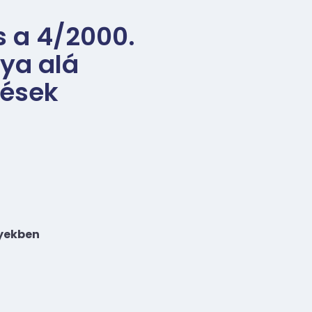
és a 4/2000.
lya alá
tések
gyekben