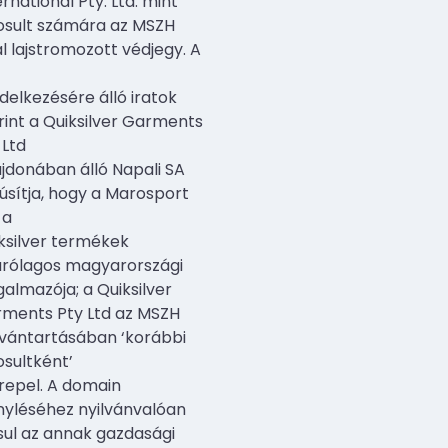
ernational Pty. Ltd. mint
osult számára az MSZH
al lajstromozott védjegy. A
delkezésére álló iratok
rint a Quiksilver Garments
 Ltd
ajdonában álló Napali SA
úsítja, hogy a Marosport
 a
ksilver termékek
árólagos magyarországi
galmazója; a Quiksilver
ments Pty Ltd az MSZH
lvántartásában ‘korábbi
osultként’
repel. A domain
nyléséhez nyilvánvalóan
sul az annak gazdasági