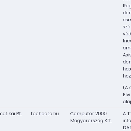
Reg
dom
ese
szá
véd
Inc
ame
Axi
dom
has
hoz
(A 
Elv
ala
atikai Rt.
techdata.hu
Computer 2000
A T
Magyarország Kft.
inf
DA