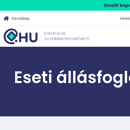
Emailt kapo
Kezdőlap
Hírek
A HIVATALOS
.hu DOMAIN NYILVÁNTARTÓ
Eseti állásfog