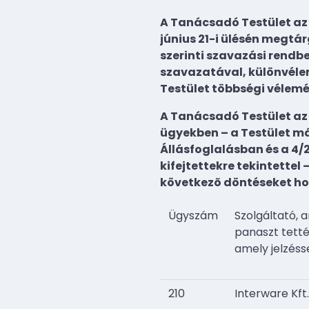
A Tanácsadó Testület az
június 21-i ülésén megtár
szerinti szavazási rendbe
szavazatával, különvéle
Testület többségi vélemén
A Tanácsadó Testület az a
ügyekben – a Testület már
Állásfoglalásban és a 4/2
kifejtettekre tekintette
következõ döntéseket ho
Ügyszám
Szolgáltató, 
panaszt tetté
amely jelzésse
210
Interware Kft.