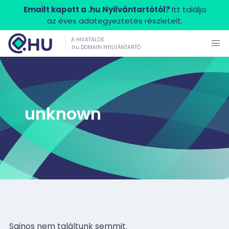
Emailt kapott a .hu Nyilvántartótól?
Itt találja
az éves adategyeztetés részleteit.
A HIVATALOS
.hu DOMAIN NYILVÁNTARTÓ
unknown
Sajnos nem találtunk semmit.