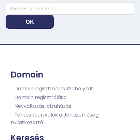
Keresés
a
honlapon:
OK
Domain
Domainregisztrációs Szabályzat
Domain regisztrálása
Névváltozás, átruházás
Fontos tudnivalók a Jóhiszeműségi
nyilatkozatról
Keresés