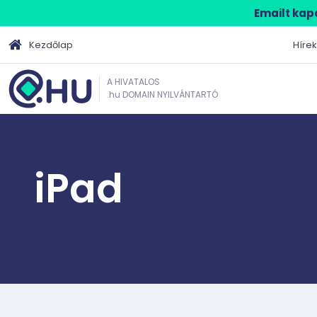
Emailt kapo
Kezdőlap
Hírek
A HIVATALOS
.hu DOMAIN NYILVÁNTARTÓ
iPad