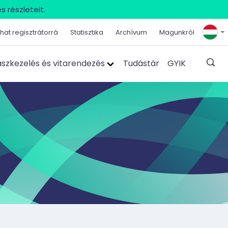
s részleteit.
hat regisztrátorrá
Statisztika
Archívum
Magunkról
szkezelés és vitarendezés
Tudástár
GYIK