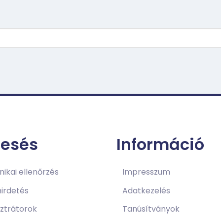
resés
Információ
ikai ellenőrzés
Impresszum
irdetés
Adatkezelés
sztrátorok
Tanúsítványok