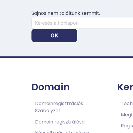
Sajnos nem találtunk semmit.
Keresés
a
honlapon:
OK
Domain
Ke
Domainregisztrációs
Techn
Szabályzat
Megh
Domain regisztrálása
Regi
Névváltozás, átruházás