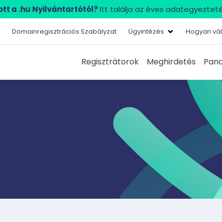
tt a .hu Nyilvántartótól?
Itt találja az éves adategyezteté
Domainregisztrációs Szabályzat
Ügyintézés
Hogyan vál
Regisztrátorok
Meghirdetés
Pana