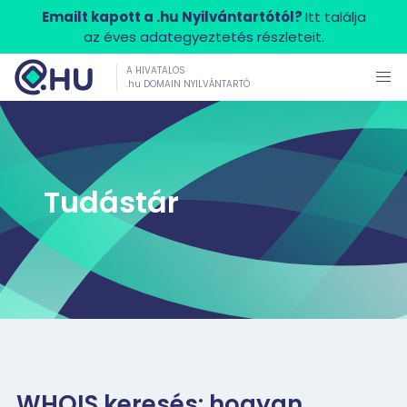
Emailt kapott a .hu Nyilvántartótól?
Itt találja
az éves adategyeztetés részleteit.
A HIVATALOS
.hu DOMAIN NYILVÁNTARTÓ
Tudástár
WHOIS keresés: hogyan