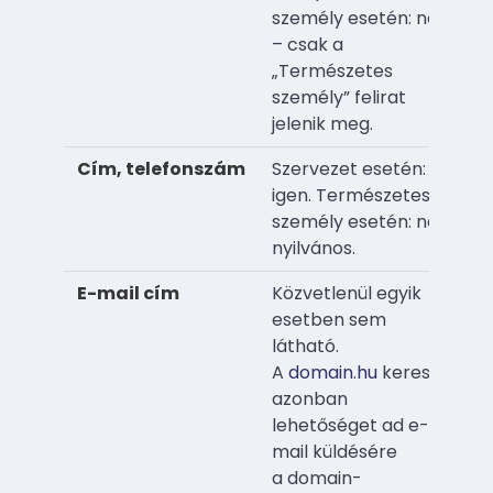
személy esetén: nem
– csak a
„Természetes
személy” felirat
jelenik meg.
Cím, telefonszám
Szervezet esetén:
igen. Természetes
személy esetén: nem
nyilvános.
E-mail cím
Közvetlenül egyik
esetben sem
látható.
A
domain.hu
keresője
azonban
lehetőséget ad e-
mail küldésére
a domain-