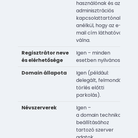
használónak és az
adminisztrációs
kapcsolattartónak
anélkül, hogy az e-
mail cím láthatóvá
válna.
Regisztrátor neve
Igen – minden
és elérhetősége
esetben nyilvános.
Domain állapota
Igen (például:
delegált, felmondás,
törlés előtti
parkolás).
Névszerverek
Igen –
a domain technikai
beállításához
tartozó szerver
adatok.