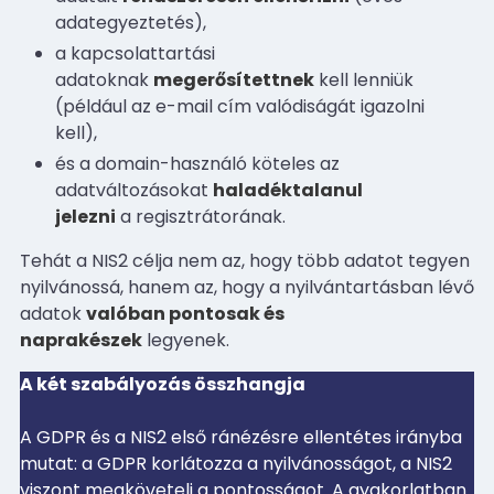
adategyeztetés),
a kapcsolattartási
adatoknak
megerősítettnek
kell lenniük
(például az e-mail cím valódiságát igazolni
kell),
és a domain-használó köteles az
adatváltozásokat
haladéktalanul
jelezni
a regisztrátorának.
Tehát a NIS2 célja nem az, hogy több adatot tegyen
nyilvánossá, hanem az, hogy a nyilvántartásban lévő
adatok
valóban pontosak és
naprakészek
legyenek.
A két szabályozás összhangja
A GDPR és a NIS2 első ránézésre ellentétes irányba
mutat: a GDPR korlátozza a nyilvánosságot, a NIS2
viszont megköveteli a pontosságot. A gyakorlatban