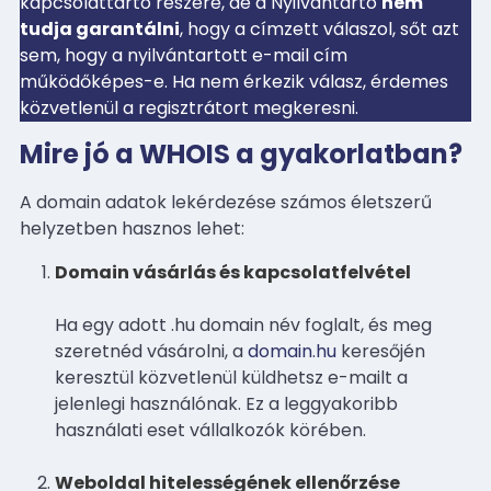
kapcsolattartó részére, de a Nyilvántartó
nem
tudja garantálni
, hogy a címzett válaszol, sőt azt
sem, hogy a nyilvántartott e-mail cím
működőképes-e. Ha nem érkezik válasz, érdemes
közvetlenül a regisztrátort megkeresni.
Mire jó a WHOIS a gyakorlatban?
A domain adatok lekérdezése számos életszerű
helyzetben hasznos lehet:
Domain vásárlás és kapcsolatfelvétel
Ha egy adott .hu domain név foglalt, és meg
szeretnéd vásárolni, a
domain.hu
keresőjén
keresztül közvetlenül küldhetsz e-mailt a
jelenlegi használónak. Ez a leggyakoribb
használati eset vállalkozók körében.
Weboldal hitelességének ellenőrzése