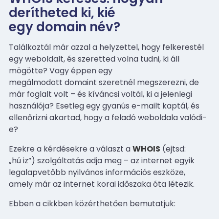
derítheted ki, kié
egy domain név?
Találkoztál már azzal a helyzettel, hogy felkerestél
egy weboldalt, és szeretted volna tudni, ki áll
mögötte? Vagy éppen egy
megálmodott domaint szeretnél megszerezni, de
már foglalt volt – és kíváncsi voltál, ki a jelenlegi
használója? Esetleg egy gyanús e-mailt kaptál, és
ellenőrizni akartad, hogy a feladó weboldala valódi-
e?
Ezekre a kérdésekre a választ a
WHOIS
(ejtsd:
„hú iz”) szolgáltatás adja meg – az internet egyik
legalapvetőbb nyilvános információs eszköze,
amely már az internet korai időszaka óta létezik.
Ebben a cikkben közérthetően bemutatjuk: