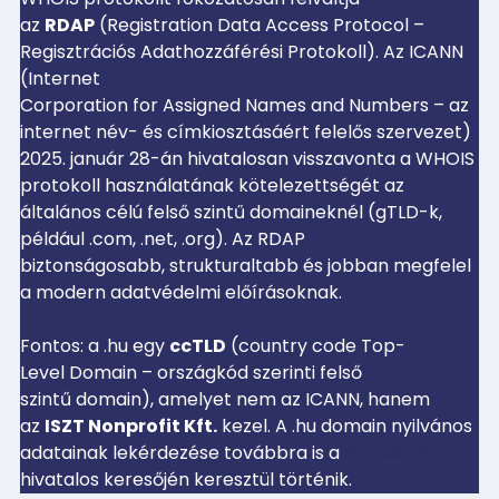
az
RDAP
(Registration Data Access Protocol –
Regisztrációs Adathozzáférési Protokoll). Az ICANN
(Internet
Corporation for Assigned Names and Numbers – az
internet név- és címkiosztásáért felelős szervezet)
2025. január 28-án hivatalosan visszavonta a WHOIS
protokoll használatának kötelezettségét az
általános célú felső szintű domaineknél (gTLD-k,
például .com, .net, .org). Az RDAP
biztonságosabb, strukturaltabb és jobban megfelel
a modern adatvédelmi előírásoknak.
Fontos: a .hu egy
ccTLD
(country code Top-
Level Domain – országkód szerinti felső
szintű domain), amelyet nem az ICANN, hanem
az
ISZT Nonprofit Kft.
kezel. A .hu domain nyilvános
adatainak lekérdezése továbbra is a
domain.hu
hivatalos keresőjén keresztül történik.