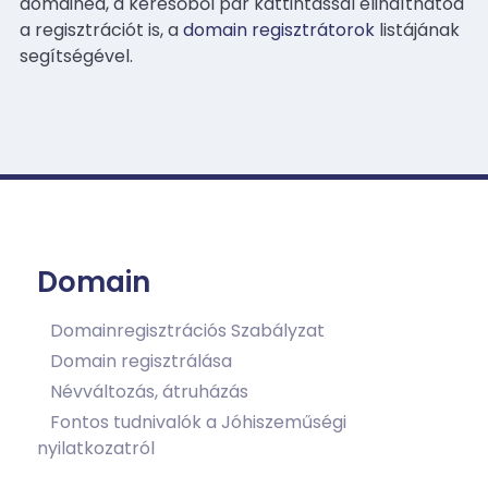
domained, a keresőből pár kattintással elindíthatod
a regisztrációt is, a
domain regisztrátorok
listájának
segítségével.
Domain
Domainregisztrációs Szabályzat
Domain regisztrálása
Névváltozás, átruházás
Fontos tudnivalók a Jóhiszeműségi
nyilatkozatról