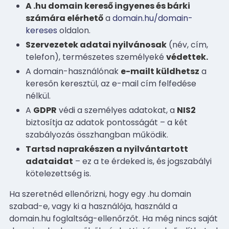
A .hu domain kereső ingyenes és bárki
számára elérhető
a
domain.hu/domain-
kereses
oldalon.
Szervezetek adatai nyilvánosak
(név, cím,
telefon), természetes személyeké
védettek.
A domain-használónak
e-mailt küldhetsz
a
keresőn keresztül, az e-mail cím felfedése
nélkül.
A
GDPR
védi a személyes adatokat, a
NIS2
biztosítja az adatok pontosságát – a két
szabályozás összhangban működik.
Tartsd naprakészen a nyilvántartott
adataidat
– ez a te érdeked is, és jogszabályi
kötelezettség is.
Ha szeretnéd ellenőrizni, hogy egy .hu domain
szabad-e, vagy ki a használója, használd a
domain.hu foglaltság-ellenőrzőt. Ha még nincs saját