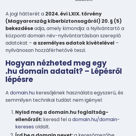
A jogi hátterét a
2024. évi LXIX. törvény
(Magyarország kiberbiztonsagáról) 20. § (5)
bekezdése
adja, amely kimondja: a Nyilvántartó a
központi domain név-nyilvántartásban szereplő
adatokat –
a személyes adatok kivételével
–
nyilvánosan hozzáférhetővé teszi.
Hogyan nézheted meg egy
.hu domain adatait? – Lépésről
lépésre
A
domain.hu
keresőjének használata egyszerű, és
semmilyen technikai tudást nem igényel:
Nyisd meg a domain.hu foglaltság-
ellenőrzőt:
keresd fel a
domain.hu/domain-
kereses
oldalt.
Írd be a domain nevet:
a keresőmezőbe