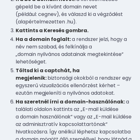
gépeld be a kívánt domain nevet
(például: cegnev), és válaszd ki a végződést
(alapértelmezetten .hu).
Kattints a Keresés gombra.
Ha a domain foglalt:
a rendszer jelzi, hogy a
név nem szabad, és felkínálja a
„domain nyilvános adatainak megtekintése”
lehetőséget.
Töltsd ki a captchát, ha
megjelenik:
biztonsági okokból a rendszer egy
egyszerű vizualizációs ellenőrzést kérhet –
ezután megjeleníti a nyilvános adatokat.
Ha szeretnél írni a domain-használónak:
a
találati oldalon kattints az „E-mail küldése
a domain használónak” vagy az „E-mail küldése
az adminisztratív kapcsolattartónak”
hivatkozásra. Így anélkül léphetsz kapcsolatba
a domain mögött álló személlyel, hogy látnád a