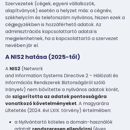
Szervezetek (cégek, egyeni vállalkozók,
alapítványok) esetén a helyzet más: a cégnév,
székhelycím és telefonszám nyilvános, hiszen ezek a
cégjegyzékben is hozzáférhető adatok. Az
adminisztrációs kapcsolattartó adatai is
megjelenhetnek, ha a kapcsolattartó a szervezet
nevében jár el.
A NIS2 hatása (2025-től)
A
NIS2
(Network
and Information Systems Directive 2 – Hálózati és
Információs Rendszerek Biztonságáról szóló
Irányelv) nem bővítette a nyilvános adatok körét,
de
szigorította az adatok pontosságára
vonatkozó követelményeket
. A magyarára
ültetetés (2024. évi LXIX. törvény) értelmében:
a Nyilvántartó köteles a domain-használók
adatait
rendszeresen ellenőrizni
(éves