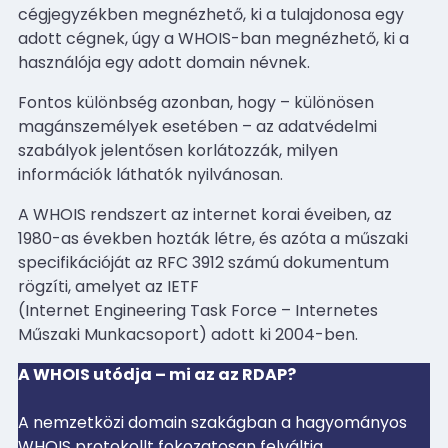
cégjegyzékben megnézhető, ki a tulajdonosa egy
adott cégnek, úgy a WHOIS-ban megnézhető, ki a
használója egy adott domain névnek.
Fontos különbség azonban, hogy – különösen
magánszemélyek esetében – az adatvédelmi
szabályok jelentősen korlátozzák, milyen
információk láthatók nyilvánosan.
A WHOIS rendszert az internet korai éveiben, az
1980-as években hozták létre, és azóta a műszaki
specifikációját az RFC 3912 számú dokumentum
rögzíti, amelyet az IETF
(Internet Engineering Task Force – Internetes
Műszaki Munkacsoport) adott ki 2004-ben.
A WHOIS utódja – mi az az RDAP?
A nemzetközi domain szakágban a hagyományos
WHOIS protokollt fokozatosan felváltja