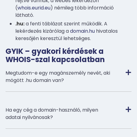
rejtve vannak; a webes lekérdezőn
(
whois.eurid.eu
) némileg több információ
látható.
.hu:
a fenti táblázat szerint működik. A
lekérdezés kizárólag a
domain.hu
hivatalos
keresőjén keresztül lehetséges.
GYIK – gyakori kérdések a
WHOIS-szal kapcsolatban
Megtudom-e egy magánszemély nevét, aki
mögött .hu domain van?
Ha egy cég a domain-használó, milyen
adatai nyilvánosak?