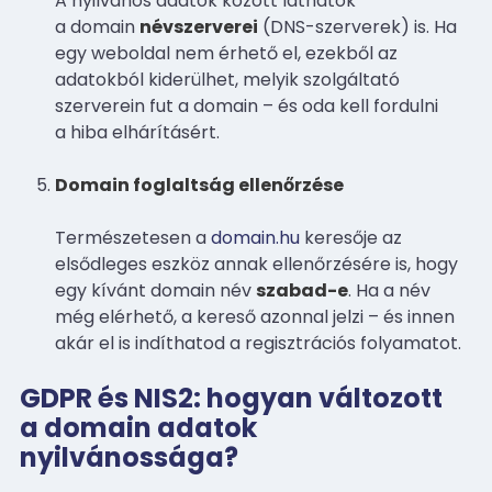
A nyilvános adatok között láthatók
a domain
névszerverei
(DNS-szerverek) is. Ha
egy weboldal nem érhető el, ezekből az
adatokból kiderülhet, melyik szolgáltató
szerverein fut a domain – és oda kell fordulni
a hiba elhárításért.
Domain foglaltság ellenőrzése
Természetesen a
domain.hu
keresője az
elsődleges eszköz annak ellenőrzésére is, hogy
egy kívánt domain név
szabad-e
. Ha a név
még elérhető, a kereső azonnal jelzi – és innen
akár el is indíthatod a regisztrációs folyamatot.
GDPR és NIS2: hogyan változott
a domain adatok
nyilvánossága?