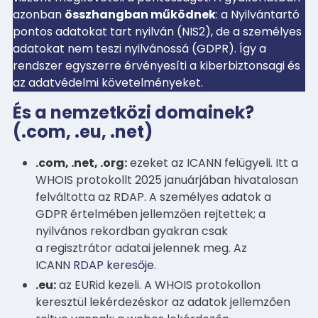
azonban
összhangban működnek
: a Nyilvántartó
pontos adatokat tart nyilván (NIS2), de a személyes
adatokat nem teszi nyilvánossá (GDPR). Így a
rendszer egyszerre érvényesíti a kiberbiztonsagi és
az adatvédelmi követelményeket.
És a nemzetközi domainek?
(.com, .eu, .net)
.com, .net, .org:
ezeket az ICANN felügyeli. Itt a
WHOIS protokollt 2025 januárjában hivatalosan
felváltotta az RDAP. A személyes adatok a
GDPR értelmében jellemzően rejtettek; a
nyilvános rekordban gyakran csak
a regisztrátor adatai jelennek meg. Az
ICANN
RDAP keresője
.
.eu:
az EURid kezeli. A WHOIS protokollon
keresztül lekérdezéskor az adatok jellemzően