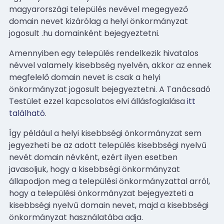
magyarországi település nevével megegyező
domain nevet kizárólag a helyi önkormányzat
jogosult .hu domainként bejegyeztetni.
Amennyiben egy település rendelkezik hivatalos
névvel valamely kisebbség nyelvén, akkor az ennek
megfelelő domain nevet is csak a helyi
önkormányzat jogosult bejegyeztetni. A Tanácsadó
Testület ezzel kapcsolatos elvi állásfoglalása
itt
található
.
Így például a helyi kisebbségi önkormányzat sem
jegyezheti be az adott település kisebbségi nyelvű
nevét domain névként, ezért ilyen esetben
javasoljuk, hogy a kisebbségi önkormányzat
állapodjon meg a települési önkormányzattal arról,
hogy a települési önkormányzat bejegyezteti a
kisebbségi nyelvű domain nevet, majd a kisebbségi
önkormányzat használatába adja.