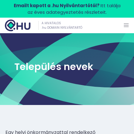
Emailt kapott a .hu Nyilvántartótól?
Itt találja
az éves adategyeztetés részleteit.
A HIVATALOS
.hu DOMAIN NYILVÁNTARTÓ
Település nevek
Egy helyi önkormányzattal rendelkező