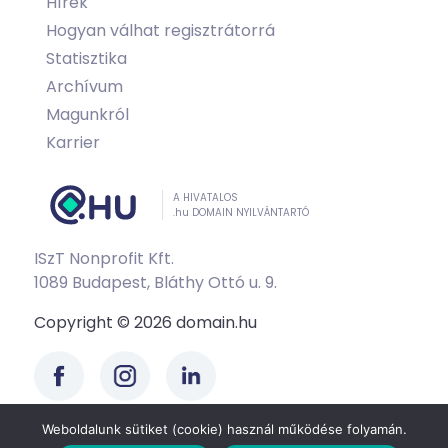
Hírek
Hogyan válhat regisztrátorrá
Statisztika
Archívum
Magunkról
Karrier
A HIVATALOS
.hu DOMAIN NYILVÁNTARTÓ
ISzT Nonprofit Kft.
1089 Budapest, Bláthy Ottó u. 9.
Copyright © 2026 domain.hu
Weboldalunk sütiket (cookie) használ működése folyamán.