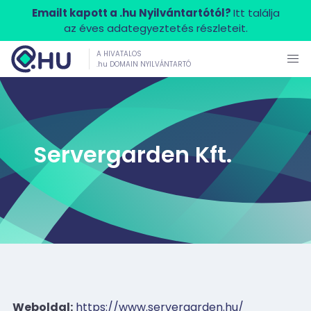
Emailt kapott a .hu Nyilvántartótól?
Itt találja
az éves adategyeztetés részleteit.
A HIVATALOS
.hu DOMAIN NYILVÁNTARTÓ
Servergarden Kft.
Weboldal:
https://www.servergarden.hu/