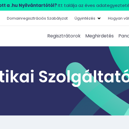
tt a .hu Nyilvántartótól?
Itt találja az éves adategyezteté
Domainregisztrációs Szabályzat
Ügyintézés
Hogyan vál
Regisztrátorok
Meghirdetés
Pana
kai Szolgáltató 