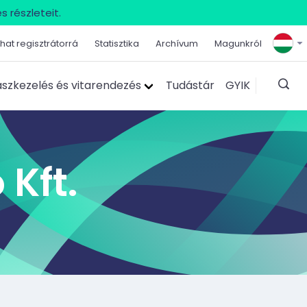
s részleteit.
hat regisztrátorrá
Statisztika
Archívum
Magunkról
szkezelés és vitarendezés
Tudástár
GYIK
Kft.