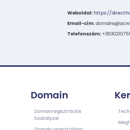
Weboldal:
https://directh
Email-cím:
domains@acw
Telefonszám:
+363021075
Domain
Ke
Domainregisztrációs
Techn
Szabályzat
Megh
Domain regisztrálása