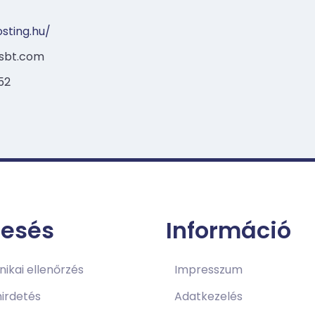
osting.hu/
sbt.com
52
resés
Információ
ikai ellenőrzés
Impresszum
irdetés
Adatkezelés