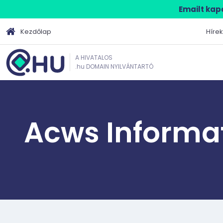
Emailt kapo
Kezdőlap
Hírek
A HIVATALOS
.hu DOMAIN NYILVÁNTARTÓ
Acws Informati