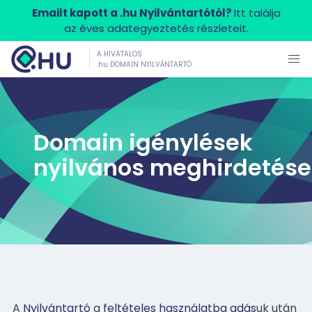
Emailt kapott a .hu Nyilvántartótól?
Itt találja
az éves adategyeztetés részleteit.
A HIVATALOS
.hu DOMAIN NYILVÁNTARTÓ
Domain igénylések
nyilvános meghirdetése
A
Nyilvántartó
a
feltételes használatba adás
uk után