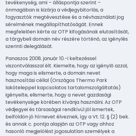
tevékenység, ami – álláspontja szerint –
önmagában is kizárja a védjegybitorlás, a
fogyasztók megtévesztése és a névhasználati jog
sérelmének megállapíthatóságát. Ennek
megfelelõen kérte az OTP kifogásának elutasítását,
a tárgybeli domain név részére történõ, az igénylés
szerinti delegálását.
Panaszos 2008. január 10.-i keltezéssel
viszontválasszal élt. Kiemelte, hogy az igénylõ azzal,
hogy maga is elismerte, a domain nevet
hasznosítási céllal (Országos Thermo Park
lakóteleppel kapcsolatos tartalomszolgáltatás)
igényelte, elismerte, hogy a nevet gazdasági
tevékenysége körében kívánja használni. Az OTP
védjegyei és társaságai rendkívül jól ismertek,
belföldön jó hírnevet élveznek, így a Vt. 12. § (2) bek.
és annak c. pontja alapján az OTP vagy ahhoz
hasonló megjelölést jogosulatlan személyek a