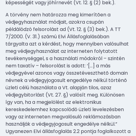
képességét vagy jóhírnevét (Vt. 12. § (2) bek.).
A törvény nem határozza meg kimerítõen a
védjegyhasználat módjait, azokra csupán
példálódzó felsorolást ad (Vt. 12. § (3) bek.). A TT
7/2000. (V. 31.) számú Elvi Állásfoglalásában
tárgyalta azt a kérdést, hogy mennyiben valósulhat
meg védjegyhasználat az interneten folytatott
tevékenységgel, s a használati módokról – szintén
nem taxatív – felsorolást is adott: ‘[…] a más
védjegyével azonos vagy összetéveszthetõ domain
névnek a védjegyjogosult engedélye nélkül történõ
üzleti célú használata a Vt. alapján tilos, azaz
védjegybitorlást (Vt. 27. §) valósít meg. Különösen
így van, ha a megjelölést az elektronikus
kereskedelemhez kapcsolódó üzleti levelezésben
vagy az interneten megvalósuló reklámozásban
használják a védjegyjogosult engedélye nélkül.”
Ugyanezen Elvi állásfoglalás 2.2 pontja foglalkozott a