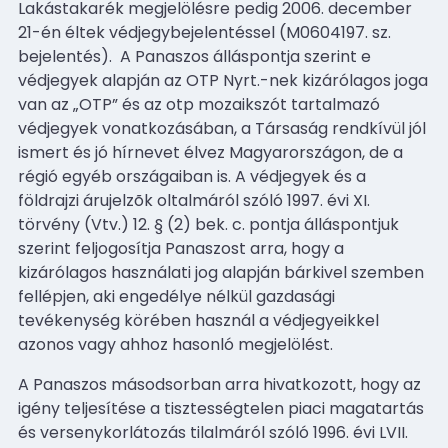
Lakástakarék megjelölésre pedig 2006. december
21-én éltek védjegybejelentéssel (M0604197. sz.
bejelentés).
A Panaszos álláspontja szerint e
védjegyek alapján az OTP Nyrt.-nek kizárólagos joga
van az „OTP” és az otp mozaikszót tartalmazó
védjegyek vonatkozásában, a Társaság rendkívül jól
ismert és jó hírnevet élvez Magyarországon, de a
régió egyéb országaiban is. A védjegyek és a
földrajzi árujelzõk oltalmáról szóló 1997. évi XI.
törvény (Vtv.) 12. § (2) bek. c. pontja álláspontjuk
szerint feljogosítja Panaszost arra, hogy a
kizárólagos használati jog alapján bárkivel szemben
fellépjen, aki engedélye nélkül gazdasági
tevékenység körében használ a védjegyeikkel
azonos vagy ahhoz hasonló megjelölést.
A Panaszos másodsorban arra hivatkozott, hogy az
igény teljesítése a tisztességtelen piaci magatartás
és versenykorlátozás tilalmáról szóló 1996. évi LVII.