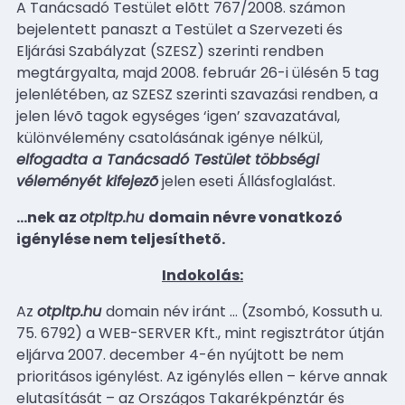
A Tanácsadó Testület elõtt 767/2008. számon
bejelentett panaszt a Testület a Szervezeti és
Eljárási Szabályzat (SZESZ) szerinti rendben
megtárgyalta, majd 2008. február 26-i ülésén 5 tag
jelenlétében, az SZESZ szerinti szavazási rendben, a
jelen lévõ tagok egységes ‘igen’ szavazatával,
különvélemény csatolásának igénye nélkül,
elfogadta a Tanácsadó Testület többségi
véleményét kifejezõ
jelen eseti Állásfoglalást.
…
nek az
otpltp.hu
domain névre vonatkozó
igénylése nem teljesíthetõ.
Indokolás:
Az
otpltp.hu
domain név iránt
…
(Zsombó, Kossuth u.
75. 6792) a WEB-SERVER Kft., mint regisztrátor útján
eljárva 2007. december 4-én nyújtott be nem
prioritásos igénylést. Az igénylés ellen – kérve annak
elutasítását – az Országos Takarékpénztár és