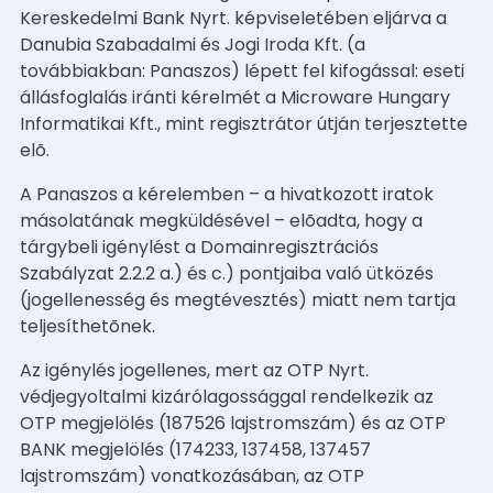
Kereskedelmi Bank Nyrt. képviseletében eljárva a
Danubia Szabadalmi és Jogi Iroda Kft. (a
továbbiakban: Panaszos) lépett fel kifogással: eseti
állásfoglalás iránti kérelmét a Microware Hungary
Informatikai Kft., mint regisztrátor útján terjesztette
elõ.
A Panaszos a kérelemben – a hivatkozott iratok
másolatának megküldésével – elõadta, hogy a
tárgybeli igénylést a Domainregisztrációs
Szabályzat 2.2.2 a.) és c.) pontjaiba való ütközés
(jogellenesség és megtévesztés) miatt nem tartja
teljesíthetõnek.
Az igénylés jogellenes, mert az OTP Nyrt.
védjegyoltalmi kizárólagossággal rendelkezik az
OTP megjelölés (187526 lajstromszám) és az OTP
BANK megjelölés (174233, 137458, 137457
lajstromszám) vonatkozásában, az OTP