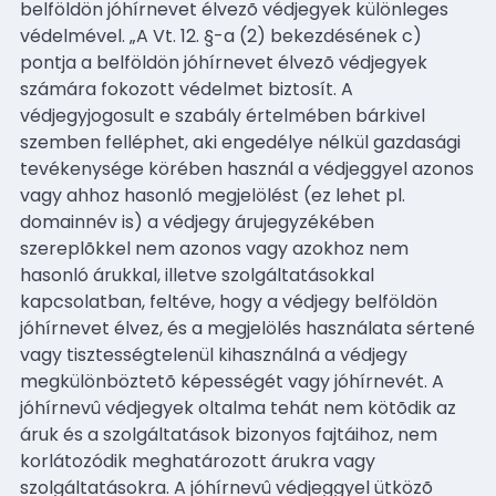
belföldön jóhírnevet élvezõ védjegyek különleges
védelmével. „A Vt. 12. §-a (2) bekezdésének c)
pontja a belföldön jóhírnevet élvezõ védjegyek
számára fokozott védelmet biztosít. A
védjegyjogosult e szabály értelmében bárkivel
szemben felléphet, aki engedélye nélkül gazdasági
tevékenysége körében használ a védjeggyel azonos
vagy ahhoz hasonló megjelölést (ez lehet pl.
domainnév is) a védjegy árujegyzékében
szereplõkkel nem azonos vagy azokhoz nem
hasonló árukkal, illetve szolgáltatásokkal
kapcsolatban, feltéve, hogy a védjegy belföldön
jóhírnevet élvez, és a megjelölés használata sértené
vagy tisztességtelenül kihasználná a védjegy
megkülönböztetõ képességét vagy jóhírnevét. A
jóhírnevû védjegyek oltalma tehát nem kötõdik az
áruk és a szolgáltatások bizonyos fajtáihoz, nem
korlátozódik meghatározott árukra vagy
szolgáltatásokra. A jóhírnevû védjeggyel ütközõ