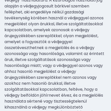
védjegy
használatára. A kizárólagos használati jog
alapján a védjegyjogosult bárkivel szemben
felléphet, aki engedélye nélkül gazdasági
tevékenység körében használ a védjeggyel azonos
megjelölést olyan árukkal, illetve szolgáltatásokkal
kapcsolatban, amelyek azonosak a védjegy
árujegyzékében szereplõkkel; olyan megjelölést,
amelyet a fogyasztók a védjeggyel
összetéveszthetnek a megjelölés és a védjegy
azonossága vagy hasonlósága, valamint az érintett
áruk, illetve szolgáltatások azonossága vagy
hasonlósága miatt; vagy a védjeggyel azonos vagy
ahhoz hasonló megjelölést a védjegy
árujegyzékében szereplõkkel nem azonos vagy
azokhoz nem hasonló árukkal, illetve
szolgáltatásokkal kapcsolatban, feltéve, hogy a
védjegy belföldön jóhírnevet élvez, és a megjelölés
használata sértené vagy tisztességtelenül
kihasználná a védjegy megkülönböztetõ