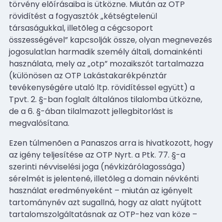
törvény elõírásaiba is ütközne. Miután az OTP
rövidítést a fogyasztók „kétségtelenül
társaságukkal, illetõleg a cégcsoport
összességével” kapcsolják össze, olyan megnevezés
jogosulatlan harmadik személy általi, domainkénti
használata, mely az „otp” mozaikszót tartalmazza
(különösen az OTP Lakástakarékpénztár
tevékenységére utaló ltp. rövidítéssel együtt) a
Tpvt. 2. §-ban foglalt általános tilalomba ütközne,
de a 6. §-ában tilalmazott jellegbitorlást is
megvalósítana.
Ezen túlmenõen a Panaszos arra is hivatkozott, hogy
az igény teljesítése az OTP Nyrt. a Ptk. 77. §-a
szerinti névviselési joga (névkizárólagossága)
sérelmét is jelentené, illetõleg a domain névkénti
használat eredményeként – miután az igényelt
tartománynév azt sugallná, hogy az alatt nyújtott
tartalomszolgáltatásnak az OTP-hez van köze –