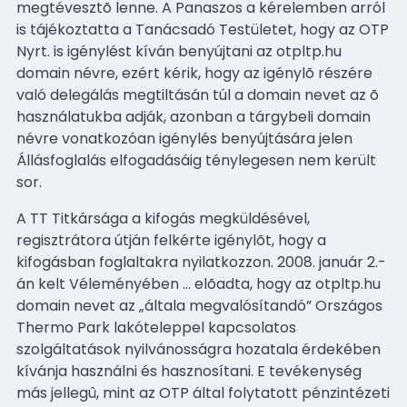
megtévesztõ lenne. A Panaszos a kérelemben arról
is tájékoztatta a Tanácsadó Testületet, hogy az OTP
Nyrt. is igénylést kíván benyújtani az otpltp.hu
domain névre, ezért kérik, hogy az igénylõ részére
való delegálás megtiltásán túl a domain nevet az õ
használatukba adják, azonban a tárgybeli domain
névre vonatkozóan igénylés benyújtására jelen
Állásfoglalás elfogadásáig ténylegesen nem került
sor.
A TT Titkársága a kifogás megküldésével,
regisztrátora útján felkérte igénylõt, hogy a
kifogásban foglaltakra nyilatkozzon. 2008. január 2.-
án kelt Véleményében
…
elõadta, hogy az otpltp.hu
domain nevet az „általa megvalósítandó” Országos
Thermo Park lakóteleppel kapcsolatos
szolgáltatások nyilvánosságra hozatala érdekében
kívánja használni és hasznosítani. E tevékenység
más jellegû, mint az OTP által folytatott pénzintézeti