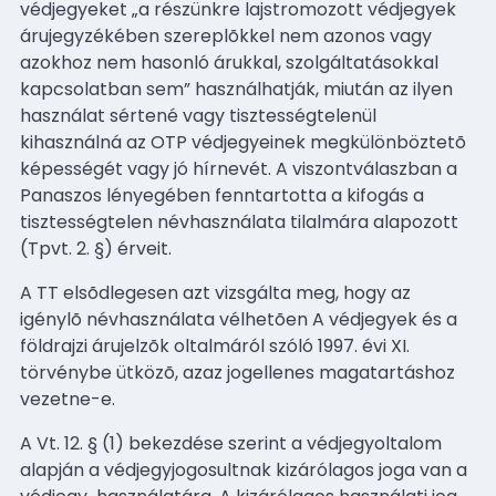
védjegyeket „a részünkre lajstromozott védjegyek
árujegyzékében szereplõkkel nem azonos vagy
azokhoz nem hasonló árukkal, szolgáltatásokkal
kapcsolatban sem” használhatják, miután az ilyen
használat sértené vagy tisztességtelenül
kihasználná az OTP védjegyeinek megkülönböztetõ
képességét vagy jó hírnevét. A viszontválaszban a
Panaszos lényegében fenntartotta a kifogás a
tisztességtelen névhasználata tilalmára alapozott
(Tpvt. 2. §) érveit.
A TT elsõdlegesen azt vizsgálta meg, hogy az
igénylõ névhasználata vélhetõen A védjegyek és a
földrajzi árujelzõk oltalmáról szóló 1997. évi XI.
törvénybe ütközõ, azaz jogellenes magatartáshoz
vezetne-e.
A Vt. 12. § (1) bekezdése szerint a védjegyoltalom
alapján a védjegyjogosultnak kizárólagos joga van a