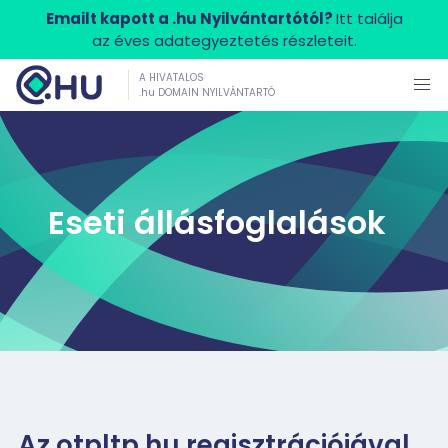
Emailt kapott a .hu Nyilvántartótól?
Itt találja
az éves adategyeztetés részleteit.
A HIVATALOS
.hu DOMAIN NYILVÁNTARTÓ
Eseti állásfoglalások
Az otpltp.hu regisztrációjával