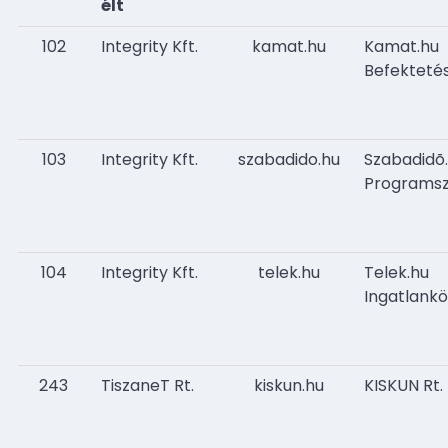
élt
102
Integrity Kft.
kamat.hu
Kamat.hu
Befektetési
103
Integrity Kft.
szabadido.hu
Szabadidõ
Programsz
104
Integrity Kft.
telek.hu
Telek.hu
Ingatlankö
243
TiszaneT Rt.
kiskun.hu
KISKUN Rt.