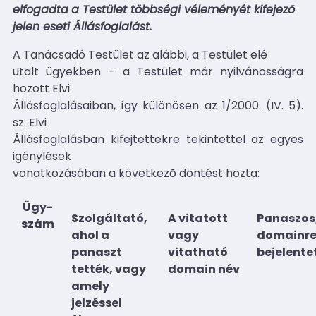
elfogadta
a Testület többségi véleményét kifejezõ
jelen eseti Állásfoglalást.
A Tanácsadó Testület az alábbi, a Testület elé
utalt ügyekben – a Testület már nyilvánosságra
hozott Elvi
Állásfoglalásaiban, így különösen az 1/2000. (IV. 5).
sz. Elvi
Állásfoglalásban kifejtettekre tekintettel az egyes
igénylések
vonatkozásában a következõ döntést hozta:
Ügy-
Szolgáltató,
A vitatott
Panaszos
szám
ahol a
vagy
domainre
panaszt
vitatható
bejelente
tették, vagy
domain név
amely
jelzéssel