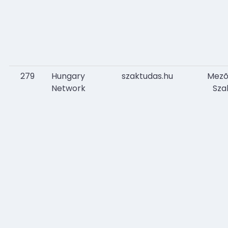
279
Hungary
szaktudas.hu
Mezõ
Network
Sza