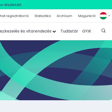
s részleteit.
hat regisztrátorrá
Statisztika
Archívum
Magunkról
szkezelés és vitarendezés
Tudástár
GYIK