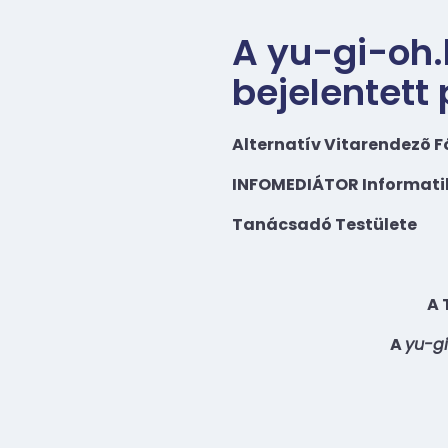
A yu-gi-oh.
bejelentett
Alternatív Vitarendezõ 
INFOMEDIÁTOR Informatik
Tanácsadó Testülete
A 
A
yu-g