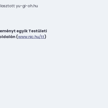
álasztott yu-gi-oh.hu
eményt egyik Testületi
oldalán (
www.nic.hu/tt
)