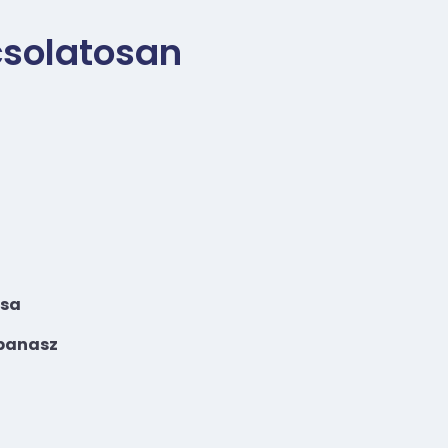
csolatosan
ása
 panasz