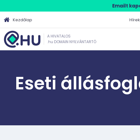
Emailt kapo
Kezdőlap
Hírek
A HIVATALOS
.hu DOMAIN NYILVÁNTARTÓ
Eseti állásfog