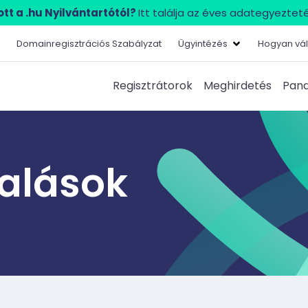
tt a .hu Nyilvántartótól?
Itt találja az éves adategyezteté
Domainregisztrációs Szabályzat
Ügyintézés
Hogyan vál
Regisztrátorok
Meghirdetés
Pana
lalások