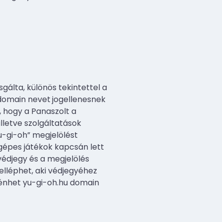
gálta, különös tekintettel a
 domain nevet
jogellenesnek
, hogy a Panaszolt a
letve szolgáltatások
-gi-oh” megjelölést
gépes játékok kapcsán lett
 védjegy és a megjelölés
felléphet, aki védjegyéhez
ténhet yu-gi-oh.hu domain