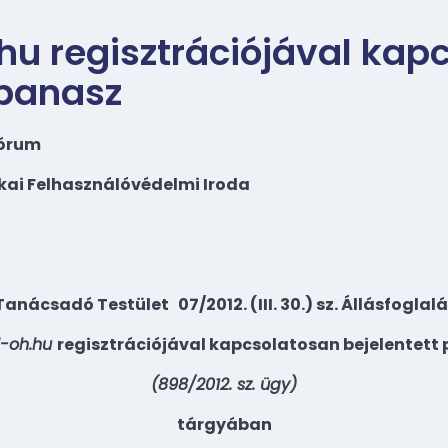
hu regisztrációjával kap
 panasz
Fórum
ai Felhasználóvédelmi Iroda
Tanácsadó Testület
07/2012. (III. 30.) sz. Állásfoglal
i-oh.hu
regisztrációjával kapcsolatosan bejelentett
(898/2012. sz. ügy)
tárgyában