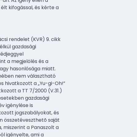
án. Az igény ellen a
lt kifogással, és kérte a
si rendelet (KVR) 9. cikk
élkül gazdasági
védjeggyel
nt a megjelölés és a
vagy hasonlósága miatt.
elmében nem választható
s hivatkozott a „Yu-gi-Oh!”
kozott a TT 7/2000 (V.31.)
s esetekben gazdasági
 igénylése is
kozott jogszabályokat, és
n összetéveszthetõ saját
, miszerint a Panaszolt a
ól igényelte, ami a