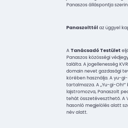
Panaszos álláspontja szerin
Panaszolttól
az üggyel ka
A
Tanácsadó Testület
elj
Panaszos közösségi védjegy
találta. A jogellenesség KV
domain nevet gazdasági te
körében használja. A yu-gi
tartalmazza. A „Yu-gi-Oh!”
lajstromozva, Panaszolt ped
tehát összetéveszthetõ. A V
hasonló megjelölés alatt sz
név alatt.