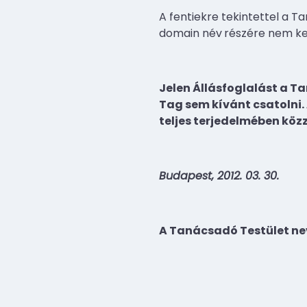
A fentiekre tekintettel a T
domain név
részére nem ke
Jelen Állásfoglalást a T
Tag sem kívánt csatolni.
teljes terjedelmében közz
Budapest, 2012. 03. 30.
A Tanácsadó Testület ne