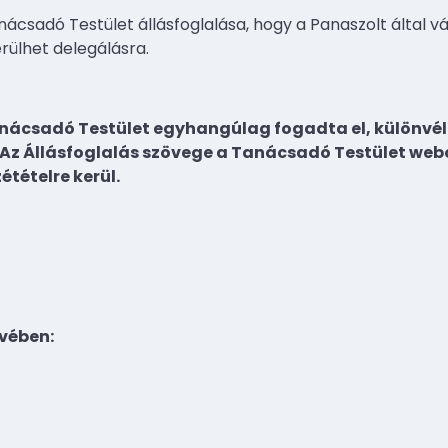
anácsadó Testület állásfoglalása, hogy a Panaszolt által v
rülhet delegálásra.
anácsadó Testület egyhangúlag fogadta el, különvél
 Az Állásfoglalás szövege a Tanácsadó Testület web
étételre kerül.
vében: