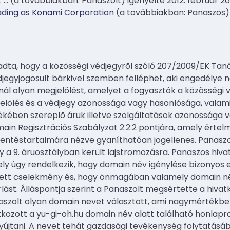
t
…
(a továbbiakban: Panaszolt) igényelte 2012. február 26-
ading as Konami Corporation
(a továbbiakban: Panaszos) é
dta, hogy a közösségi védjegyrõl szóló 207/2009/EK Tanác
jegyjogosult bárkivel szemben felléphet, aki engedélye n
l olyan megjelölést, amelyet a fogyasztók a közösségi 
lölés és a védjegy azonossága vagy hasonlósága, valami
ékében szereplõ áruk illetve szolgáltatások azonossága 
ain Regisztrációs Szabályzat 2.2.2 pontjára, amely ért
lentéstartalmára nézve gyaníthatóan jogellenes. Panaszo
 a 9. áruosztályban került lajstromozásra. Panaszos hivat
amely úgy rendelkezik, hogy domain név igénylése bizonyo
tt cselekmény és, hogy önmagában valamely domain név
ást. Álláspontja szerint a Panaszolt megsértette a hivat
naszolt olyan domain nevet választott, ami nagymértékbe
kozott a yu-gi-oh.hu domain név alatt található honlapra
yújtani. A nevet tehát gazdasági tevékenység folytatásáb