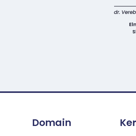
……………………
dr. Vereb
El
S
Domain
Ke