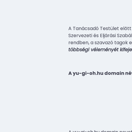
A Tanácsadó Testület elõtt
Szervezeti és Eljárási Szab
rendben, a szavazó tagok e
többségi véleményét kifejez
A yu-gi-oh.hu domain n