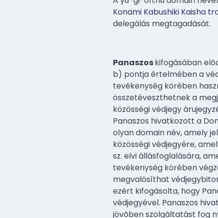
A yu-gi-oh.hu domain neve
Konami Kabushiki Kaisha tr
delegálás megtagadását.
Panaszos
kifogásában elõa
b) pontja értelmében a véd
tevékenység körében haszná
összetéveszthetnek a megje
közösségi védjegy árujegyz
Panaszos hivatkozott a Dom
olyan domain név, amely je
közösségi védjegyére, amely
sz. elvi állásfoglalására, 
tevékenység körében végze
megvalósíthat védjegybitorl
ezért kifogásolta, hogy Pa
védjegyével. Panaszos hivat
jövõben szolgáltatást fog n