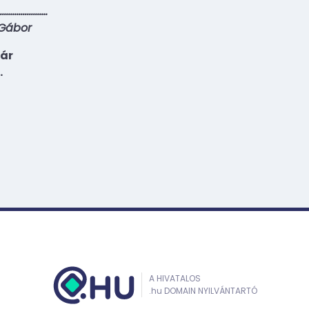
……………………
Gábor
kár
.
A HIVATALOS
.hu DOMAIN NYILVÁNTARTÓ