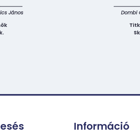
……………………
………………………
ics János
Dombi 
nök
Tit
k.
Sk
resés
Információ