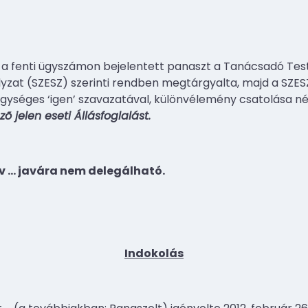
 a fenti ügyszámon bejelentett panaszt a Tanácsadó Test
ályzat (SZESZ) szerinti rendben megtárgyalta, majd a SZESZ
gységes ‘igen’ szavazatával, különvélemény csatolása né
õ jelen eseti Állásfoglalást.
év
…
javára nem delegálható.
Indokolás