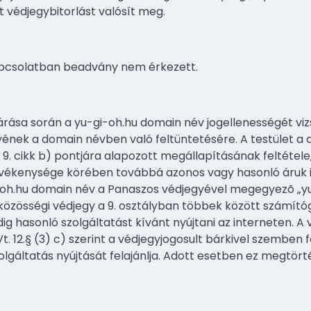
t védjegybitorlást valósít meg.
pcsolatban beadvány nem érkezett.
árása során a yu-gi-oh.hu domain név jogellenességét vizs
ének a domain névben való feltüntetésére. A testület a
R 9. cikk b) pontjára alapozott megállapításának feltétele
vékenysége körében továbbá azonos vagy hasonló áruk il
-oh.hu domain név a Panaszos védjegyével megegyezõ „yu
 közösségi védjegy a 9. osztályban többek között számító
ig hasonló szolgáltatást kívánt nyújtani az interneten. A
t. 12.§ (3) c) szerint a védjegyjogosult bárkivel szemben 
olgáltatás nyújtását felajánlja. Adott esetben ez megtör