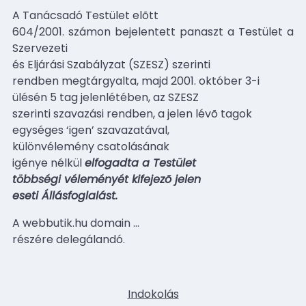
A Tanácsadó Testület elõtt
604/2001. számon bejelentett panaszt a Testület a
Szervezeti
és Eljárási Szabályzat (SZESZ) szerinti
rendben megtárgyalta, majd 2001. október 3-i
ülésén 5 tag jelenlétében, az SZESZ
szerinti szavazási rendben, a jelen lévõ tagok
egységes ‘igen’ szavazatával,
különvélemény csatolásának
igénye nélkül
elfogadta a Testület
többségi véleményét kifejezõ jelen
eseti Állásfoglalást.
A webbutik.hu domain
…
részére delegálandó.
Indokolás