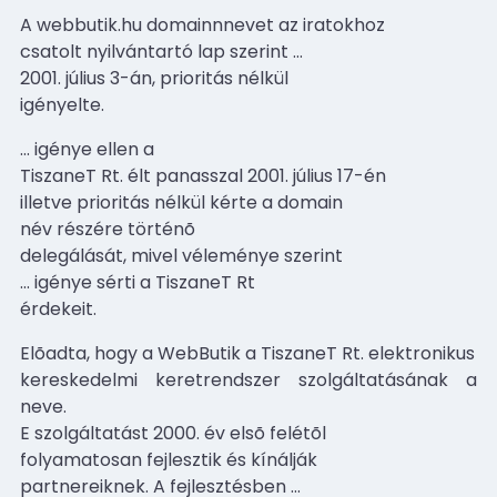
A webbutik.hu domainnnevet az iratokhoz
csatolt nyilvántartó lap szerint
…
2001. július 3-án, prioritás nélkül
igényelte.
…
igénye ellen a
TiszaneT Rt. élt panasszal 2001. július 17-én
illetve prioritás nélkül kérte a domain
név részére történõ
delegálását, mivel véleménye szerint
…
igénye sérti a TiszaneT Rt
érdekeit.
Elõadta, hogy a WebButik a TiszaneT Rt. elektronikus
kereskedelmi keretrendszer szolgáltatásának a
neve.
E szolgáltatást 2000. év elsõ felétõl
folyamatosan fejlesztik és kínálják
partnereiknek. A fejlesztésben
…