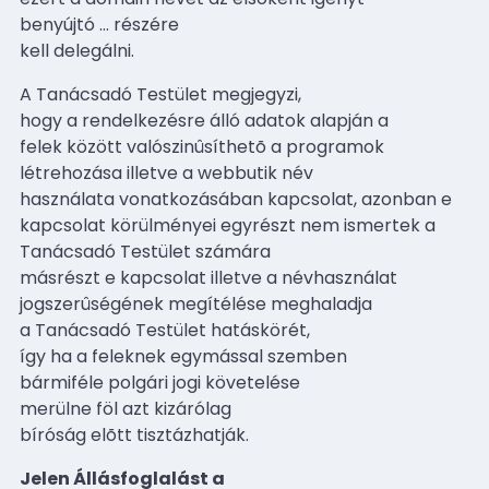
benyújtó
…
részére
kell delegálni.
A Tanácsadó Testület megjegyzi,
hogy a rendelkezésre álló adatok alapján a
felek között valószinûsíthetõ a programok
létrehozása illetve a webbutik név
használata vonatkozásában kapcsolat, azonban e
kapcsolat körülményei egyrészt nem ismertek a
Tanácsadó Testület számára
másrészt e kapcsolat illetve a névhasználat
jogszerûségének megítélése meghaladja
a Tanácsadó Testület hatáskörét,
így ha a feleknek egymással szemben
bármiféle polgári jogi követelése
merülne föl azt kizárólag
bíróság elõtt tisztázhatják.
Jelen Állásfoglalást a