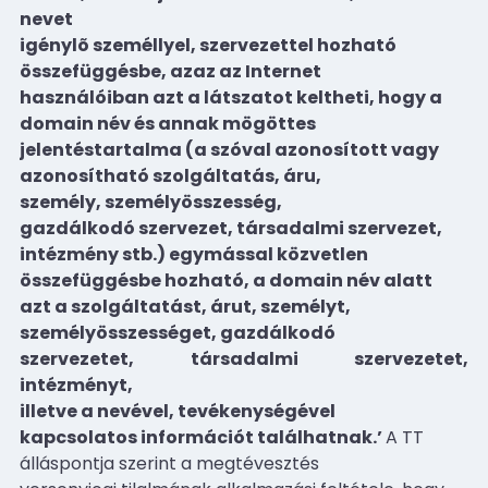
nevet
igénylõ személlyel, szervezettel hozható
összefüggésbe, azaz az Internet
használóiban azt a látszatot keltheti, hogy a
domain név és annak mögöttes
jelentéstartalma (a szóval azonosított vagy
azonosítható szolgáltatás, áru,
személy, személyösszesség,
gazdálkodó szervezet, társadalmi szervezet,
intézmény stb.) egymással közvetlen
összefüggésbe hozható, a domain név alatt
azt a szolgáltatást, árut, személyt,
személyösszességet, gazdálkodó
szervezetet, társadalmi szervezetet,
intézményt,
illetve a nevével, tevékenységével
kapcsolatos információt találhatnak.’
A TT
álláspontja szerint a megtévesztés