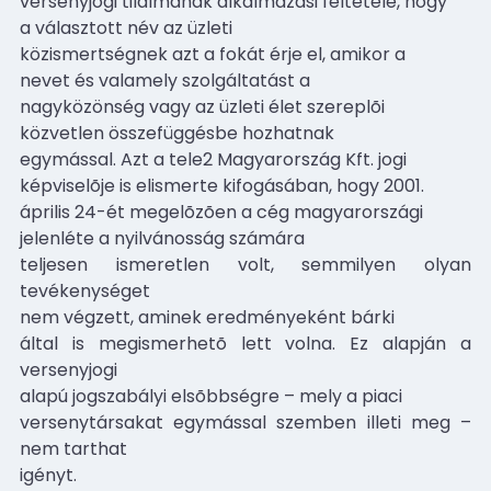
versenyjogi tilalmának alkalmazási feltétele, hogy
a választott név az üzleti
közismertségnek azt a fokát érje el, amikor a
nevet és valamely szolgáltatást a
nagyközönség vagy az üzleti élet szereplõi
közvetlen összefüggésbe hozhatnak
egymással. Azt a tele2 Magyarország Kft. jogi
képviselõje is elismerte kifogásában, hogy 2001.
április 24-ét megelõzõen a cég magyarországi
jelenléte a nyilvánosság számára
teljesen ismeretlen volt, semmilyen olyan
tevékenységet
nem végzett, aminek eredményeként bárki
által is megismerhetõ lett volna. Ez alapján a
versenyjogi
alapú jogszabályi elsõbbségre – mely a piaci
versenytársakat egymással szemben illeti meg –
nem tarthat
igényt.