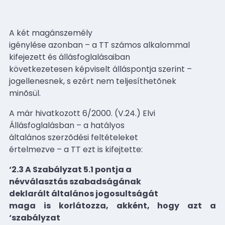
A két magánszemély
igénylése azonban – a TT számos alkalommal
kifejezett és állásfoglalásaiban
következetesen képviselt álláspontja szerint –
jogellenesnek, s ezért nem teljesíthetõnek
minõsül.
A már hivatkozott 6/2000. (V.24.) Elvi
Állásfoglalásban – a hatályos
általános szerzõdési feltételeket
értelmezve – a TT ezt is kifejtette:
‘2.3 A Szabályzat 5.1 pontja a
névválasztás szabadságának
deklarált általános jogosultságát
maga is korlátozza, akként, hogy azt a
‘szabályzat