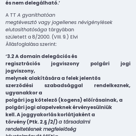
és nem delegálható.’
A TT
A gyaníthatóan
megtévesztõ vagy jogellenes névigénylések
elutasíthatósága
tárgyában
született a 8/2000. (VIII. 9.) Elvi
Állásfoglalása szerint:
‘3.2 A domain delegációs és
regisztrációs jogviszony polgári jogi
jogviszony,
melynek alakítására a felek jelentõs
szerzõdési szabadsággal rendelkeznek,
ugyanakkor a
polgári jog kötelezõ (kogens) elõírásainak, a
polgári jogi alapelveknek érvényesülniük
kell. A joggyakorlás korlátjaként a
törvény (Ptk. 2.§ /2/)
a társadalmi
rendeltetésnek megfelelõség