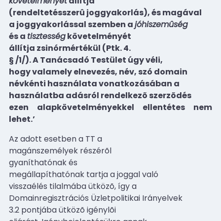
követelményét
állítja
(rendeltetésszerû joggyakorlás), és magával
a joggyakorlással szemben a
jóhiszemûség
és a
tisztesség
követelményét
állítja zsinórmértékül (Ptk. 4.
§ /1/). A Tanácsadó Testület úgy véli,
hogy valamely elnevezés, név, szó domain
névkénti használata vonatkozásában a
használatba adásról rendelkezõ szerzõdés
ezen alapkövetelményekkel ellentétes nem
lehet.’
Az adott esetben a TT a
magánszemélyek részérõl
gyaníthatónak és
megállapíthatónak tartja a joggal való
visszaélés tilalmába ütközõ, így a
Domainregisztrációs Üzletpolitikai Irányelvek
3.2 pontjába ütközõ igénylõi