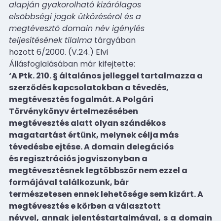
alapján gyakorolható kizárólagos
elsõbbségi jogok ütközésérõl és a
megtévesztõ domain név igénylés
teljesítésének tilalma
tárgyában
hozott 6/2000. (V.24.) Elvi
Állásfoglalásában már kifejtette:
‘A Ptk. 210. § általános jelleggel tartalmazza a
szerzõdés kapcsolatokban a tévedés,
megtévesztés fogalmát. A Polgári
Törvénykönyv értelmezésében
megtévesztés alatt olyan szándékos
magatartást értünk, melynek célja más
tévedésbe ejtése. A domain delegációs
és regisztrációs jogviszonyban a
megtévesztésnek legtöbbször nem ezzel a
formájával találkozunk, bár
természetesen ennek lehetõsége sem kizárt. A
megtévesztés e körben a választott
névvel, annak jelentéstartalmával, s a domain