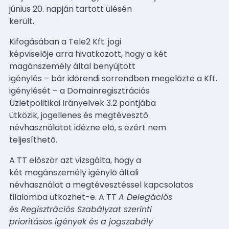
június 20. napján tartott ülésén
került.
Kifogásában a Tele2 Kft. jogi
képviselõje arra hivatkozott, hogy a két
magánszemély által benyújtott
igénylés – bár idõrendi sorrendben megelõzte a Kft.
igénylését – a Domainregisztrációs
Üzletpolitikai Irányelvek 3.2 pontjába
ütközik, jogellenes és megtévesztõ
névhasználatot idézne elõ, s ezért nem
teljesíthetõ.
A TT elõször azt vizsgálta, hogy a
két magánszemély igénylõ általi
névhasználat a megtévesztéssel kapcsolatos
tilalomba ütközhet-e. A TT
A Delegációs
és Regisztrációs Szabályzat szerinti
prioritásos igények és a jogszabály