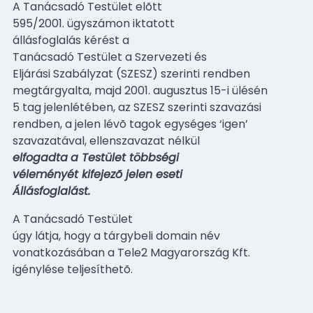
A Tanácsadó Testület elõtt
595/2001. ügyszámon iktatott
állásfoglalás kérést a
Tanácsadó Testület a Szervezeti és
Eljárási Szabályzat (SZESZ) szerinti rendben
megtárgyalta, majd 2001. augusztus 15-i ülésén
5 tag jelenlétében, az SZESZ szerinti szavazási
rendben, a jelen lévõ tagok egységes ‘igen’
szavazatával, ellenszavazat nélkül
elfogadta
a Testület többségi
véleményét kifejezõ jelen eseti
Állásfoglalást.
A Tanácsadó Testület
úgy látja, hogy a tárgybeli domain név
vonatkozásában a Tele2 Magyarország Kft.
igénylése teljesíthetõ.