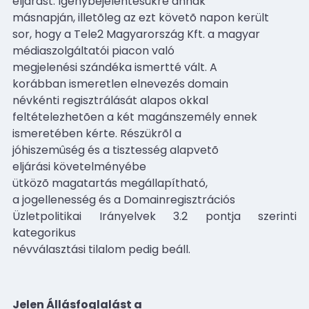
eljárást. Igénybejelentésükre annak
másnapján, illetõleg az ezt követõ napon került
sor, hogy a Tele2 Magyarország Kft. a magyar
médiaszolgáltatói piacon való
megjelenési szándéka ismertté vált. A
korábban ismeretlen elnevezés domain
névkénti regisztrálását alapos okkal
feltételezhetõen a két magánszemély ennek
ismeretében kérte. Részükrõl a
jóhiszemûség és a tisztesség alapvetõ
eljárási követelményébe
ütközõ magatartás megállapítható,
a jogellenesség és a Domainregisztrációs
Üzletpolitikai Irányelvek 3.2 pontja szerinti
kategorikus
névválasztási tilalom pedig beáll.
Jelen Állásfoglalást a