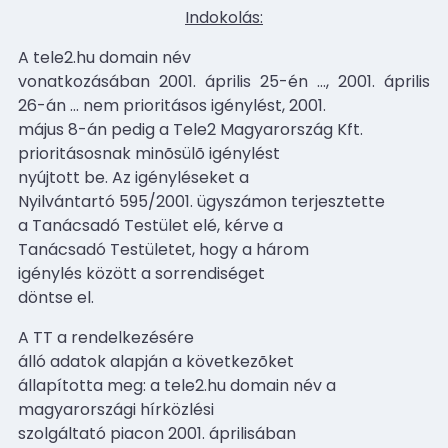
Indokolás:
A tele2.hu domain név
vonatkozásában 2001. április 25-én
…
, 2001. április
26-án
…
nem prioritásos igénylést, 2001.
május 8-án pedig a Tele2 Magyarország Kft.
prioritásosnak minõsülõ igénylést
nyújtott be. Az igényléseket a
Nyilvántartó 595/2001. ügyszámon terjesztette
a Tanácsadó Testület elé, kérve a
Tanácsadó Testületet, hogy a három
igénylés között a sorrendiséget
döntse el.
A TT a rendelkezésére
álló adatok alapján a következõket
állapította meg: a tele2.hu domain név a
magyarországi hírközlési
szolgáltató piacon 2001. áprilisában