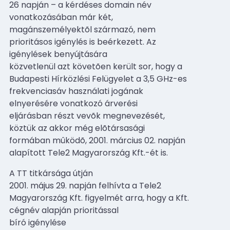
26 napján – a kérdéses domain név
vonatkozásában már két,
magánszemélyektõl származó, nem
prioritásos igénylés is beérkezett. Az
igénylések benyújtására
közvetlenül azt követõen került sor, hogy a
Budapesti Hírközlési Felügyelet a 3,5 GHz-es
frekvenciasáv használati jogának
elnyerésére vonatkozó árverési
eljárásban részt vevõk megnevezését,
köztük az akkor még elõtársasági
formában mûködõ, 2001. március 02. napján
alapított Tele2 Magyarország Kft.-ét is.
A TT titkársága útján
2001. május 29. napján felhívta a Tele2
Magyarország Kft. figyelmét arra, hogy a Kft.
cégnév alapján prioritással
bíró igénylése