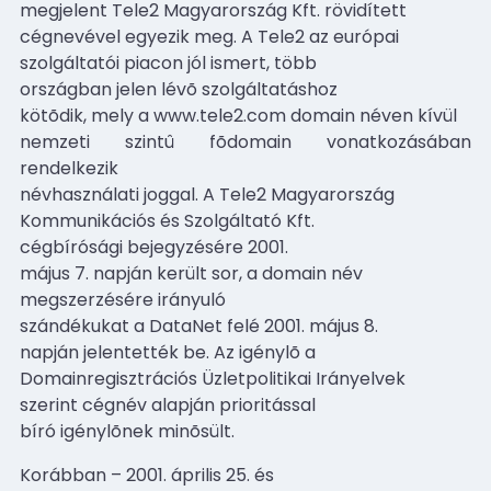
megjelent Tele2 Magyarország Kft. rövidített
cégnevével egyezik meg. A Tele2 az európai
szolgáltatói piacon jól ismert, több
országban jelen lévõ szolgáltatáshoz
kötõdik, mely a www.tele2.com domain néven kívül
nemzeti szintû fõdomain vonatkozásában
rendelkezik
névhasználati joggal. A Tele2 Magyarország
Kommunikációs és Szolgáltató Kft.
cégbírósági bejegyzésére 2001.
május 7. napján került sor, a domain név
megszerzésére irányuló
szándékukat a DataNet felé 2001. május 8.
napján jelentették be. Az igénylõ a
Domainregisztrációs Üzletpolitikai Irányelvek
szerint cégnév alapján prioritással
bíró igénylõnek minõsült.
Korábban – 2001. április 25. és