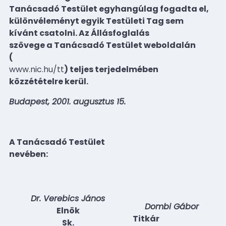
Tanácsadó Testület egyhangúlag fogadta el,
különvéleményt egyik Testületi Tag sem
kívánt csatolni. Az Állásfoglalás
szövege a Tanácsadó Testület weboldalán
(
www.nic.hu/tt
) teljes terjedelmében
közzétételre kerül.
Budapest, 2001. augusztus 15.
A Tanácsadó Testület
nevében:
Dr. Verebics János
Dombi Gábor
Elnök
Titkár
Sk.