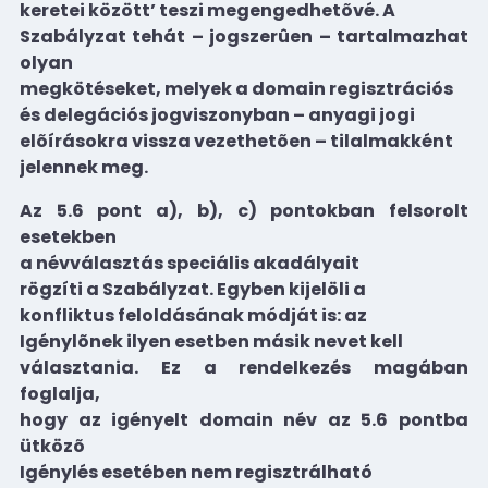
keretei között’ teszi megengedhetõvé. A
Szabályzat tehát – jogszerûen – tartalmazhat
olyan
megkötéseket, melyek a domain regisztrációs
és delegációs jogviszonyban – anyagi jogi
elõírásokra vissza vezethetõen – tilalmakként
jelennek meg.
Az 5.6 pont a), b), c) pontokban felsorolt
esetekben
a névválasztás speciális akadályait
rögzíti a Szabályzat. Egyben kijelöli a
konfliktus feloldásának módját is: az
Igénylõnek ilyen esetben másik nevet kell
választania. Ez a rendelkezés magában
foglalja,
hogy az igényelt domain név az 5.6 pontba
ütközõ
Igénylés esetében nem regisztrálható