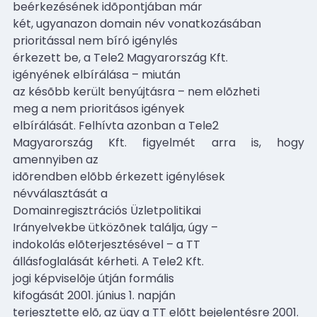
beérkezésének idõpontjában már
két, ugyanazon domain név vonatkozásában
prioritással nem bíró igénylés
érkezett be, a Tele2 Magyarország Kft.
igényének elbírálása – miután
az késõbb került benyújtásra – nem elõzheti
meg a nem prioritásos igények
elbírálását. Felhívta azonban a Tele2
Magyarország Kft. figyelmét arra is, hogy
amennyiben az
idõrendben elõbb érkezett igénylések
névválasztását a
Domainregisztrációs Üzletpolitikai
Irányelvekbe ütközõnek találja, úgy –
indokolás elõterjesztésével – a TT
állásfoglalását kérheti. A Tele2 Kft.
jogi képviselõje útján formális
kifogását 2001. június 1. napján
terjesztette elõ, az ügy a TT elõtt bejelentésre 2001.