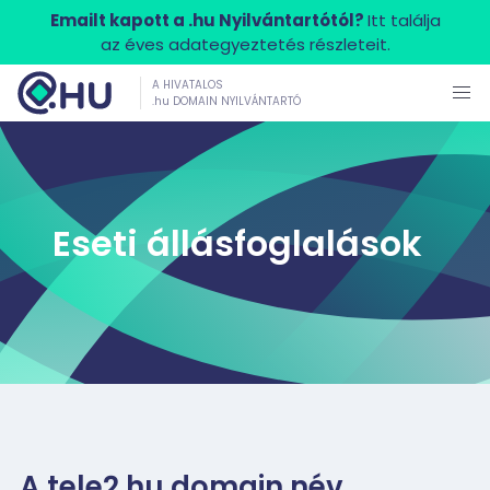
Emailt kapott a .hu Nyilvántartótól?
Itt találja
az éves adategyeztetés részleteit.
A HIVATALOS
.hu DOMAIN NYILVÁNTARTÓ
Eseti állásfoglalások
A tele2.hu domain név