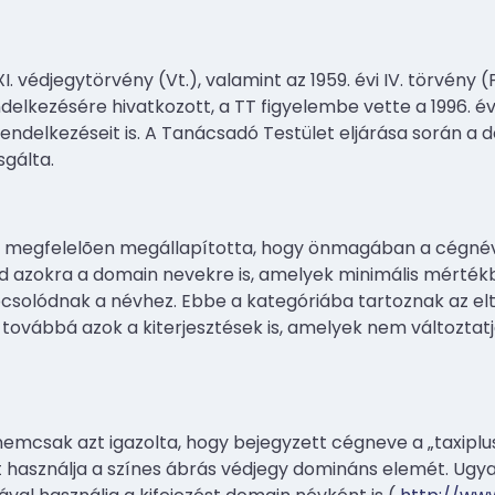
XI. védjegytörvény (Vt.), valamint az 1959. évi IV. törvény
ndelkezésére hivatkozott, a TT figyelembe vette a 1996. év
rendelkezéseit is. A Tanácsadó Testület eljárása során a
sgálta.
k megfelelõen megállapította, hogy önmagában a cégn
ed azokra a domain nevekre is, amelyek minimális mérté
pcsolódnak a névhez. Ebbe a kategóriába tartoznak az el
k, továbbá azok a kiterjesztések is, amelyek nem változta
mcsak azt igazolta, hogy bejegyzett cégneve a „taxiplus”
 használja a színes ábrás védjegy domináns elemét. Ugy