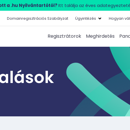
tt a .hu Nyilvántartótól?
Itt találja az éves adategyezteté
Domainregisztrációs Szabályzat
Ügyintézés
Hogyan vál
Regisztrátorok
Meghirdetés
Pana
lalások