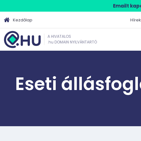
Emailt kapo
Kezdőlap
Hírek
A HIVATALOS
.hu DOMAIN NYILVÁNTARTÓ
Eseti állásfog