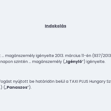
Indokolás
t
…
magánszemély igényelte 2013. március 11-én (937/2013 s
 napon szintén
…
magánszemély („
Igénylõ
”) igényelte.
fogást nyújtott be határidõn belül a TAXI PLUS Hungary Szo
) („
Panaszos
”).