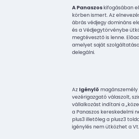
A Panaszos
kifogásában e
körben ismert. Az elnevezé
ábrás védjegy domináns ele
és a Védjegytörvénybe ütkö
megtévesztõ is lenne. Elõad
amelyet saját szolgáltatás
delegálni.
Az
Igénylõ
magánszemély hel
vezérigazgató válaszolt, sz
vállalkozást indítani a „köz
a Panaszos kereskedelmi nev
plus3 illetõleg a plusz3 tol
igénylés nem ütközhet a Vt