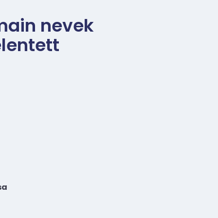
omain nevek
lentett
sa