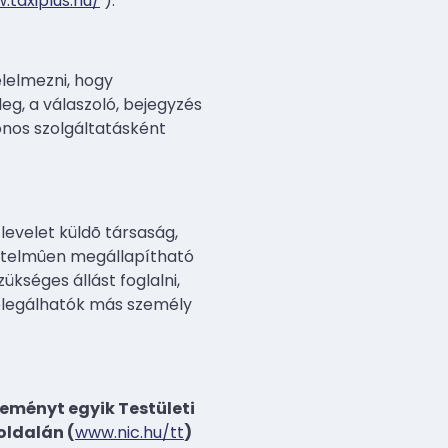
.taxiplus.hu/
).
élelmezni, hogy
g, a válaszoló, bejegyzés
onos szolgáltatásként
levelet küldõ társaság,
értelmûen megállapítható
kséges állást foglalni,
legálhatók más személy
eményt egyik Testületi
oldalán (
www.nic.hu/tt
)