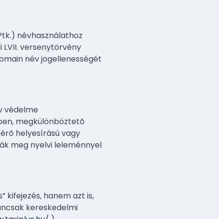
 (Ptk.) névhasználathoz
i LVII. versenytörvény
 domain név jogellenességét
év védelme
kben, megkülönböztetõ
térõ helyesírású vagy
tják meg nyelvi leleménnyel
 kifejezés, hanem azt is,
ancsak kereskedelmi