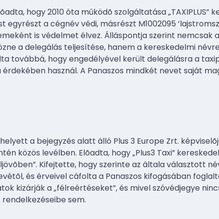
lõadta, hogy 2010 óta mûködõ szolgáltatása „TAXIPLUS” k
st egyrészt a cégnév védi, másrészt M1002095 ‘lajstromsz
meként is védelmet élvez. Álláspontja szerint nemcsak 
zne a delegálás teljesítése, hanem a kereskedelmi névre 
ta továbbá, hogy engedélyével került delegálásra a taxip
a érdekében használ. A Panaszos mindkét nevet saját mag
yett a bejegyzés alatt álló Plus 3 Europe Zrt. képviselõj
intén közös levélben. Elõadta, hogy „Plus3 Taxi” kereskede
eljövõben”. Kifejtette, hogy szerinte az általa választott
étõl, és érveivel cáfolta a Panaszos kifogásában foglalta
datok kizárják a „félreértéseket”, és mivel szóvédjegye nin
. rendelkezéseibe sem.