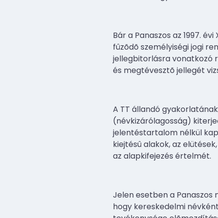
Bár a Panaszos az 1997. évi 
fûzõdõ személyiségi jogi re
jellegbitorlásra vonatkozó 
és megtévesztõ jellegét viz
A TT állandó gyakorlatána
(névkizárólagosság) kiterj
jelentéstartalom nélkül ka
kiejtésû alakok, az elütése
az alapkifejezés értelmét.
Jelen esetben a Panaszos ne
hogy kereskedelmi névként