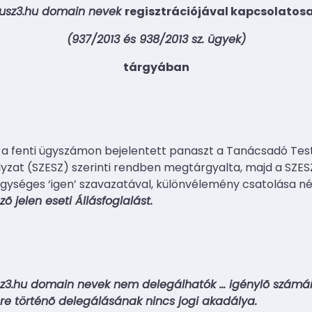
plusz3.hu domain nevek
regisztrációjával kapcsolatos
(937/2013 és 938/2013 sz. ügyek)
tárgyában
 a fenti ügyszámon bejelentett panaszt a Tanácsadó Test
ályzat (SZESZ) szerinti rendben megtárgyalta, majd a SZESZ
gységes ‘igen’ szavazatával, különvélemény csatolása né
õ jelen eseti Állásfoglalást.
lusz3.hu domain nevek nem delegálhatók
…
igénylõ számár
zére történõ delegálásának nincs jogi akadálya.