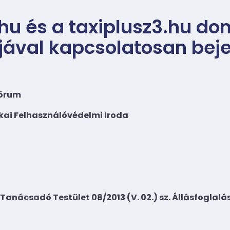
.hu és a taxiplusz3.hu d
ójával kapcsolatosan beje
Fórum
ai Felhasználóvédelmi Iroda
 Tanácsadó Testület 08/2013 (V. 02.) sz. Állásfoglalá