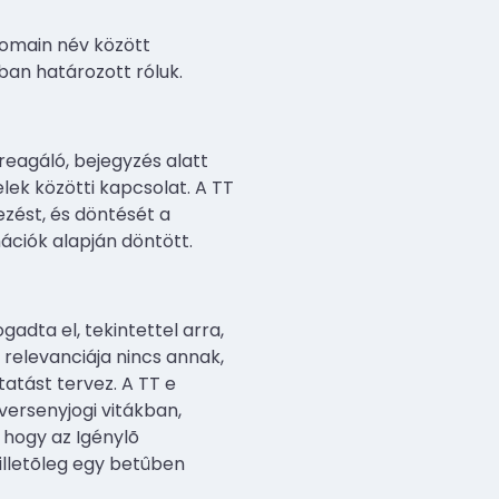
domain név között
ban határozott róluk.
reagáló, bejegyzés alatt
lek közötti kapcsolat. A TT
zést, és döntését a
ációk alapján döntött.
gadta el, tekintettel arra,
relevanciája nincs annak,
atást tervez. A TT e
versenyjogi vitákban,
 hogy az Igénylõ
lletõleg egy betûben