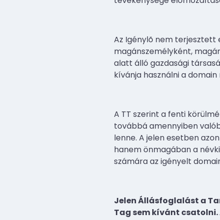
tevékenysége elõmozdításáv
Az Igénylõ nem terjesztett 
magánszemélyként, magáncél
alatt álló gazdasági társas
kívánja használni a domain 
A TT szerint a fenti körülm
továbbá amennyiben valóba
lenne. A jelen esetben azo
hanem önmagában a névkiz
számára az igényelt domai
Jelen Állásfoglalást a T
Tag sem kívánt csatolni.