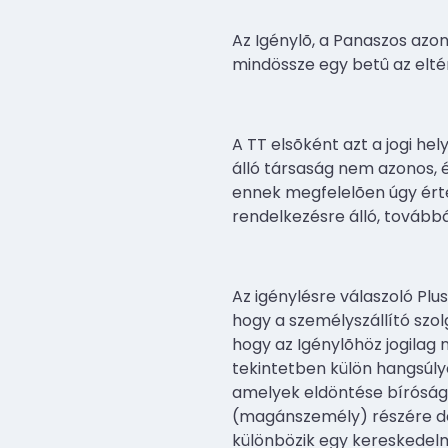
Az Igénylõ, a Panaszos azon
mindössze egy betû az eltér
A TT elsõként azt a jogi he
álló társaság nem azonos, 
ennek megfelelõen úgy érté
rendelkezésre álló, tovább
Az igénylésre válaszoló Plus
hogy a személyszállító szo
hogy az Igénylõhöz jogilag 
tekintetben külön hangsúly
amelyek eldöntése bírósági 
(magánszemély) részére de
különbözik egy kereskedelm