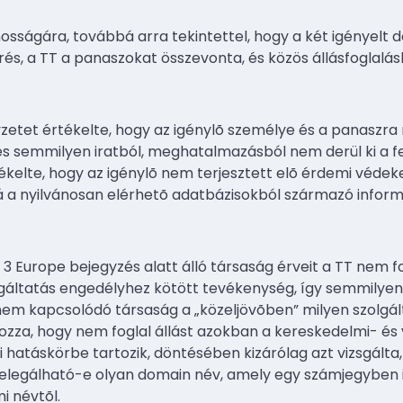
osságára, továbbá arra tekintettel, hogy a két igényelt 
és, a TT a panaszokat összevonta, és közös állásfoglalás
lyzetet értékelte, hogy az igénylõ személye és a panaszra 
és semmilyen iratból, meghatalmazásból nem derül ki a fe
kelte, hogy az igénylõ nem terjesztett elõ érdemi védeke
á a nyilvánosan elérhetõ adatbázisokból származó inform
 3 Europe bejegyzés alatt álló társaság érveit a TT nem fo
lgáltatás engedélyhez kötött tevékenység, így semmilyen 
nem kapcsolódó társaság a „közeljövõben” milyen szolgált
ozza, hogy nem foglal állást azokban a kereskedelmi- és 
hatáskörbe tartozik, döntésében kizárólag azt vizsgálta,
legálható-e olyan domain név, amely egy számjegyben i
i névtõl.