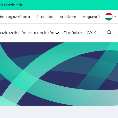
s részleteit.
hat regisztrátorrá
Statisztika
Archívum
Magunkról
szkezelés és vitarendezés
Tudástár
GYIK