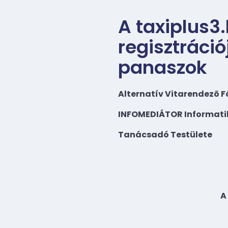
A taxiplus3
regisztráci
panaszok
Alternatív Vitarendezõ 
INFOMEDIÁTOR Informatik
Tanácsadó Testülete
A