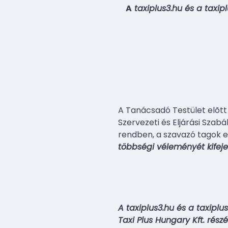
A
taxiplus3.hu és a taxi
A Tanácsadó Testület elõtt
Szervezeti és Eljárási Szab
rendben, a szavazó tagok e
többségi véleményét kifejez
A taxiplus3.hu és a taxip
Taxi Plus Hungary Kft. rés