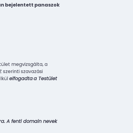
an bejelentett panaszok
ület megvizsgálta, a
 szerinti szavazási
lkül
elfogadta
a Testület
a. A fenti domain nevek