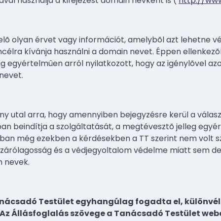
al használja a kifejezést domain névként is (
http://www
elõ olyan érvet vagy információt, amelybõl azt lehetne v
ra kívánja használni a domain nevet. Éppen ellenkezõle
ág egyértelmûen arról nyilatkozott, hogy az igénylõvel az
nevet.
ény utal arra, hogy amennyiben bejegyzésre kerül a válasz
n beindítja a szolgáltatását, a megtévesztõ jelleg egy
nban még ezekben a kérdésekben a TT szerint nem volt szü
árólagosság és a védjegyoltalom védelme miatt sem de
n nevek.
anácsadó Testület egyhangúlag fogadta el, különvél
 Az Állásfoglalás szövege a Tanácsadó Testület web