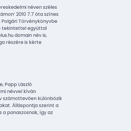
ereskedelmi néven széles
ámon’ 2010 7.7 óta színes
a Polgári Törvénykönyvbe
tekintettel egyúttal
lus.hu domain név is,
a részére is kérte
e, Papp László
lmi névvel kíván
 név számottevõen különbözik
kat. Álláspontja szerint a
cs a panaszosnak, így az