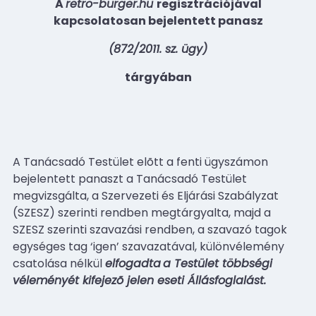
A
retro-burger.hu
regisztrációjával
kapcsolatosan bejelentett panasz
(872/2011. sz. ügy)
tárgyában
A Tanácsadó Testület elõtt a fenti ügyszámon
bejelentett panaszt a Tanácsadó Testület
megvizsgálta, a Szervezeti és Eljárási Szabályzat
(SZESZ) szerinti rendben megtárgyalta, majd a
SZESZ szerinti szavazási rendben, a szavazó tagok
egységes tag ‘igen’ szavazatával, különvélemény
csatolása nélkül
elfogadta
a Testület többségi
véleményét kifejezõ jelen eseti Állásfoglalást.