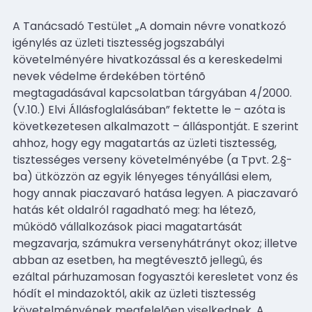
A Tanácsadó Testület „A domain névre vonatkozó
igénylés az üzleti tisztesség jogszabályi
követelményére hivatkozással és a kereskedelmi
nevek védelme érdekében történõ
megtagadásával kapcsolatban tárgyában 4/2000.
(V.10.) Elvi Állásfoglalásában” fektette le – azóta is
következetesen alkalmazott – álláspontját. E szerint
ahhoz, hogy egy magatartás az üzleti tisztesség,
tisztességes verseny követelményébe (a Tpvt. 2.§-
ba) ütközzön az egyik lényeges tényállási elem,
hogy annak piaczavaró hatása legyen. A piaczavaró
hatás két oldalról ragadható meg: ha létezõ,
mûködõ vállalkozások piaci magatartását
megzavarja, számukra versenyhátrányt okoz; illetve
abban az esetben, ha megtévesztõ jellegû, és
ezáltal párhuzamosan fogyasztói keresletet vonz és
hódít el mindazoktól, akik az üzleti tisztesség
követelményének megfelelõen viselkednek. A