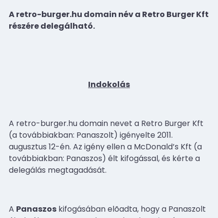
A retro-burger.hu domain név a
Retro Burger Kft
részére delegálható.
Indokolás
A retro-burger.hu domain nevet a Retro Burger Kft
(a továbbiakban: Panaszolt) igényelte 2011.
augusztus 12-én. Az igény ellen a
McDonald’s Kft
(a
továbbiakban: Panaszos) élt kifogással, és kérte a
delegálás megtagadását.
A
Panaszos
kifogásában elõadta, hogy a
Panaszolt