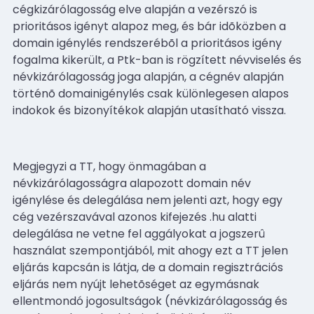
cégkizárólagosság elve alapján a vezérszó is
prioritásos igényt alapoz meg, és bár idõközben a
domain igénylés rendszerébõl a prioritásos igény
fogalma kikerült, a Ptk-ban is rögzített névviselés és
névkizárólagosság joga alapján, a cégnév alapján
történõ domainigénylés csak különlegesen alapos
indokok és bizonyítékok alapján utasítható vissza.
Megjegyzi a TT, hogy önmagában a
névkizárólagosságra alapozott domain név
igénylése és delegálása nem jelenti azt, hogy egy
cég vezérszavával azonos kifejezés .hu alatti
delegálása ne vetne fel aggályokat a jogszerû
használat szempontjából, mit ahogy ezt a TT jelen
eljárás kapcsán is látja, de a domain regisztrációs
eljárás nem nyújt lehetõséget az egymásnak
ellentmondó jogosultságok (névkizárólagosság és