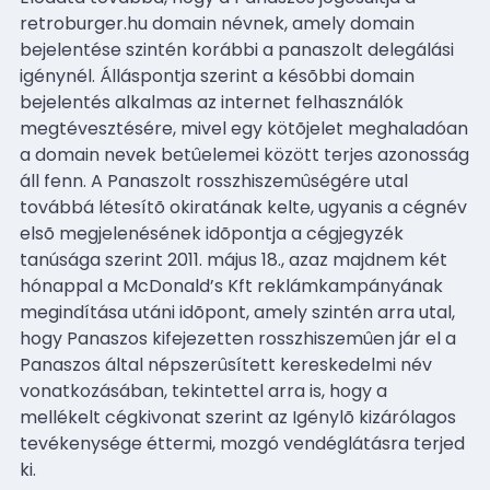
retroburger.hu domain névnek, amely domain
bejelentése szintén korábbi a panaszolt delegálási
igénynél. Álláspontja szerint a késõbbi
domain
bejelentés alkalmas az internet felhasználók
megtévesztésére, mivel egy kötõjelet
meghaladóan
a domain nevek betûelemei között terjes azonosság
áll fenn. A Panaszolt rosszhiszemûségére utal
továbbá létesítõ okiratának kelte, ugyanis a cégnév
elsõ megjelenésének
idõpontja a cégjegyzék
tanúsága szerint 2011. május 18., azaz majdnem két
hónappal a
McDonald’s Kft
reklámkampányának
megindítása utáni idõpont, amely szintén arra utal,
hogy Panaszos kifejezetten
rosszhiszemûen jár el a
Panaszos által népszerûsített kereskedelmi név
vonatkozásában,
tekintettel arra is, hogy a
mellékelt cégkivonat szerint az Igénylõ kizárólagos
tevékenysége
éttermi, mozgó vendéglátásra terjed
ki.