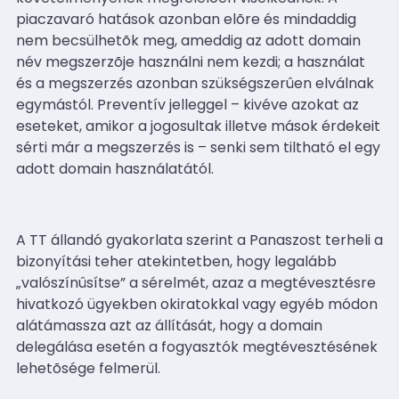
piaczavaró hatások azonban elõre és mindaddig
nem becsülhetõk meg, ameddig az adott domain
név megszerzõje használni nem kezdi; a használat
és a megszerzés azonban szükségszerûen elválnak
egymástól. Preventív jelleggel – kivéve azokat az
eseteket, amikor a jogosultak illetve mások érdekeit
sérti már a megszerzés is – senki sem tiltható el egy
adott domain használatától.
A TT állandó gyakorlata szerint a Panaszost terheli a
bizonyítási teher atekintetben, hogy legalább
„valószínûsítse” a sérelmét, azaz a megtévesztésre
hivatkozó ügyekben okiratokkal vagy egyéb módon
alátámassza azt az állítását, hogy a domain
delegálása esetén a fogyasztók megtévesztésének
lehetõsége felmerül.