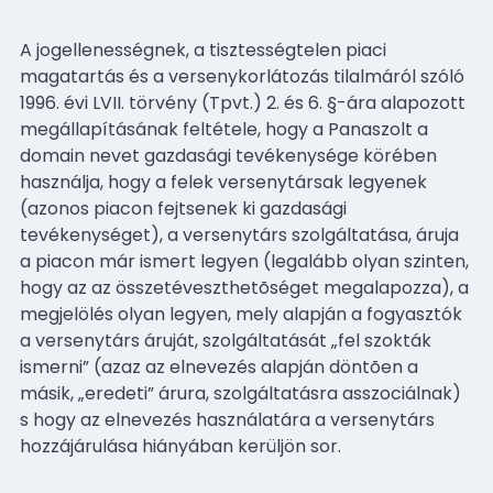
A jogellenességnek, a tisztességtelen piaci
magatartás és a versenykorlátozás tilalmáról szóló
1996. évi LVII. törvény (Tpvt.) 2. és 6. §-ára alapozott
megállapításának feltétele, hogy a Panaszolt a
domain nevet gazdasági tevékenysége körében
használja, hogy a felek versenytársak legyenek
(azonos piacon fejtsenek ki gazdasági
tevékenységet), a versenytárs szolgáltatása, áruja
a piacon már ismert legyen (legalább olyan szinten,
hogy az az összetéveszthetõséget megalapozza), a
megjelölés olyan legyen, mely alapján a fogyasztók
a versenytárs áruját, szolgáltatását „fel szokták
ismerni” (azaz az elnevezés alapján döntõen a
másik, „eredeti” árura, szolgáltatásra asszociálnak)
s hogy az elnevezés használatára a versenytárs
hozzájárulása hiányában kerüljön sor.