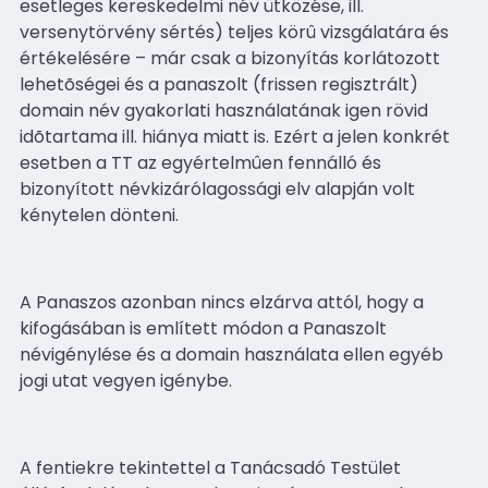
esetleges kereskedelmi név ütközése, ill.
versenytörvény sértés) teljes körû vizsgálatára és
értékelésére – már csak a bizonyítás korlátozott
lehetõségei és a panaszolt (frissen regisztrált)
domain név gyakorlati használatának igen rövid
idõtartama ill. hiánya miatt is. Ezért a jelen konkrét
esetben a TT az egyértelmûen fennálló és
bizonyított névkizárólagossági elv alapján volt
kénytelen dönteni.
A Panaszos azonban nincs elzárva attól, hogy a
kifogásában is említett módon a Panaszolt
névigénylése és a domain használata ellen egyéb
jogi utat vegyen igénybe.
A fentiekre tekintettel a Tanácsadó Testület