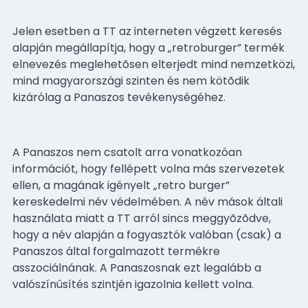
Jelen esetben a TT az interneten végzett keresés
alapján megállapítja, hogy a „retroburger” termék
elnevezés meglehetõsen elterjedt mind nemzetközi,
mind magyarországi szinten és nem kötõdik
kizárólag a Panaszos tevékenységéhez.
A Panaszos nem csatolt arra vonatkozóan
információt, hogy fellépett volna más szervezetek
ellen, a magának igényelt „retro burger”
kereskedelmi név védelmében. A név mások általi
használata miatt a TT arról sincs meggyõzõdve,
hogy a név alapján a fogyasztók valóban (csak) a
Panaszos által forgalmazott termékre
asszociálnának. A Panaszosnak ezt legalább a
valószínûsítés szintjén igazolnia kellett volna.