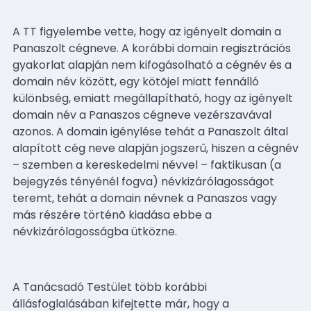
A TT figyelembe vette, hogy az igényelt domain a
Panaszolt cégneve. A korábbi domain regisztrációs
gyakorlat alapján nem kifogásolható a cégnév és a
domain név között, egy kötõjel miatt fennálló
különbség, emiatt megállapítható, hogy az igényelt
domain név a Panaszos cégneve vezérszavával
azonos. A domain igénylése tehát a Panaszolt által
alapított cég neve alapján jogszerû, hiszen a cégnév
– szemben a kereskedelmi névvel – faktikusan (a
bejegyzés tényénél fogva) névkizárólagosságot
teremt, tehát a domain névnek a Panaszos vagy
más részére történõ kiadása ebbe a
névkizárólagosságba ütközne.
A Tanácsadó Testület több korábbi
állásfoglalásában kifejtette már, hogy a