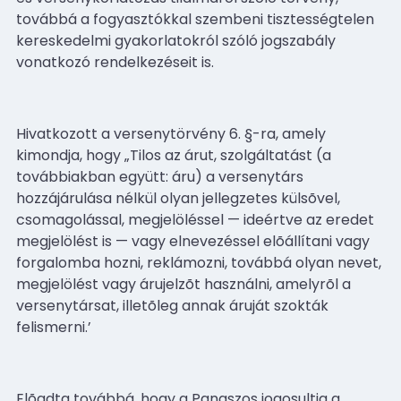
továbbá a fogyasztókkal szembeni
tisztességtelen
kereskedelmi gyakorlatokról szóló jogszabály
vonatkozó rendelkezéseit is.
Hivatkozott a versenytörvény 6. §-ra, amely
kimondja, hogy „Tilos az árut, szolgáltatást (a
továbbiakban együtt: áru) a versenytárs
hozzájárulása nélkül olyan jellegzetes külsõvel,
csomagolással, megjelöléssel — ideértve az eredet
megjelölést is — vagy elnevezéssel
elõállítani vagy
forgalomba hozni, reklámozni, továbbá olyan nevet,
megjelölést vagy
árujelzõt használni, amelyrõl a
versenytársat, illetõleg annak áruját szokták
felismerni.’
Elõadta továbbá, hogy a Panaszos jogosultja a