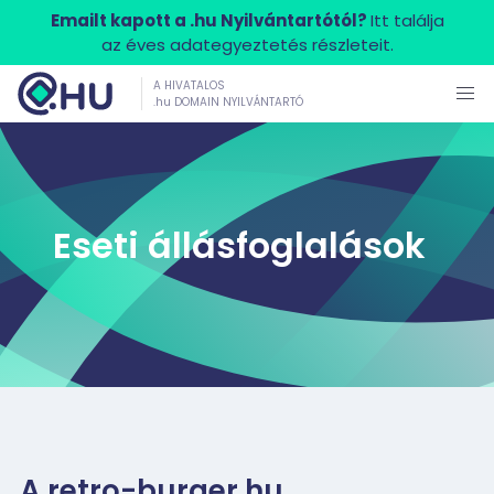
Emailt kapott a .hu Nyilvántartótól?
Itt találja
az éves adategyeztetés részleteit.
A HIVATALOS
.hu DOMAIN NYILVÁNTARTÓ
Eseti állásfoglalások
A retro-burger.hu