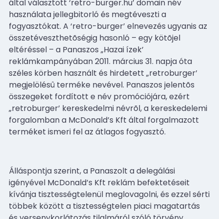
által választott ‘retro-burger.hu’ domain név
használata jellegbitorló és
megtéveszti a
fogyasztókat. A ‘retro-burger’ elnevezés ugyanis az
összetéveszthetõségig
hasonló – egy kötõjel
eltéréssel – a Panaszos „Hazai ízek’
reklámkampányában 2011. március 31. napja óta
széles körben használt és hirdetett „retroburger’
megjelölésû terméke nevével.
Panaszos jelentõs
összegeket fordított e név promóciójára, ezért
„retroburger’ kereskedelmi névrõl, a kereskedelemi
forgalomban a McDonald’s Kft által forgalmazott
terméket ismeri fel az átlagos fogyasztó.
Álláspontja szerint, a Panaszolt a delegálási
igényével
McDonald’s Kft
reklám befektetéseit
kívánja tisztességtelenül meglovagolni, és ezzel sérti
többek között a tisztességtelen piaci magatartás
és versenykorlátozás tilalmáról szóló törvény,