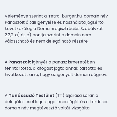
Véleménye szerint
a ‘retro-burger.hu’ domain név
Panaszolt általi
igénylése és használata
jogsértõ,
következõleg a Domainregisztrációs Szabályzat
2.2,2. a) és c) pontja szerint a domain nem
választható és nem delegálható részére.
A
Panaszolt
igényét a panasz ismeretében
fenntartotta, a kifogást jogtalannak tartotta és
hivatkozott arra, hogy az igényelt domain cégnév.
A
Tanácsadó Testület
(TT) eljárása során a
delegálás esetleges jogellenességét és a kérdéses
domain név megtévesztõ voltát vizsgálta.