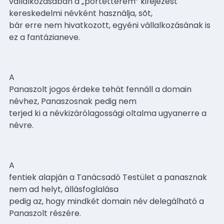
vállalkozásában a „portétterem” kifejezést
kereskedelmi névként használja, sõt,
bár erre nem hivatkozott, egyéni vállalkozásának is
ez a fantázianeve.
A
Panaszolt jogos érdeke tehát fennáll a domain
névhez, Panaszosnak pedig nem
terjed ki a névkizárólagossági oltalma ugyanerre a
névre.
A
fentiek alapján a Tanácsadó Testület a panasznak
nem ad helyt, állásfoglalása
pedig az, hogy mindkét domain név delegálható a
Panaszolt részére.