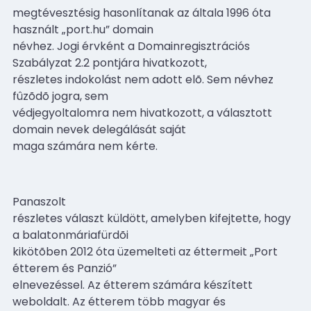
megtévesztésig hasonlítanak az általa 1996 óta
használt „port.hu” domain
névhez. Jogi érvként a Domainregisztrációs
Szabályzat 2.2 pontjára hivatkozott,
részletes indokolást nem adott elõ. Sem névhez
fûzõdõ jogra, sem
védjegyoltalomra nem hivatkozott, a választott
domain nevek delegálását saját
maga számára nem kérte.
Panaszolt
részletes választ küldött, amelyben kifejtette, hogy
a balatonmáriafürdõi
kikötõben 2012 óta üzemelteti az éttermeit „Port
étterem és Panzió”
elnevezéssel. Az étterem számára készített
weboldalt. Az étterem több magyar és