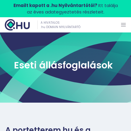
Emailt kapott a .hu Nyilvántartótól?
Itt találja
az éves adategyeztetés részleteit.
A HIVATALOS
.hu DOMAIN NYILVÁNTARTÓ
Eseti állásfoglalások
A portetterem.hu és a