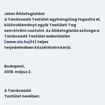
Jelen Állásfoglalást
a Tanácsadó Testület egyhangúlag fogadta el,
különvéleményt egyik Testületi Tag
sem kívánt csatolni. Az Állásfoglalás szövege a
Tanácsadó Testület weboldalán
(www.nic.hu/tt
)
teljes
terjedelmében közzétételre kerül.
Budapest,
2018. május 2.
A Tanácsadó
Testület nevében: