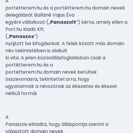
A
portetterem.hu és a portétterem.hu domain nevek
delegálását Balláné Vajas Éva
egyéni vállalkozó („
Panaszolt
”) kérte, amely ellen a
Port.hu Kiadó Kft.
(„
Panaszos
”)
nyújtott be kifogásokat. A felek között más domain
név tekintetében is alakult
ki vita. A jelen közösállásfoglalásban csak a
portétterem.hu és a
portetterem.hu domain nevek kerültek
összevonásra, tekintettel arra, hogy
ugyanannak a névszónak az ékezetes és ékezet
nélküli formái.
A
Panaszos elõadta, hogy álláspontja szerint a
választott domain nevek