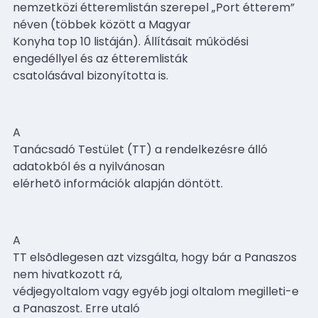
nemzetközi étteremlistán szerepel „Port étterem”
néven (többek között a Magyar
Konyha top 10 listáján). Állításait mûködési
engedéllyel és az étteremlisták
csatolásával bizonyította is.
A
Tanácsadó Testület (TT) a rendelkezésre álló
adatokból és a nyilvánosan
elérhetõ információk alapján döntött.
A
TT elsõdlegesen azt vizsgálta, hogy bár a Panaszos
nem hivatkozott rá,
védjegyoltalom vagy egyéb jogi oltalom megilleti-e
a Panaszost. Erre utaló