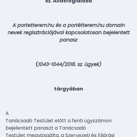
sz. Állásfoglalása
A portetterem.hu és a portétterem.hu domain
nevek regisztrációjával kapcsolatosan bejelentett
panasz
(
1043-1044/2018. sz. ügyek)
tárgyában
A
Tanácsadó Testület elõtt a fenti ügyszámon
bejelentett panaszt a Tanácsadó
Testület megvizsgálta, a Szervezeti és Eljárási