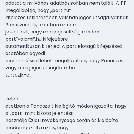
adatot a nyilvános adatbázisokban nem talált. A TT
megállapítja, hogy „port.hu”
kifejezés tekintetében valóban jogosultságai vannak
Panaszosnak, azonban ez nem
jelenti azt, hogy ez a jogosultság minden
port”valami”.hu kifejezésre
automatikusan kiterjed. A port elõtagú kifejezések
esetében egyedi
mérlegeléssel lehet megállapítani, hogy Panaszos
vagy más jogosultsági körébe
tartozik-e.
Jelen
esetben a Panaszolt kielégítõ módon igazolta, hogy
a „port” mint kikötõ jelentést
használja üzleti tevékenysége során és kielégítõ
módon igazolta azt is, hogy