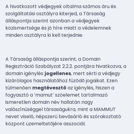
A hivatkozott védjegyek oltalma számos áru és
szolgáltatási osztályra kiterjed, a Társaság
álláspontja szerint azonban a védjegyek
közismertsége és jó híre miatt a védelemnek
minden osztályra ki kell terjednie.
A Társaság álláspontja szerint, a Domain
Regisztráció Szabályzat 2.2.2. pontjára hivatkozva, a
domain igénylés
jogellenes
, mert sérti a védjegy
kizárólagos használatához fûzõdõ jogaikat. Ezen
túlmenõen
megtévesztõ
az igénylés, hiszen a
fogyasztó a ’mamut’ szóelemet tartalmazó
ismeretlen domain név hallatán nagy
valószínûséggel társaságukra, mint a MAMMUT
nevet viselõ, népszerû bevásárló és szórakoztató
központ üzemeltetõjére asszociál.