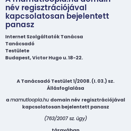
név regisztrációjával
kapcsolatosan bejelentett
panasz
Internet Szolgáltatók Tanácsa
Tanácsadó
Testülete
Budapest, Victor Hugo u. 18-22.
A Tanácsadó Testület 1/2008. (I. 03.) sz.
Állásfoglalása
a
mamutloopia
.hu
domain név
regisztrációjával
kapcsolatosan bejelentett panasz
(763/2007 sz. ügy)
tárgyában