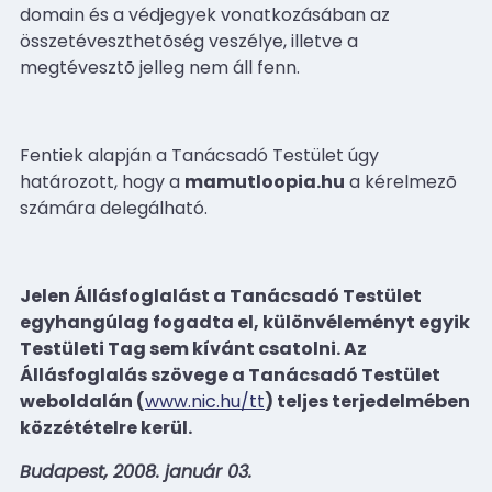
domain és a védjegyek vonatkozásában az
összetéveszthetõség veszélye, illetve a
megtévesztõ jelleg nem áll fenn.
Fentiek alapján a Tanácsadó Testület úgy
határozott, hogy a
mamutloopia.hu
a kérelmezõ
számára delegálható.
Jelen Állásfoglalást a Tanácsadó Testület
egyhangúlag fogadta el, különvéleményt egyik
Testületi Tag sem kívánt csatolni. Az
Állásfoglalás szövege a Tanácsadó Testület
weboldalán (
www.nic.hu/tt
) teljes terjedelmében
közzétételre kerül.
Budapest, 2008. január 03.