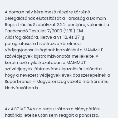
A domain név kérelmezõ részére történõ
delegálásának elutasítását a Társaság a Domain
Regisztrációs Szabályzat 2.2.2. pontjára, valamint a
Tanácsadó Testület 7/2000 (V.31.) Elvi
Állásfoglalására, illetve a Vt. 12. és 27. §
paragrafusaira hivatkozva kérelmezi.
Védjegyjogosultságának igazolásául a MAMMUT
szóvédjegyek lajstromkivonatát mellékelte. A
kérelmezõ nyilatkozatában a MAMMUT
szóvédjegyek jóhírnevének igazolásául elõadta,
hogy a nevezett védjegyek évek óta szerepelnek a
Superbrands – Magyarország vezetõ márkái címû
kiadványában is.
Az ACTIVE 24 s.r.o regisztrátora a hiánypótlási
határidõ letelte után sem reagált a panaszra.