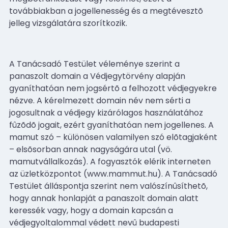
továbbiakban a jogellenesség és a megtévesztõ
jelleg vizsgálatára szorítkozik.
A Tanácsadó Testület véleménye szerint a
panaszolt domain a Védjegytörvény alapján
gyaníthatóan nem jogsértõ a felhozott védjegyekre
nézve. A kérelmezett domain név nem sérti a
jogosultnak a védjegy kizárólagos használatához
fûzõdõ jogait, ezért gyaníthatóan nem jogellenes. A
mamut szó – különösen valamilyen szó elõtagjaként
– elsõsorban annak nagyságára utal (vö.
mamutvállalkozás). A fogyasztók elérik interneten
az üzletközpontot (www.mammut.hu). A Tanácsadó
Testület álláspontja szerint nem valószínûsíthetõ,
hogy annak honlapját a panaszolt domain alatt
keressék vagy, hogy a domain kapcsán a
védjegyoltalommal védett nevû budapesti