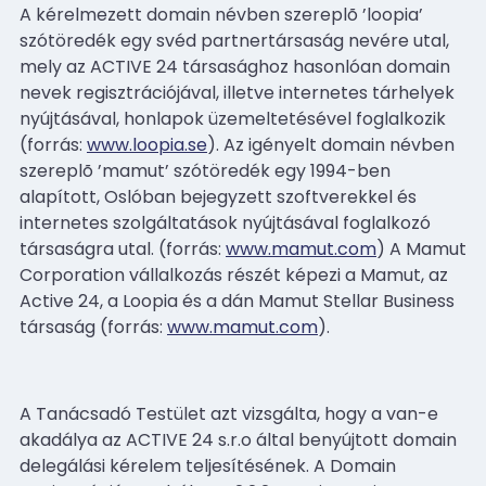
A kérelmezett domain névben szereplõ ’loopia’
szótöredék egy svéd partnertársaság nevére utal,
mely az ACTIVE 24 társasághoz hasonlóan domain
nevek regisztrációjával, illetve internetes tárhelyek
nyújtásával, honlapok üzemeltetésével foglalkozik
(forrás:
www.loopia.se
). Az igényelt domain névben
szereplõ ’mamut’ szótöredék egy 1994-ben
alapított, Oslóban bejegyzett szoftverekkel és
internetes szolgáltatások nyújtásával foglalkozó
társaságra utal. (forrás:
www.mamut.com
) A Mamut
Corporation vállalkozás részét képezi a Mamut, az
Active 24, a Loopia és a dán Mamut Stellar Business
társaság (forrás:
www.mamut.com
).
A Tanácsadó Testület azt vizsgálta, hogy a van-e
akadálya az ACTIVE 24 s.r.o által benyújtott domain
delegálási kérelem teljesítésének. A Domain