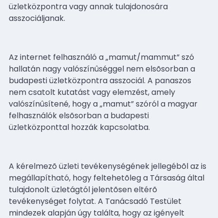
üzletközpontra vagy annak tulajdonosára
asszociáljanak.
Az internet felhasználó a „mamut/mammut” szó
hallatán nagy valószínûséggel nem elsõsorban a
budapesti üzletközpontra asszociál. A panaszos
nem csatolt kutatást vagy elemzést, amely
valószínûsítené, hogy a „mamut” szóról a magyar
felhasználók elsõsorban a budapesti
üzletközponttal hozzák kapcsolatba.
A kérelmezõ üzleti tevékenységének jellegébõl az is
megállapítható, hogy feltehetõleg a Társaság által
tulajdonolt üzletágtól jelentõsen eltérõ
tevékenységet folytat. A Tanácsadó Testület
mindezek alapján úgy találta, hogy az igényelt