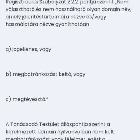
Regisztrációs Szabályzat 2.2.2. pontja szerint „Nem
választható és nem használható olyan domain név,
amely jelentéstartalmára nézve és/vagy
használatára nézve gyaníthatóan
a) jogellenes, vagy
b) megbotránkozást keltõ, vagy
c) megtévesztõ.”
A Tanácsadó Testület álláspontja szerint a
kérelmezett domain nyilvánvalóan nem kelt
megbotránkozást vagy félelmet, ezért a