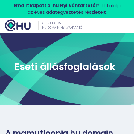
Emailt kapott a .hu Nyilvántartótól?
Itt találja
az éves adategyeztetés részleteit.
A HIVATALOS
.hu DOMAIN NYILVÁNTARTÓ
Eseti állásfoglalások
A mamutloopia.hu domain