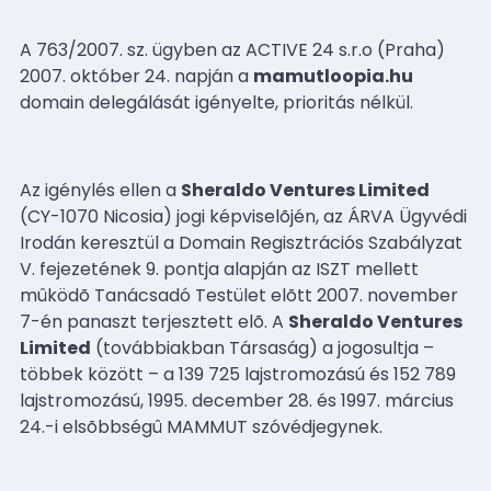
A 763/2007. sz. ügyben az ACTIVE 24 s.r.o (Praha)
2007. október 24. napján a
mamutloopia.hu
domain delegálását igényelte, prioritás nélkül.
Az igénylés ellen a
Sheraldo Ventures Limited
(CY-1070 Nicosia) jogi képviselõjén, az ÁRVA Ügyvédi
Irodán keresztül a Domain Regisztrációs Szabályzat
V. fejezetének 9. pontja alapján az ISZT mellett
mûködõ Tanácsadó Testület elõtt 2007. november
7-én panaszt terjesztett elõ. A
Sheraldo Ventures
Limited
(továbbiakban Társaság) a jogosultja –
többek között – a 139 725 lajstromozású és 152 789
lajstromozású, 1995. december 28. és 1997. március
24.-i elsõbbségû MAMMUT szóvédjegynek.