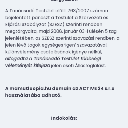
A Tanácsadó Testület elõtt 763/2007 számon
bejelentett panaszt a Testület a Szervezeti és
Eljárási Szabályzat (SZESZ) szerinti rendben
megtárgyalta, majd 2008. január 03-i ülésén 5 tag
jelenlétében, az SZESZ szerinti szavazási rendben, a
jelen lévõ tagok egységes ‘igen’ szavazatával,
különvélemény csatolásának igénye nélkül,
elfogadta a Tanácsadó Testület többségi
véleményét kifejezõ
jelen eseti Állásfoglalást.
A mamutloopia.hu domain az ACTIVE 24 s.r.o
használatába adható.
Indokolás: