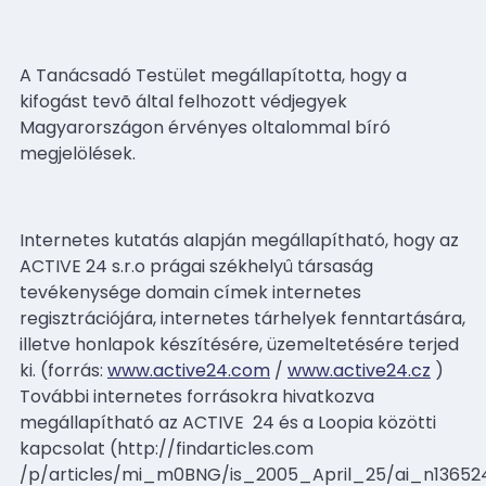
A Tanácsadó Testület megállapította, hogy a
kifogást tevõ által felhozott védjegyek
Magyarországon érvényes oltalommal bíró
megjelölések.
Internetes kutatás alapján megállapítható, hogy az
ACTIVE 24 s.r.o prágai székhelyû társaság
tevékenysége domain címek internetes
regisztrációjára, internetes tárhelyek fenntartására,
illetve honlapok készítésére, üzemeltetésére terjed
ki. (forrás:
www.active24.com
/
www.active24.cz
)
További internetes forrásokra hivatkozva
megállapítható az ACTIVE
24 és a Loopia közötti
kapcsolat (http://findarticles.com
/p/articles/mi_m0BNG/is_2005_April_25/ai_n136524