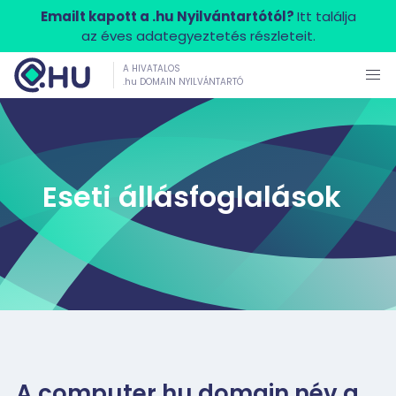
Emailt kapott a .hu Nyilvántartótól?
Itt találja
az éves adategyeztetés részleteit.
A HIVATALOS
.hu DOMAIN NYILVÁNTARTÓ
Eseti állásfoglalások
A computer.hu domain név a