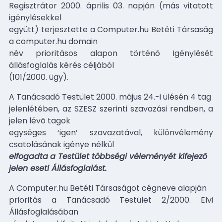
Regisztrátor 2000. április 03. napján (más vitatott
igénylésekkel
együtt) terjesztette a Computer.hu Betéti Társaság
a computer.hu domain
név prioritásos alapon történõ Igénylését
állásfoglalás kérés céljából
(101/2000. ügy).
A Tanácsadó Testület 2000. május 24.-i ülésén 4 tag
jelenlétében, az SZESZ szerinti szavazási rendben, a
jelen lévõ tagok
egységes ‘igen’ szavazatával, különvélemény
csatolásának igénye nélkül
elfogadta
a Testület többségi véleményét kifejezõ
jelen eseti Állásfoglalást.
A Computer.hu Betéti Társaságot cégneve alapján
prioritás a Tanácsadó Testület 2/2000. Elvi
Állásfoglalásában