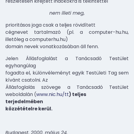
részletesen kifejtett indokokra is tekintettel
nem illeti meg,
prioritásos joga csak a teljes rövidített
cégnevet tartalmazó (pl. a computer-hu.hu,
illetõleg a computerhu.hu)
domain nevek vonatkozásában áll fenn.
Jelen Állásfoglalást a Tanácsadó Testület
egyhangúlag
fogadta el, különvéleményt egyik Testületi Tag sem
kívánt csatolni. Az
Állásfoglalás szövege a Tanácsadó Testület
weboldalán (
www.nic.hu/tt
) teljes
terjedelmében
közzétételre kerül.
Budapest, 2000. május 24.