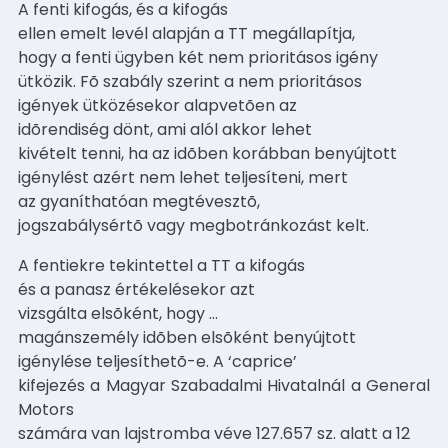
A fenti kifogás, és a kifogás
ellen emelt levél alapján a TT megállapítja,
hogy a fenti ügyben két nem prioritásos igény
ütközik. Fõ szabály szerint a nem prioritásos
igények ütközésekor alapvetõen az
idõrendiség dönt, ami alól akkor lehet
kivételt tenni, ha az idõben korábban benyújtott
igénylést azért nem lehet teljesíteni, mert
az gyaníthatóan megtévesztõ,
jogszabálysértõ vagy megbotránkozást kelt.
A fentiekre tekintettel a TT a kifogás
és a panasz értékelésekor azt
vizsgálta elsõként, hogy
…
magánszemély idõben elsõként benyújtott
igénylése teljesíthetõ-e. A ‘caprice’
kifejezés a Magyar Szabadalmi Hivatalnál a General
Motors
számára van lajstromba véve 127.657 sz. alatt a 12