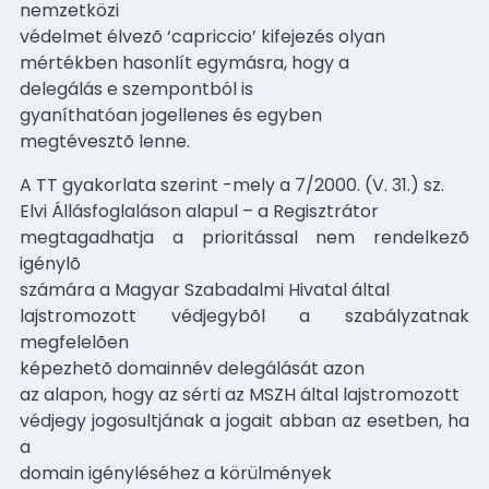
nemzetközi
védelmet élvezõ ‘capriccio’ kifejezés olyan
mértékben hasonlít egymásra, hogy a
delegálás e szempontból is
gyaníthatóan jogellenes és egyben
megtévesztõ lenne.
A TT gyakorlata szerint -mely a 7/2000. (V. 31.) sz.
Elvi Állásfoglaláson alapul – a Regisztrátor
megtagadhatja a prioritással nem rendelkezõ
igénylõ
számára a Magyar Szabadalmi Hivatal által
lajstromozott védjegybõl a szabályzatnak
megfelelõen
képezhetõ domainnév delegálását azon
az alapon, hogy az sérti az MSZH által lajstromozott
védjegy jogosultjának a jogait abban az esetben, ha
a
domain igényléséhez a körülmények