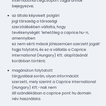
International cégcsoport tagjai annak
bejegyezve;
az általa képviselt polgári
jogi társaság a társasági
szerzõdésében vállalta, hogy
tevékenységét ‘lehetõleg a caprice.hu-n,
amennyiben
ez nem sérti mások jóhiszemûen szerzett jogait’
fogja folytatni, és ez a vállalás a Caprice
International (Hungary) Kft. alapításánál
korábban történt;
magánúton folytatott
tárgyalásai során, olyan információt
szerzett, mely szerint a Caprice International
(Hungary) Kft.-nak nem
áll szándékában a caprice pont hu domain
név használata.