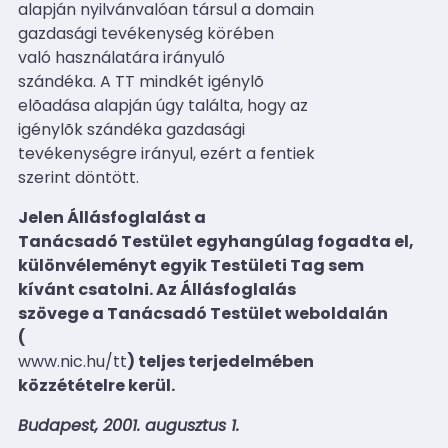
alapján nyilvánvalóan társul a domain
gazdasági tevékenység körében
való használatára irányuló
szándéka. A TT mindkét igénylõ
elõadása alapján úgy találta, hogy az
igénylõk szándéka gazdasági
tevékenységre irányul, ezért a fentiek
szerint döntött.
Jelen Állásfoglalást a
Tanácsadó Testület egyhangúlag fogadta el,
különvéleményt egyik Testületi Tag sem
kívánt csatolni. Az Állásfoglalás
szövege a Tanácsadó Testület weboldalán
(
www.nic.hu/tt
) teljes terjedelmében
közzétételre kerül.
Budapest, 2001. augusztus 1.