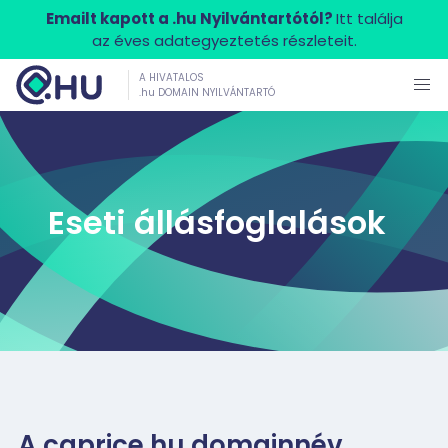
Emailt kapott a .hu Nyilvántartótól?
Itt találja
az éves adategyeztetés részleteit.
A HIVATALOS
.hu DOMAIN NYILVÁNTARTÓ
Eseti állásfoglalások
A caprice.hu domainnév