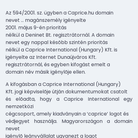
Az 594/2001. sz. ügyben a Caprice.hu domain
nevet
…
magánszemély igényelte
2001. május 9-én
prioritás
nélkül a Deninet Bt. regisztrátornál. A domain
nevet egy nappal késõbb szintén prioritás
nélkül a Caprice International (Hungary) Kft. is
igényelte az Internet Dunaújváros Kft.
regisztrátornál, és egyben kifogást emelt a
domain név másik igénylõje ellen.
A kifogásban a Caprice International (Hungary)
Kft. jogi képviselõje útján dokumentumokat csatolt
és elõadta, hogy a Caprice International egy
nemzetközi
cégcsoport, amely kiadványain a ‘caprice’ logot és
védjegyet használja. Magyarországon a domain
nevet
igénylõ leányvállalat ugyanezt a logot