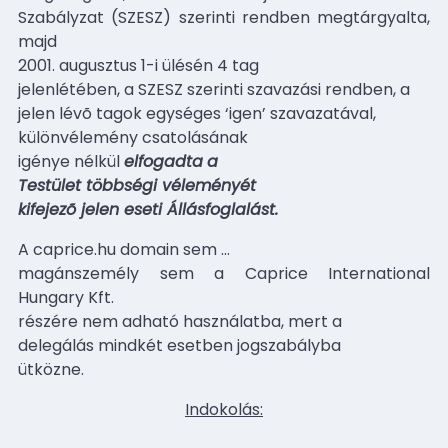
Szabályzat (SZESZ) szerinti rendben megtárgyalta,
majd
2001. augusztus 1-i ülésén 4 tag
jelenlétében, a SZESZ szerinti szavazási rendben, a
jelen lévõ tagok egységes ‘igen’ szavazatával,
különvélemény csatolásának
igénye nélkül
elfogadta
a
Testület többségi véleményét
kifejezõ jelen eseti Állásfoglalást.
A caprice.hu domain sem
…
magánszemély sem a Caprice International
Hungary Kft.
részére nem adható használatba, mert a
delegálás mindkét esetben jogszabályba
ütközne.
Indokolás: