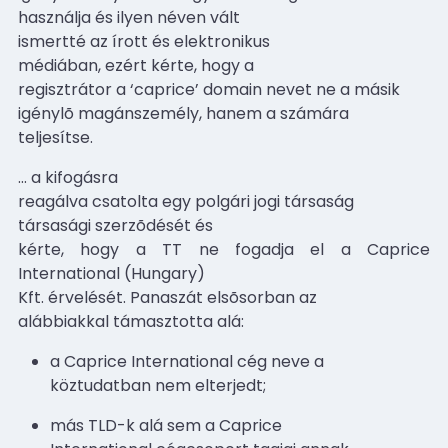
használja és ilyen néven vált
ismertté az írott és elektronikus
médiában, ezért kérte, hogy a
regisztrátor a ‘caprice’ domain nevet ne a másik
igénylõ magánszemély, hanem a számára
teljesítse.
…
a kifogásra
reagálva csatolta egy polgári jogi társaság
társasági szerzõdését és
kérte, hogy a TT ne fogadja el a Caprice
International (Hungary)
Kft. érvelését. Panaszát elsõsorban az
alábbiakkal támasztotta alá:
a Caprice International cég neve a
köztudatban nem elterjedt;
más TLD-k alá sem a Caprice