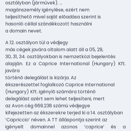
osztályban (jármûvek).
…
magánszemély igénylése, ezért nem
teljesíthetõ mivel saját elõadása szerint is
hasonló céllal szándékozott használni
a domain nevet.
A 12. osztályon túl a védjegy
más cégek javára oltalom alatt áll a 05, 29,
30, 31, 34. osztályokban is nemzetközi bejelentés
alapján. Ez a Caprice International (Hungary) Kft.
javára
történõ delegálást is kizárja. Az
ékszerészettel foglalkozó Caprice International
(Hungary) Kft. igénylõ számára történõ
delegálást azért sem lehet teljesíteni, mert
az Avon cég 669.238 számú védjegye
kifejezetten az ékszerekre terjed ki a 14. osztályban
‘Capriccio’ néven. A TT álláspontja szerint az
igényelt domainnel azonos ‘caprice’ és a