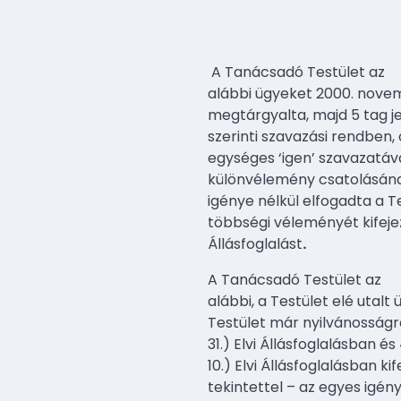
A Tanácsadó Testület az
alábbi ügyeket 2000. novem
megtárgyalta, majd 5 tag j
szerinti szavazási rendben, 
egységes ‘igen’ szavazatáva
különvélemény csatolásán
igénye nélkül elfogadta a T
többségi véleményét kifeje
Állásfoglalást
.
A Tanácsadó Testület az
alábbi, a Testület elé utalt
Testület már nyilvánosságr
31.) Elvi Állásfoglalásban és
10.) Elvi Állásfoglalásban ki
tekintettel – az egyes igén