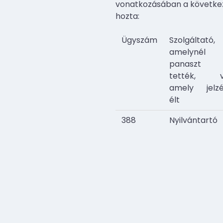
vonatkozásában a követke
hozta:
Ügyszám
Szolgáltató,
amelyné
panaszt
tették, v
amely jelzé
élt
388
Nyilvántartó