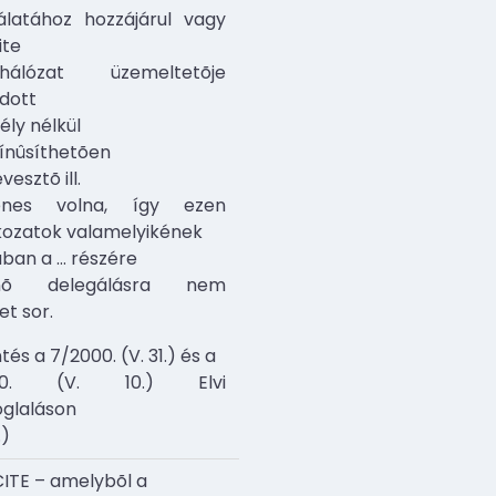
álatához hozzájárul vagy
ite
lhálózat üzemeltetõje
adott
ly nélkül
ínûsíthetõen
esztõ ill.
lenes volna, így ezen
kozatok valamelyikének
ában a
…
részére
énõ delegálásra nem
et sor.
tés a 7/2000. (V. 31.) és a
00. (V. 10.) Elvi
oglaláson
.)
ITE – amelybõl a