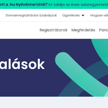
tt a .hu Nyilvántartótól?
Itt találja az éves adategyezteté
Domainregisztrációs Szabályzat
Ügyintézés
Hogyan vál
Regisztrátorok
Meghirdetés
Pana
lalások