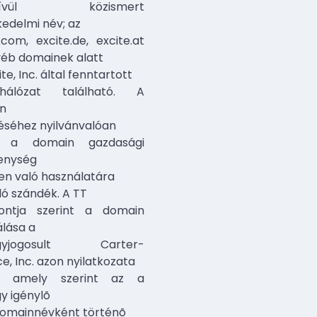
nkívül közismert
edelmi név; az
.com, excite.de, excite.at
yéb domainek alatt
ite, Inc. által fenntartott
lhálózat található. A
n
éséhez nyilvánvalóan
ul a domain gazdasági
enység
en való használatára
ló szándék. A TT
pontja szerint a domain
lása a
egyjogosult Carter-
e, Inc. azon nyilatkozata
l, amely szerint az a
y igénylõ
 domainnévként történõ