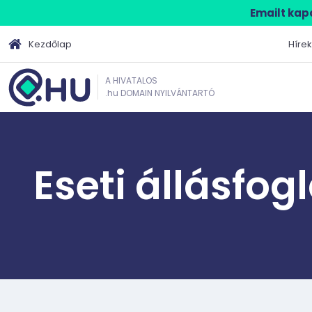
Emailt kapo
Kezdőlap
Hírek
A HIVATALOS
.hu DOMAIN NYILVÁNTARTÓ
Eseti állásfog